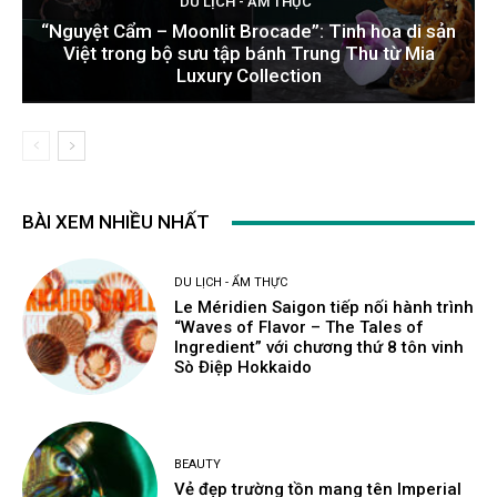
DU LỊCH - ẨM THỰC
“Nguyệt Cẩm – Moonlit Brocade”: Tinh hoa di sản
Việt trong bộ sưu tập bánh Trung Thu từ Mia
Luxury Collection
BÀI XEM NHIỀU NHẤT
DU LỊCH - ẨM THỰC
Le Méridien Saigon tiếp nối hành trình
“Waves of Flavor – The Tales of
Ingredient” với chương thứ 8 tôn vinh
Sò Điệp Hokkaido
BEAUTY
Vẻ đẹp trường tồn mang tên Imperial