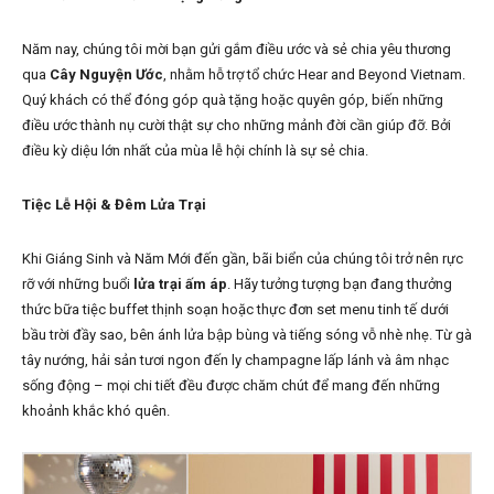
Năm nay, chúng tôi mời bạn gửi gắm điều ước và sẻ chia yêu thương
qua
Cây Nguyện Ước
, nhằm hỗ trợ tổ chức Hear and Beyond Vietnam.
Quý khách có thể đóng góp quà tặng hoặc quyên góp, biến những
điều ước thành nụ cười thật sự cho những mảnh đời cần giúp đỡ. Bởi
điều kỳ diệu lớn nhất của mùa lễ hội chính là sự sẻ chia.
Tiệc Lễ Hội & Đêm Lửa Trại
Khi Giáng Sinh và Năm Mới đến gần, bãi biển của chúng tôi trở nên rực
rỡ với những buổi
lửa trại ấm áp
. Hãy tưởng tượng bạn đang thưởng
thức bữa tiệc buffet thịnh soạn hoặc thực đơn set menu tinh tế dưới
bầu trời đầy sao, bên ánh lửa bập bùng và tiếng sóng vỗ nhè nhẹ. Từ gà
tây nướng, hải sản tươi ngon đến ly champagne lấp lánh và âm nhạc
sống động – mọi chi tiết đều được chăm chút để mang đến những
khoảnh khắc khó quên.