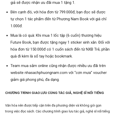
giả sẽ được nhận ưu đãi mua 1 tặng 1.
Bên cạnh đó, với hóa đơn từ 799.000đ, bạn đọc sẽ được
tự chọn 1 tác phẩm đến từ Phương Nam Book với giá chỉ
1.000đ.
Mua là có quà: Khi mua 1 lốc tập (6 cuốn) thương hiệu
Future Book, bạn được tặng ngay 1 sticker xinh xắn. Đối với
hóa đơn từ 150.000đ có 1 cuốn sách đến từ NXB Trẻ, phần
quà đi kèm là sổ tay hoặc bookmark.
Team mua sắm online cũng nhận được nhiều ưu đãi trên
website nhasachphuongnam.com với “cơn mưa” voucher
giảm giá phong phú, đa dạng.
CHƯƠNG TRÌNH GIAO LƯU CÙNG TÁC GIẢ, NGHỆ SĨ NỔI TIẾNG
Văn hóa nên được tiếp cận trên đa phương diện và không gói gọn
trong việc đọc sách. Các chương trình giao lưu tác giả, nghệ sĩ nổi tiếng