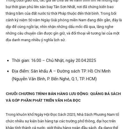
Trong buổi giao lưu, tác giả sẽ chia sẻ về hành trình tìm về những lớp
bụi thời gian phủ lên sân bay Tân Sơn Nhất, nơi đã chứng kiến bao
thăng trầm của đất nước từ thời Pháp thuộc đến thời bình. Trong bối
cảnh kỷ niệm 50 năm Ngày Giải phóng miền Nam đang đến gần, đây là
dịp để cùng ngồi lại, nhìn nhận những dấu mốc đã qua, lắng nghe
những câu chuyện cần được gìn giữ, và đối thoại về tương lai của một
địa danh mang nhiều ý nghĩa lịch sử.
Thời gian: 16:00 – Chủ Nhật, ngày 20.04.2025
Địa điểm: Sân khấu A – Đường sách TP. Hồ Chí Minh
(Nguyễn Văn Bình, P. Bến Nghé, Q.1, TP. HCM)
CHUỖI CHƯƠNG TRÌNH BÁN HÀNG LƯU ĐỘNG: QUẢNG BÁ SÁCH
VÀ GÓP PHẦN PHÁT TRIỂN VĂN HÓA ĐỌC
Trong khuôn khổ Ngày Hội Đọc Sách 2025, Nhà Sách Phương Nam tổ
chức nhiều sự kiện bán hàng tại các trường phổ thông, đại học trên
khắp tỉnh thành cả nước, giới thiệu hàng ngàn đầu sách, đa dạng thể