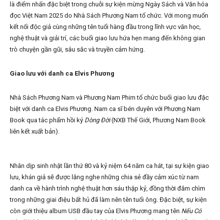
là điểm nhấn đặc biệt trong chuỗi sự kiện mừng Ngày Sách và Văn hóa
đọc Việt Nam 2025 do Nhà Sách Phương Nam tổ chức. Với mong muốn
kết nối độc giả cùng những tên tuổi hàng đầu trong lĩnh vực văn học,
nghệ thuật và giải trí, các buổi giao lưu hứa hẹn mang đến không gian
trò chuyện gần gũi, sâu sắc và truyền cảm hứng.
Giao lưu với danh ca Elvis Phương
Nhà Sách Phương Nam và Phương Nam Phim tổ chức buổi giao lưu đặc
biệt với danh ca Elvis Phương. Nam ca sĩ bén duyên với Phương Nam
Book qua tác phẩm hồi ký
Dòng Đời
(NXB Thế Giới, Phương Nam Book
liên kết xuất bản).
Nhân dịp sinh nhật lần thứ 80 và kỷ niệm 64 năm ca hát, tại sự kiện giao
lưu, khán giả sẽ được lắng nghe những chia sẻ đầy cảm xúc từ nam
danh ca về hành trình nghệ thuật hơn sáu thập kỷ, đồng thời đắm chìm
trong những giai điệu bất hủ đã làm nên tên tuổi ông. Đặc biệt, sự kiện
còn giới thiệu album USB đầu tay của Elvis Phương mang tên
Nếu Có