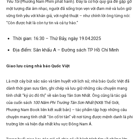
Yêu Tôi
(Phương Nam Phim phát hành). Đây là cơ hội quý giá để gặp gỡ
một tượng đài âm nhạc, người đã sống trọn vẹn với đam mê và luôn giữ
vững tình yêu với khán giả, với nghệ thuật – như chính lời ông từng nói:
“Còn được hát là còn tự tin và cả tự hào.”
Thời gian: 16:30 – Thứ Bảy, ngày 19.04.2025
Địa điểm: Sân khấu A – Đường sách TP Hồ Chí Minh
Giao lưu cùng nhà báo Quốc Việt
Là một cây bút sắc sảo và tâm huyết với lịch sử, nhà báo Quốc Việt đã
dành thời gian sưu tầm, ghi chép và lưu giữ những câu chuyện mang
tính chất “ký ức đô thị” về sân bay Tân Sơn Nhất. Ông cũng là tác giả
của cuốn sách
100 Năm Phi Trường Tân Sơn Nhất
(NXB Thế Giới,
Phương Nam Book liên kết xuất bản) – tác phẩm tập hợp những câu
chuyện mang tính chất “ôn cố tri tân” về nơi từng được mệnh danh là phi
trường lớn và hiện đại nhất khu vực Đông Nam Á.