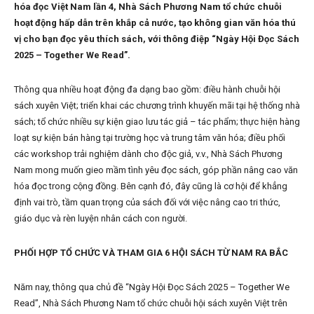
hóa đọc Việt Nam lần 4, Nhà Sách Phương Nam tổ chức chuỗi
hoạt động hấp dẫn trên khắp cả nước, tạo không gian văn hóa thú
vị cho bạn đọc yêu thích sách, với thông điệp “Ngày Hội Đọc Sách
2025 – Together We Read”.
Thông qua nhiều hoạt động đa dạng bao gồm: điều hành chuỗi hội
sách xuyên Việt; triển khai các chương trình khuyến mãi tại hệ thống nhà
sách; tổ chức nhiều sự kiện giao lưu tác giả – tác phẩm; thực hiện hàng
loạt sự kiện bán hàng tại trường học và trung tâm văn hóa; điều phối
các workshop trải nghiệm dành cho độc giả, v.v., Nhà Sách Phương
Nam mong muốn gieo mầm tình yêu đọc sách, góp phần nâng cao văn
hóa đọc trong cộng đồng. Bên cạnh đó, đây cũng là cơ hội để khẳng
định vai trò, tầm quan trọng của sách đối với việc nâng cao tri thức,
giáo dục và rèn luyện nhân cách con người.
PHỐI HỢP TỔ CHỨC VÀ THAM GIA 6 HỘI SÁCH TỪ NAM RA BẮC
Năm nay, thông qua chủ đề “Ngày Hội Đọc Sách 2025 – Together We
Read”, Nhà Sách Phương Nam tổ chức chuỗi hội sách xuyên Việt trên