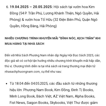
19.04.2025 – 20.05.2025:
Hội sách tại vườn hoa Kim
Đồng (54 P. Trần Phú, Lương Khánh Thiện, Ngô Quyền, Hải
Phòng) & vườn hoa Tố Hữu (32 Điện Biên Phủ, Quận Ngô
Quyền, Hồng Bàng, Hải Phòng)
NHIỀU CHƯƠNG TRÌNH KHUYẾN MÃI “ĐỈNH NÓC, KỊCH TRẦN” KHI
MUA HÀNG TẠI NHÀ SÁCH
Đến với Nhà Sách Phương Nam nhân dịp Ngày Hội Đọc Sách 2025, các
độc giả sẽ có cơ hội tận hưởng nhiều chương trình khuyến mãi hấp dẫn,
thú vị. Chương trình diễn ra tại nhà sách và trang thương mại điện tử
nhasachphuongnam.com, cụ thể như sau:
Từ 18.04 đến 04.05.2025, các đầu sách từ những thương
hiệu lớn: Phương Nam Book, Kim Đồng, Đinh Tị Books,
Minh Long Book, Bách Việt, AZ Việt Nam, Alpha Books,
Fist News, Saigon Books, Skybooks, Việt Thư được giảm