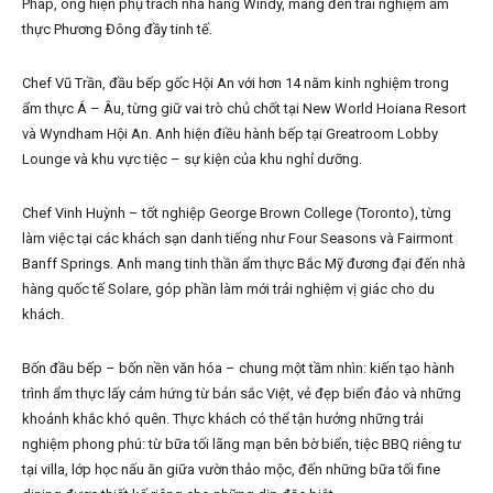
Pháp, ông hiện phụ trách nhà hàng Windy, mang đến trải nghiệm ẩm
thực Phương Đông đầy tinh tế.
Chef Vũ Trần, đầu bếp gốc Hội An với hơn 14 năm kinh nghiệm trong
ẩm thực Á – Âu, từng giữ vai trò chủ chốt tại New World Hoiana Resort
và Wyndham Hội An. Anh hiện điều hành bếp tại Greatroom Lobby
Lounge và khu vực tiệc – sự kiện của khu nghỉ dưỡng.
Chef Vinh Huỳnh – tốt nghiệp George Brown College (Toronto), từng
làm việc tại các khách sạn danh tiếng như Four Seasons và Fairmont
Banff Springs. Anh mang tinh thần ẩm thực Bắc Mỹ đương đại đến nhà
hàng quốc tế Solare, góp phần làm mới trải nghiệm vị giác cho du
khách.
Bốn đầu bếp – bốn nền văn hóa – chung một tầm nhìn: kiến tạo hành
trình ẩm thực lấy cảm hứng từ bản sắc Việt, vẻ đẹp biển đảo và những
khoảnh khắc khó quên. Thực khách có thể tận hưởng những trải
nghiệm phong phú: từ bữa tối lãng mạn bên bờ biển, tiệc BBQ riêng tư
tại villa, lớp học nấu ăn giữa vườn thảo mộc, đến những bữa tối fine