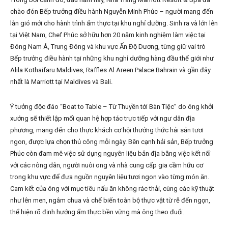
chào đón Bếp trưởng điều hành Nguyễn Minh Phúc – người mang đến
làn gió mới cho hành trình ẩm thực tại khu nghỉ dưỡng. Sinh ra và lớn lên
tại Việt Nam, Chef Phúc sở hữu hơn 20 năm kinh nghiệm làm việc tại
Đông Nam Á, Trung Đông và khu vực Ấn Độ Dương, từng giữ vai trò
Bếp trưởng điều hành tại những khu nghỉ dưỡng hàng đầu thế giới như
Alila Kothaifaru Maldives, Raffles Al Areen Palace Bahrain và gần đây
nhất là Marriott tại Maldives và Bali.
Ý tưởng độc đáo “Boat to Table – Từ Thuyền tới Bàn Tiệc” do ông khởi
xướng sẽ thiết lập mối quan hệ hợp tác trực tiếp với ngư dân địa
phương, mang đến cho thực khách cơ hội thưởng thức hải sản tươi
ngon, được lựa chọn thủ công mỗi ngày. Bên cạnh hải sản, Bếp trưởng
Phúc còn đam mê việc sử dụng nguyên liệu bản địa bằng việc kết nối
với các nông dân, người nuôi ong và nhà cung cấp gia cầm hữu cơ
trong khu vực để đưa nguồn nguyên liệu tươi ngon vào từng món ăn.
Cam kết của ông với mục tiêu nấu ăn không rác thải, cùng các kỹ thuật
như lên men, ngâm chua và chế biến toàn bộ thực vật từ rễ đến ngọn,
thể hiện rõ định hướng ẩm thực bền vững mà ông theo đuổi.