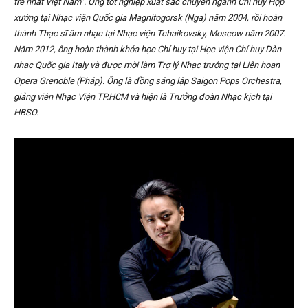
trẻ nhất Việt Nam”. Ông tốt nghiệp xuất sắc chuyên ngành Chỉ huy Hợp
xướng tại Nhạc viện Quốc gia Magnitogorsk (Nga) năm 2004, rồi hoàn
thành Thạc sĩ âm nhạc tại Nhạc viện Tchaikovsky, Moscow năm 2007.
Năm 2012, ông hoàn thành khóa học Chỉ huy tại Học viện Chỉ huy Dàn
nhạc Quốc gia Italy và được mời làm Trợ lý Nhạc trưởng tại Liên hoan
Opera Grenoble (Pháp). Ông là đồng sáng lập Saigon Pops Orchestra,
giảng viên Nhạc Viện TP.HCM và hiện là Trưởng đoàn Nhạc kịch tại
HBSO.