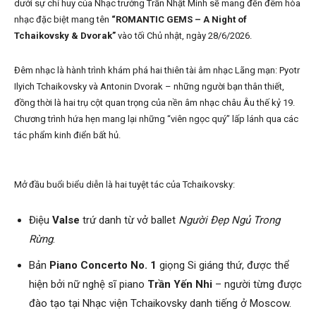
dưới sự chỉ huy của Nhạc trưởng Trần Nhật Minh sẽ mang đến đêm hòa
nhạc đặc biệt mang tên
“ROMANTIC GEMS – A Night of
Tchaikovsky & Dvorak”
vào tối Chủ nhật, ngày 28/6/2026.
Đêm nhạc là hành trình khám phá hai thiên tài âm nhạc Lãng mạn: Pyotr
Ilyich Tchaikovsky và Antonin Dvorak – những người bạn thân thiết,
đồng thời là hai trụ cột quan trọng của nền âm nhạc châu Âu thế kỷ 19.
Chương trình hứa hẹn mang lại những “viên ngọc quý” lấp lánh qua các
tác phẩm kinh điển bất hủ.
Mở đầu buổi biểu diễn là hai tuyệt tác của Tchaikovsky:
Điệu
Valse
trứ danh từ vở ballet
Người Đẹp Ngủ Trong
Rừng
.
Bản
Piano Concerto No. 1
giọng Si giáng thứ, được thể
hiện bởi nữ nghệ sĩ piano
Trần Yến Nhi
– người từng được
đào tạo tại Nhạc viện Tchaikovsky danh tiếng ở Moscow.