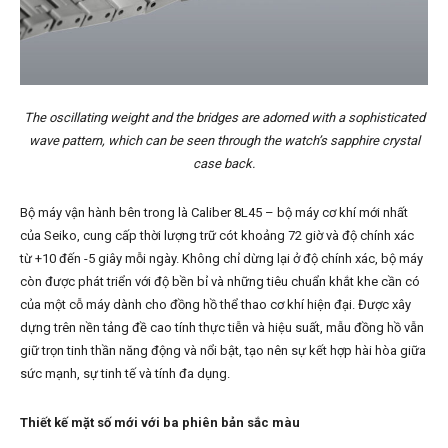
The oscillating weight and the bridges are adorned with a sophisticated
wave pattern, which can be seen through the watch’s sapphire crystal
case back.
Bộ máy vận hành bên trong là Caliber 8L45 – bộ máy cơ khí mới nhất
của Seiko, cung cấp thời lượng trữ cót khoảng 72 giờ và độ chính xác
từ +10 đến -5 giây mỗi ngày. Không chỉ dừng lại ở độ chính xác, bộ máy
còn được phát triển với độ bền bỉ và những tiêu chuẩn khắt khe cần có
của một cỗ máy dành cho đồng hồ thể thao cơ khí hiện đại. Được xây
dựng trên nền tảng đề cao tính thực tiễn và hiệu suất, mẫu đồng hồ vẫn
giữ trọn tinh thần năng động và nổi bật, tạo nên sự kết hợp hài hòa giữa
sức mạnh, sự tinh tế và tính đa dụng.
Thiết kế mặt số mới với ba phiên bản sắc màu