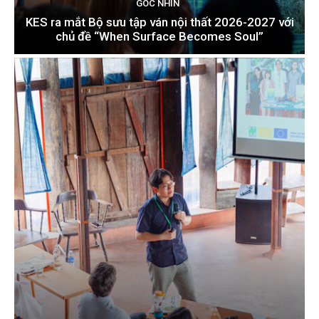
GÓC NHÌN
KES ra mắt Bộ sưu tập ván nội thất 2026-2027 với
chủ đề “When Surface Becomes Soul”