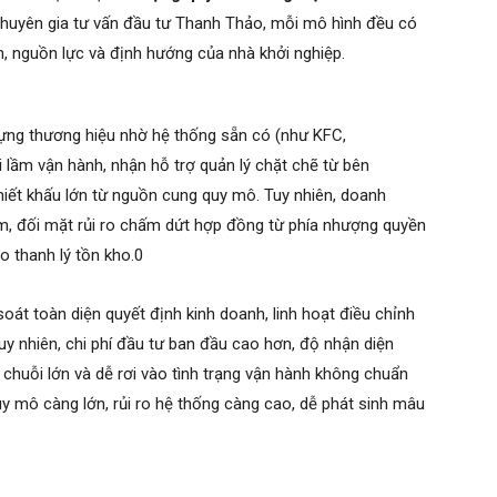
chuyên gia tư vấn đầu tư Thanh Thảo, mỗi mô hình đều có
h, nguồn lực và định hướng của nhà khởi nghiệp.
 dựng thương hiệu nhờ hệ thống sẵn có (như KFC,
 lầm vận hành, nhận hỗ trợ quản lý chặt chẽ từ bên
hiết khấu lớn từ nguồn cung quy mô. Tuy nhiên, doanh
ệm, đối mặt rủi ro chấm dứt hợp đồng từ phía nhượng quyền
 thanh lý tồn kho.0
át toàn diện quyết định kinh doanh, linh hoạt điều chỉnh
uy nhiên, chi phí đầu tư ban đầu cao hơn, độ nhận diện
c chuỗi lớn và dễ rơi vào tình trạng vận hành không chuẩn
Quy mô càng lớn, rủi ro hệ thống càng cao, dễ phát sinh mâu