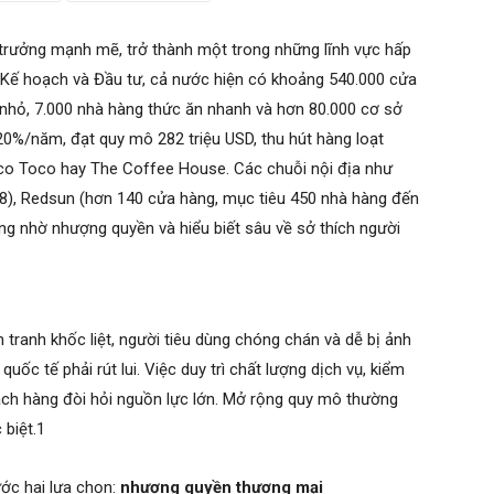
rưởng mạnh mẽ, trở thành một trong những lĩnh vực hấp
 Kế hoạch và Đầu tư, cả nước hiện có khoảng 540.000 cửa
nhỏ, 7.000 nhà hàng thức ăn nhanh và hơn 80.000 cơ sở
20%/năm, đạt quy mô 282 triệu USD, thu hút hàng loạt
oco Toco hay The Coffee House. Các chuỗi nội địa như
), Redsun (hơn 140 cửa hàng, mục tiêu 450 nhà hàng đến
 nhờ nhượng quyền và hiểu biết sâu về sở thích người
 tranh khốc liệt, người tiêu dùng chóng chán và dễ bị ảnh
ốc tế phải rút lui. Việc duy trì chất lượng dịch vụ, kiểm
hách hàng đòi hỏi nguồn lực lớn. Mở rộng quy mô thường
 biệt.1
ớc hai lựa chọn:
nhượng quyền thương mại