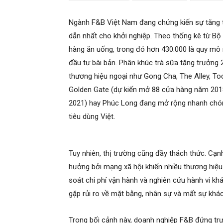
Ngành F&B Việt Nam đang chứng kiến sự tăng t
dẫn nhất cho khởi nghiệp. Theo thống kê từ Bộ
hàng ăn uống, trong đó hơn 430.000 là quy mô 
đầu tư bài bản. Phân khúc trà sữa tăng trưởng 
thương hiệu ngoại như Gong Cha, The Alley, T
Golden Gate (dự kiến mở 88 cửa hàng năm 2018
2021) hay Phúc Long đang mở rộng nhanh chóng
tiêu dùng Việt.
Tuy nhiên, thị trường cũng đầy thách thức. Cạnh
hưởng bởi mạng xã hội khiến nhiều thương hiệu qu
soát chi phí vận hành và nghiên cứu hành vi k
gặp rủi ro về mặt bằng, nhân sự và mất sự khác
Trong bối cảnh này, doanh nghiệp F&B đứng trư