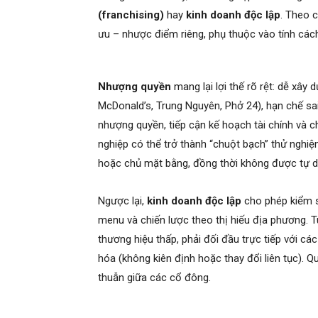
(franchising)
hay
kinh doanh độc lập
. Theo 
ưu – nhược điểm riêng, phụ thuộc vào tính các
Nhượng quyền
mang lại lợi thế rõ rệt: dễ xây
McDonald’s, Trung Nguyên, Phở 24), hạn chế sai
nhượng quyền, tiếp cận kế hoạch tài chính và c
nghiệp có thể trở thành “chuột bạch” thử nghi
hoặc chủ mặt bằng, đồng thời không được tự do
Ngược lại,
kinh doanh độc lập
cho phép kiểm so
menu và chiến lược theo thị hiếu địa phương. T
thương hiệu thấp, phải đối đầu trực tiếp với cá
hóa (không kiên định hoặc thay đổi liên tục). 
thuẫn giữa các cổ đông.