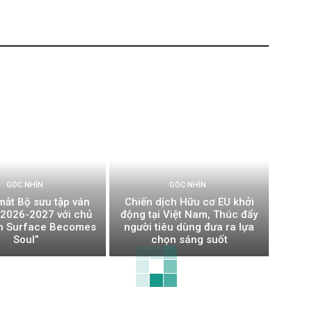
GÓC NHÌN
GÓC NHÌN
mắt Bộ sưu tập ván
Chiến dịch Hữu cơ EU khởi
t 2026-2027 với chủ
động tại Việt Nam, Thúc đẩy
n Surface Becomes
người tiêu dùng đưa ra lựa
Soul”
chọn sáng suốt