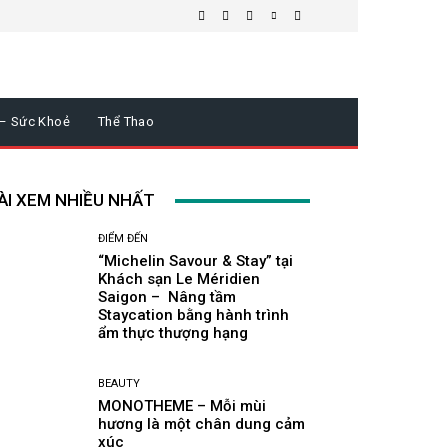
 – Sức Khoẻ
Thể Thao
ÀI XEM NHIỀU NHẤT
ĐIỂM ĐẾN
“Michelin Savour & Stay” tại
Khách sạn Le Méridien
Saigon – Nâng tầm
Staycation bằng hành trình
ẩm thực thượng hạng
BEAUTY
MONOTHEME – Mỗi mùi
hương là một chân dung cảm
xúc