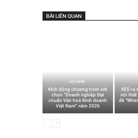
BÀI LIÊN QUAN
GÓC NHÌN
Khởi động chương trình xét
KES ra 
chọn “Doanh nghiệp Đạt
nội thấ
chuẩn Văn hoá Kinh doanh
đề “Whe
Việt Nam” năm 2026