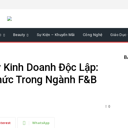
c
Beauty
Sự Kiện – Khuyến Mãi
Công Nghệ
Giáo Dục
B
Kinh Doanh Độc Lập:
hức Trong Ngành F&B
0
nterest
WhatsApp