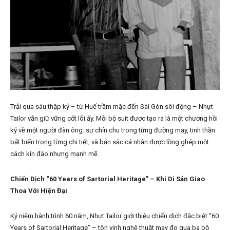
Trải qua sáu thập kỷ – từ Huế trầm mặc đến Sài Gòn sôi động – Nhựt
Tailor vẫn giữ vững cốt lõi ấy. Mỗi bộ suit được tạo ra là một chương hồi
ký về một người đàn ông: sự chỉn chu trong từng đường may, tinh thần
bất biến trong từng chi tiết, và bản sắc cá nhân được lồng ghép một
cách kín đáo nhưng mạnh mẽ.
Chiến Dịch “60 Years of Sartorial Heritage” – Khi Di Sản Giao
Thoa Với Hiện Đại
Kỷ niệm hành trình 60 năm, Nhựt Tailor giới thiệu chiến dịch đặc biệt “60
Years of Sartorial Heritage” – tôn vinh nghệ thuật may đo qua ba bộ