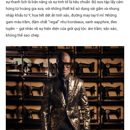
sự thanh lịch là bản năng và sự tinh tế là tiêu chuẩn. Bộ sưu tập lấy cảm
hứng từ hoàng gia xưa, với những thiết kế sử dụng vải gấm và nhung
nhập khẩu từ Ý, họa tiết dệt ẩn tinh xảo, đường may tay tỉ mỉ. Những
gam màu trầm, đậm chất “regal” như bordeaux, xanh sapphire, đen
tuyền – gợi nhắc về sự hiện diện của giới quý tộc: âm trầm, sắc sảo,
không thể sao chép.