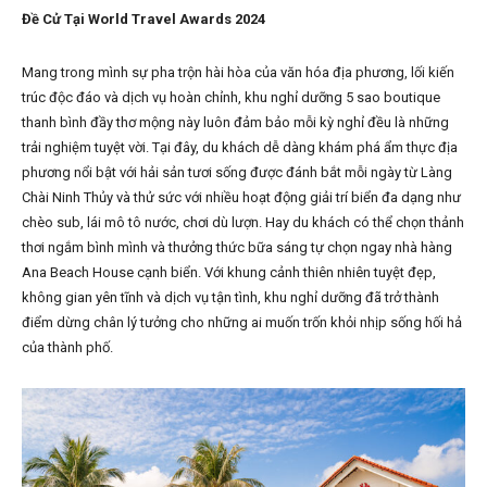
Đề Cử Tại World Travel Awards 2024
Mang trong mình sự pha trộn hài hòa của văn hóa địa phương, lối kiến
trúc độc đáo và dịch vụ hoàn chỉnh, khu nghỉ dưỡng 5 sao boutique
thanh bình đầy thơ mộng này luôn đảm bảo mỗi kỳ nghỉ đều là những
trải nghiệm tuyệt vời. Tại đây, du khách dễ dàng khám phá ẩm thực địa
phương nổi bật với hải sản tươi sống được đánh bắt mỗi ngày từ Làng
Chài Ninh Thủy và thử sức với nhiều hoạt động giải trí biển đa dạng như
chèo sub, lái mô tô nước, chơi dù lượn. Hay du khách có thể chọn thảnh
thơi ngắm bình mình và thưởng thức bữa sáng tự chọn ngay nhà hàng
Ana Beach House cạnh biển. Với khung cảnh thiên nhiên tuyệt đẹp,
không gian yên tĩnh và dịch vụ tận tình, khu nghỉ dưỡng đã trở thành
điểm dừng chân lý tưởng cho những ai muốn trốn khỏi nhịp sống hối hả
của thành phố.