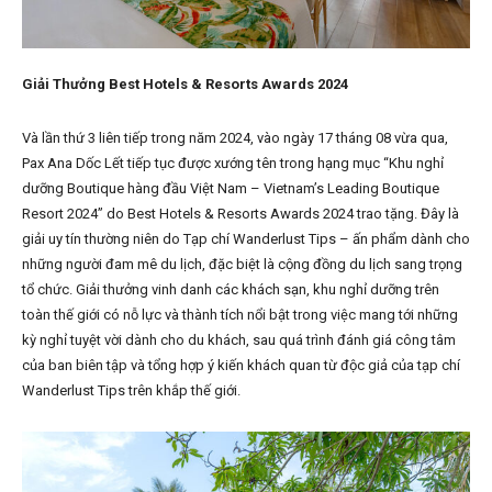
Giải Thưởng Best Hotels & Resorts Awards 2024
Và lần thứ 3 liên tiếp trong năm 2024, vào ngày 17 tháng 08 vừa qua,
Pax Ana Dốc Lết tiếp tục được xướng tên trong hạng mục “Khu nghỉ
dưỡng Boutique hàng đầu Việt Nam – Vietnam’s Leading Boutique
Resort 2024” do Best Hotels & Resorts Awards 2024 trao tặng. Đây là
giải uy tín thường niên do Tạp chí Wanderlust Tips – ấn phẩm dành cho
những người đam mê du lịch, đặc biệt là cộng đồng du lịch sang trọng
tổ chức. Giải thưởng vinh danh các khách sạn, khu nghỉ dưỡng trên
toàn thế giới có nỗ lực và thành tích nổi bật trong việc mang tới những
kỳ nghỉ tuyệt vời dành cho du khách, sau quá trình đánh giá công tâm
của ban biên tập và tổng hợp ý kiến khách quan từ độc giả của tạp chí
Wanderlust Tips trên khắp thế giới.