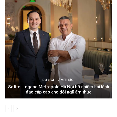
DU LỊCH - ẨM THỰC
Sofitel Legend Metropole Hà Nội bổ nhiệm hai lãnh
đạo cấp cao cho đội ngũ ẩm thực