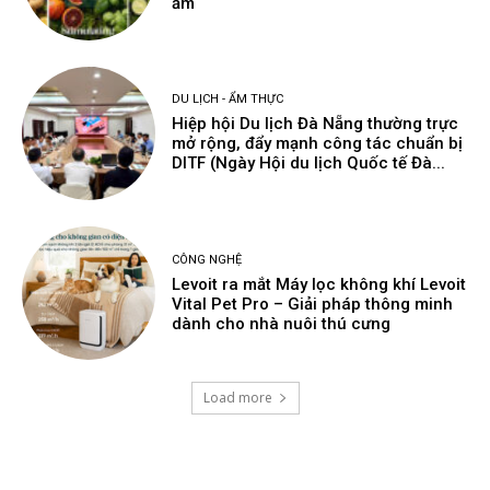
ấm
DU LỊCH - ẨM THỰC
Hiệp hội Du lịch Đà Nẵng thường trực
mở rộng, đẩy mạnh công tác chuẩn bị
DITF (Ngày Hội du lịch Quốc tế Đà...
CÔNG NGHỆ
Levoit ra mắt Máy lọc không khí Levoit
Vital Pet Pro – Giải pháp thông minh
dành cho nhà nuôi thú cưng
Load more