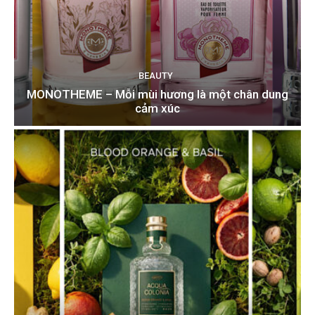
BEAUTY
MONOTHEME – Mỗi mùi hương là một chân dung
cảm xúc