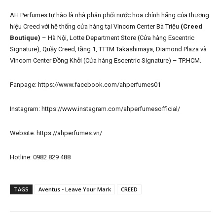
AH Perfumes tự hào là nhà phân phối nước hoa chính hãng của thương
hiệu Creed với hệ thống cửa hàng tại Vincom Center Bà Triệu
(Creed
Boutique)
– Hà Nội, Lotte Department Store (Cửa hàng Escentric
Signature), Quầy Creed, tầng 1, TTTM Takashimaya, Diamond Plaza và
Vincom Center Đồng Khởi (Cửa hàng Escentric Signature) – TP.HCM.
Fanpage: https://www.facebook.com/ahperfumes01
Instagram: https://www.instagram.com/ahperfumesofficial/
Website: https://ahperfumes.vn/
Hotline: 0982 829 488
TAGS
Aventus - Leave Your Mark
CREED