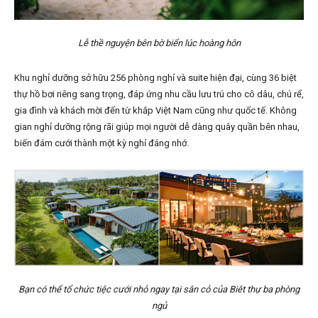
Lễ thề nguyện bên bờ biển lúc hoàng hôn
Khu nghỉ dưỡng sở hữu 256 phòng nghỉ và suite hiện đại, cùng 36 biệt
thự hồ bơi riêng sang trọng, đáp ứng nhu cầu lưu trú cho cô dâu, chú rể,
gia đình và khách mời đến từ khắp Việt Nam cũng như quốc tế. Không
gian nghỉ dưỡng rộng rãi giúp mọi người dễ dàng quây quần bên nhau,
biến đám cưới thành một kỳ nghỉ đáng nhớ.
Bạn có thể tổ chức tiệc cưới nhỏ ngay tại sân cỏ của Biêt thự ba phòng
ngủ