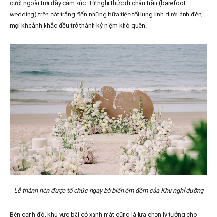
cưới ngoài trời đầy cảm xúc. Từ nghi thức đi chân trần (barefoot
wedding) trên cát trắng đến những bữa tiệc tối lung linh dưới ánh đèn,
mọi khoảnh khắc đều trở thành kỷ niệm khó quên.
Lễ thành hôn được tổ chức ngay bờ biển êm đềm của Khu nghỉ dưỡng
Bên cạnh đó, khu vực bãi cỏ xanh mát cũng là lựa chọn lý tưởng cho