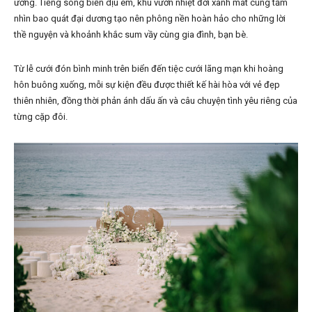
ương. Tiếng sóng biển dịu êm, khu vườn nhiệt đới xanh mát cùng tầm
nhìn bao quát đại dương tạo nên phông nền hoàn hảo cho những lời
thề nguyện và khoảnh khắc sum vầy cùng gia đình, bạn bè.
Từ lễ cưới đón bình minh trên biển đến tiệc cưới lãng mạn khi hoàng
hôn buông xuống, mỗi sự kiện đều được thiết kế hài hòa với vẻ đẹp
thiên nhiên, đồng thời phản ánh dấu ấn và câu chuyện tình yêu riêng của
từng cặp đôi.