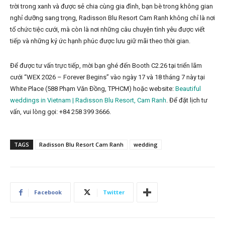
trời trong xanh và được sẻ chia cùng gia đình, bạn bè trong không gian
nghỉ dưỡng sang trọng, Radisson Blu Resort Cam Ranh không chỉ là nơi
tổ chức tiệc cưới, mà còn là nơi những câu chuyện tình yêu được viết
tiếp và những ký ức hạnh phúc được lưu giữ mãi theo thời gian.
Để được tư vấn trực tiếp, mời bạn ghé đến Booth C2.26 tại triển lãm
cưới “WEX 2026 – Forever Begins” vào ngày 17 và 18 tháng 7 này tại
White Place (588 Phạm Văn Đồng, TPHCM) hoặc website:
Beautiful
weddings in Vietnam | Radisson Blu Resort, Cam Ranh
. Để đặt lịch tư
vấn, vui lòng gọi: +84 258 399 3666.
TAGS
Radisson Blu Resort Cam Ranh
wedding
Facebook
Twitter