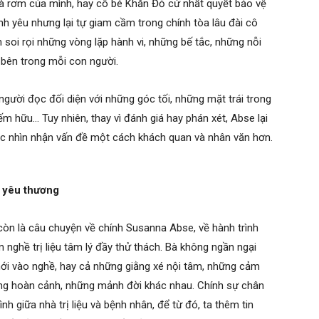
nhà rơm của mình, hay cô bé Khăn Đỏ cứ nhất quyết bảo vệ
nh yêu nhưng lại tự giam cầm trong chính tòa lâu đài cô
soi rọi những vòng lặp hành vi, những bế tắc, những nỗi
 bên trong mỗi con người.
ười đọc đối diện với những góc tối, những mặt trái trong
hiếm hữu… Tuy nhiên, thay vì đánh giá hay phán xét, Abse lại
ọc nhìn nhận vấn đề một cách khách quan và nhân văn hơn.
t yêu thương
òn là câu chuyện về chính Susanna Abse, về hành trình
nghề trị liệu tâm lý đầy thử thách. Bà không ngần ngại
 mới vào nghề, hay cả những giằng xé nội tâm, những cảm
hững hoàn cảnh, những mảnh đời khác nhau. Chính sự chân
h giữa nhà trị liệu và bệnh nhân, để từ đó, ta thêm tin