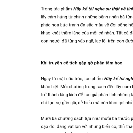
Trong tác phẩm
Hãy kể tôi nghe sự thật về tìn
lấy cảm hứng từ chính những bệnh nhân bà từn
phác họa bức tranh đa sắc màu về đời sống hô
khao khát thầm lặng của mỗi cá nhân. Tất cả đ
con người đã từng vấp ngã, lạc lối trên con đư
Khi truyện cổ tích gặp gỡ phân tâm học
Ngay từ mặt cấu trúc, tác phẩm
Hãy kể tôi ngh
khác biệt. Mỗi chương trong sách đều lấy cảm 
trở thành lăng kính để tác giả phân tích những
chỉ tạo sự gần gũi, dễ hiểu mà còn khơi gợi nh
Mười ba chương sách tựa như mười ba thước ph
cặp đôi đang vật lộn với những biến cố, thử th