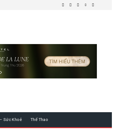
 – Sức Khoẻ
Thể Thao