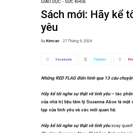
GIÁO DỤC - SỨC KHOẺ
Sách mới: Hãy kể tô
yêu
By
Kimcan
27 Tháng 9, 2024
Facebook
Twitter
Pi
Những RED FLAG điển hình qua 13 câu chuyện t
Hãy kể tôi nghe sự thật về tình yêu
– tác phẩ
của nhà trị liệu tâm lý Susanna Abse
là một
tạp của tình yêu và các mối quan hệ.
Hãy kể tôi nghe sự thật về tình yêu
xoay quanh