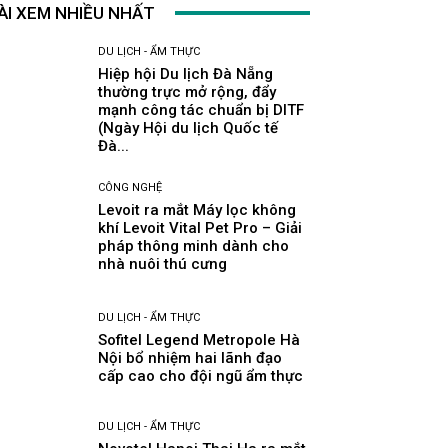
ÀI XEM NHIỀU NHẤT
DU LỊCH - ẨM THỰC
Hiệp hội Du lịch Đà Nẵng
thường trực mở rộng, đẩy
mạnh công tác chuẩn bị DITF
(Ngày Hội du lịch Quốc tế
Đà...
CÔNG NGHỆ
Levoit ra mắt Máy lọc không
khí Levoit Vital Pet Pro – Giải
pháp thông minh dành cho
nhà nuôi thú cưng
DU LỊCH - ẨM THỰC
Sofitel Legend Metropole Hà
Nội bổ nhiệm hai lãnh đạo
cấp cao cho đội ngũ ẩm thực
DU LỊCH - ẨM THỰC