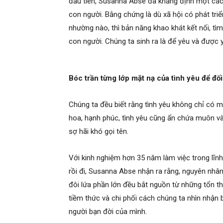
đầu tiên, Susanna Abse đã khẳng định một cách
con người. Bằng chứng là dù xã hội có phát triể
nhường nào, thì bản năng khao khát kết nối, t
con người. Chúng ta sinh ra là để yêu và được 
Bóc trần từng lớp mặt nạ của tình yêu để đối 
Chúng ta đều biết rằng tình yêu không chỉ có
hoa, hạnh phúc, tình yêu cũng ẩn chứa muôn và
sợ hãi khó gọi tên.
Với kinh nghiệm hơn 35 năm làm việc trong lĩnh 
rồi đi, Susanna Abse nhận ra rằng, nguyên nhâ
đôi lứa phần lớn đều bắt nguồn từ những tổn t
tiềm thức và chi phối cách chúng ta nhìn nhận 
người bạn đời của mình.