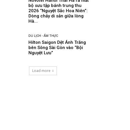
Novotel Hanoi Thai Ha ra mắt
bộ sưu tập bánh trung thu
2026 “Nguyệt Sắc Hoa Niên”:
Dòng chảy di sản giữa lòng
Hà...
DU LỊCH - ẨM THỰC
Hilton Saigon Dệt Ánh Trăng
bên Sông Sài Gòn vào “Bội
Nguyệt Lưu”
Load more