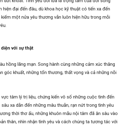
 dứt khoát: Tình yêu đôi lứa là trọng tâm của đời sống
n hiện đại đến đâu, dù khoa học kỹ thuật có tiến xa đến
ìm kiếm một nửa yêu thương vẫn luôn hiện hữu trong mỗi
yêu.
diện với sự thật
 màu hồng lãng mạn. Song hành cùng những cảm xúc thăng
n góc khuất, những tổn thương, thất vọng và cả những nỗi
vực tâm lý trị liệu, chứng kiến vô số những cuộc tình đến
n sâu xa dẫn đến những mâu thuẫn, rạn nứt trong tình yêu
hương thời thơ ấu, những khuôn mẫu nội tâm đã ăn sâu vào
bản thân, nhìn nhận tình yêu và cách chúng ta tương tác với