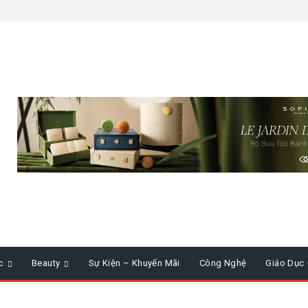
c
Beauty
Sự Kiện – Khuyến Mãi
Công Nghệ
Giáo Dục