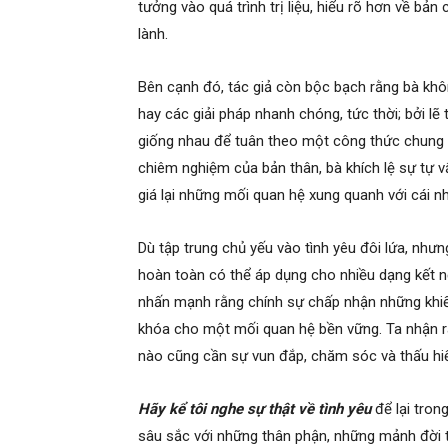
tưởng vào quá trình trị liệu, hiểu rõ hơn về bả
lành.
Bên cạnh đó, tác giả còn bộc bạch rằng bà khô
hay các giải pháp nhanh chóng, tức thời; bởi lẽ
giống nhau để tuân theo một công thức chung
chiêm nghiệm của bản thân, bà khích lệ sự tự v
giá lại những mối quan hệ xung quanh với cái n
Dù tập trung chủ yếu vào tình yêu đôi lứa, như
hoàn toàn có thể áp dụng cho nhiều dạng kết nố
nhấn mạnh rằng chính sự chấp nhận những khiếm
khóa cho một mối quan hệ bền vững. Ta nhận ra
nào cũng cần sự vun đắp, chăm sóc và thấu hiể
Hãy kể tôi nghe sự thật về tình yêu
để lại tron
sâu sắc với những thân phận, những mảnh đời tr