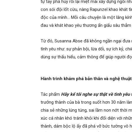
tự tay phá hủy rồi lại miệt mài xây dựng ngôi 
con sói đội lốt cừu, nàng Rapunzel khao khát tì
độc của mình… Mỗi câu chuyện là một lăng kính 
đau và khát khao yêu thương ẩn giấu sâu thẳm
Từ đó, Susanna Abse đã không ngần ngại đưa ng
tình yêu như: sự phản bội, lừa dối, sự ích kỷ, c
dùng sự thấu hiểu, cảm thông để giúp người đ
Hành trình khám phá bản thân và nghệ thuậ
Tác phẩm
Hãy kể tôi nghe sự thật về tình yêu
c
trưởng thành của bà trong suốt hơn 30 năm làm 
chia sẻ những lúng túng, sai lầm non nớt thời
xúc cá nhân khó tránh khỏi khi đối diện với n
thành, dám bộc lộ ấy đã phá vỡ bức tường vô hìn