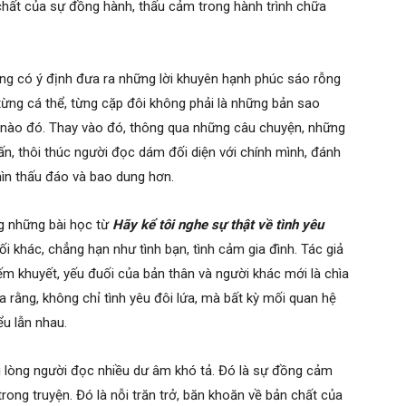
n chất của sự đồng hành, thấu cảm trong hành trình chữa
ng có ý định đưa ra những lời khuyên hạnh phúc sáo rỗng
 từng cá thể, từng cặp đôi không phải là những bản sao
 nào đó. Thay vào đó, thông qua những câu chuyện, những
ấn, thôi thúc người đọc dám đối diện với chính mình, đánh
hìn thấu đáo và bao dung hơn.
ng những bài học từ
Hãy kể tôi nghe sự thật về tình yêu
i khác, chẳng hạn như tình bạn, tình cảm gia đình. Tác giả
 khuyết, yếu đuối của bản thân và người khác mới là chìa
 rằng, không chỉ tình yêu đôi lứa, mà bất kỳ mối quan hệ
u lẫn nhau.
g lòng người đọc nhiều dư âm khó tả. Đó là sự đồng cảm
ong truyện. Đó là nỗi trăn trở, băn khoăn về bản chất của