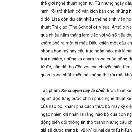
thế giới nghệ thuật ngôn từ. Từ những ngày đầu
hình, rồi trở thành cố vấn kịch bản cho những 
ở đó, Lisa còn dìu dắt nhiều thế hệ sinh viên 
thuật Thị giác (The School of Visual Arts) ở Ne
qua nhiều năm tháng làm việc với vô số tiểu thuy
khám phá ra một bí mật: Điều khiến một câu ch
phong hoa mỹ hay cấu trúc hoàn hảo, mà là hàn
trải nghiệm, những va chạm trong cuộc sống đã
từ đó, dẫn dắt họ đến với các chuyển biến tâm l
quan trọng nhất khiến bà không thể rời mắt khỏ
Tác phẩm
Kể chuyện hay là chết
được thiết kế
người đọc từng bước chinh phục nghệ thuật kể c
của não bộ, khám phá cách thức bộ máy kỳ diệu 
ngạc nhiên khi nhận ra rằng, não bộ của con n
động biến đổi thông tin thô thành những câu c
giả sẽ được trang bị vũ khí lợi hại để thấu hiể