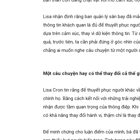
bản thân còn đang chật vật với mớ cảm xúc hỗn đ
Lisa nhận định rằng ban quản lý sân bay đã mắ
thông tin khách quan là đủ để thuyết phục ngư
dựa trên cảm xúc, thay vì dữ kiện thông tin. Từ 
quả, trước tiên, ta cần phải đứng ở góc nhìn c
chẳng ai muốn nghe câu chuyện từ một người đ
Một câu chuyện hay có thể thay đổi cả thế g
Lisa Cron tin rằng để thuyết phục người khác v
chính họ. Bằng cách kết nối với những trải ng
nhận được tầm quan trọng của thông điệp. Khi
có khả năng thay đổi hành vi, thậm chí là thay
Để minh chứng cho luận điểm của mình, bà đã t