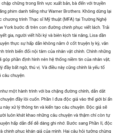
 chập chững trong lĩnh vực xuất bản, bà đến với truyền
hãng phim danh tiếng như Warner Brothers. Không dừng lại
học chương trình Thạc sĩ Mỹ thuật (MFA) tại Trường Nghệ
w York bước đi trên con đường chinh phục viết lách. Trải
ết gia, người viết hồi ký và biên kịch tài năng, Lisa dần
uyện thực sự hấp dẫn không nằm ở cốt truyện ly kỳ, văn
h trình biến đổi nội tâm của nhân vật chính. Chính những
 góp phần định hình nên hệ thống niềm tin của nhân vật;
ý đầy bất ngờ, thú vị. Và điều này cũng chính là yếu tố
i câu chuyện.
 như một hành trình với ba chặng đường chính, dẫn dắt
huyện đầy lôi cuốn. Phần I đưa độc giả vào thế giới bí ẩn
này xử lý thông tin và kiến tạo câu chuyện. Độc giả sẽ
gười luôn khát khao những câu chuyện và thậm chí còn tự
huyện hấp dẫn để dễ dàng ghi nhớ. Bước sang Phần II, độc
u và chinh phục khán giả của mình. Hai câu hỏi tưởng chừng