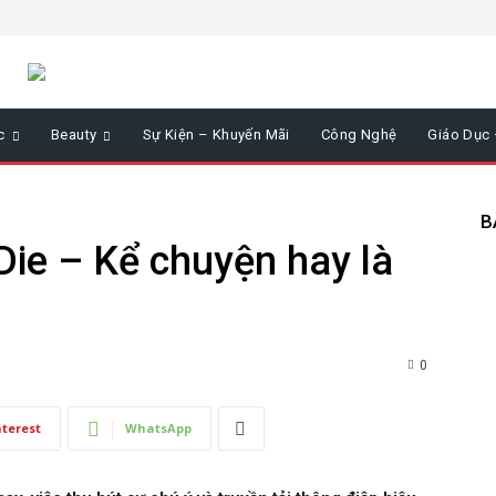
c
Beauty
Sự Kiện – Khuyến Mãi
Công Nghệ
Giáo Dục
B
Die – Kể chuyện hay là
0
nterest
WhatsApp