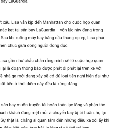
n bay LaGuardia.
iết xấu, Lisa vẫn kịp đến Manhattan cho cuộc họp quan
ị mắc kẹt tại sân bay LaGuardia – vốn lúc này đang trong
o. Sau khi xuống máy bay bằng cầu thang ọp ẹp, Lisa phải
chen chúc giữa dòng người đông đúc.
 Lisa gần như chắc chắn rằng mình sẽ lỡ cuộc họp quan
 lại là đoạn thông báo được phát đi phát lại trên xe với
ề nhà ga mới đang xây sẽ có đủ loại tiện nghi hiện đại như
ất tiện ở thời điểm này đều là xứng đáng.
ý sân bay muốn truyền tải hoàn toàn lạc lõng và phản tác
ành khách đang mệt mỏi vì chuyến bay bị trì hoãn, họ lại
Sự thật là, chẳng ai quan tâm đến những điều xa xôi ấy khi