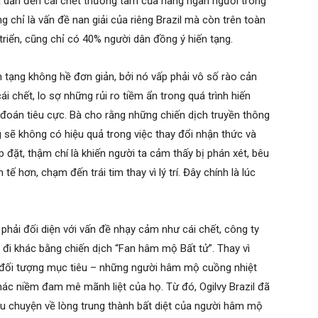
đã dẫn đến cái chết thương tâm của hàng ngàn người trong
 chỉ là vấn đề nan giải của riêng Brazil mà còn trên toàn
triển, cũng chỉ có 40% người dân đồng ý hiến tạng.
n tạng không hề đơn giản, bởi nó vấp phải vô số rào cản
i chết, lo sợ những rủi ro tiềm ẩn trong quá trình hiến
 đoán tiêu cực. Bà cho rằng những chiến dịch truyền thông
g sẽ không có hiệu quả trong việc thay đổi nhận thức và
 đặt, thậm chí là khiến người ta cảm thấy bị phán xét, bêu
ế hơn, chạm đến trái tim thay vì lý trí. Đây chính là lúc
phải đối diện với vấn đề nhạy cảm như cái chết, công ty
 đi khác bằng chiến dịch “Fan hâm mộ Bất tử”. Thay vì
ào đối tượng mục tiêu – những người hâm mộ cuồng nhiệt
hác niềm đam mê mãnh liệt của họ. Từ đó, Ogilvy Brazil đã
âu chuyện về lòng trung thành bất diệt của người hâm mộ