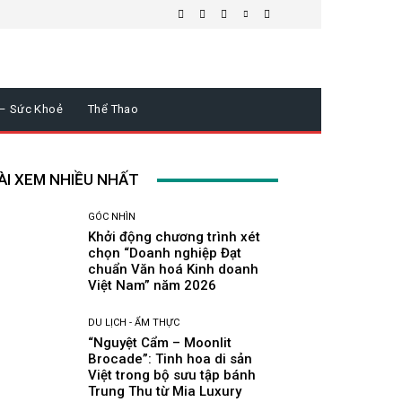
 – Sức Khoẻ
Thể Thao
ÀI XEM NHIỀU NHẤT
GÓC NHÌN
Khởi động chương trình xét
chọn “Doanh nghiệp Đạt
chuẩn Văn hoá Kinh doanh
Việt Nam” năm 2026
DU LỊCH - ẨM THỰC
“Nguyệt Cẩm – Moonlit
Brocade”: Tinh hoa di sản
Việt trong bộ sưu tập bánh
Trung Thu từ Mia Luxury