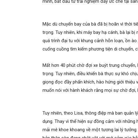
mình, bắt đầu từ trải nghiệm đầy ức chế tại sâ
Mặc dù chuyến bay của bà đã bị hoãn vì thời t
trọng. Tuy nhiên, khi máy bay hạ cánh, bà lại b
quá trình đại tu với khung cảnh hỗn loạn, ồn à
cuống cuồng tìm kiếm phương tiện di chuyển, 
Mất hơn 40 phút chờ đợi xe buýt trung chuyển,
trọng. Tuy nhiên, điều khiến bà thực sự khó chịu
giọng đọc đầy phấn khích, hào hứng giới thiệu v
muốn nói với hành khách rằng mọi sự chờ đợi, b
Tuy nhiên, theo Lisa, thông điệp mà ban quản l
dụng. Thay vì thể hiện sự đồng cảm với những h
mải mê khoe khoang về một tương lai lý tưởng. 