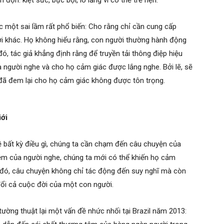
ộn: kiệt sức, bực bội, lo lắng vì có thể trễ hẹn.
c một sai lầm rất phổ biến: Cho rằng chỉ cần cung cấp
ời khác. Họ không hiểu rằng, con người thường hành động
đó, tác giả khẳng định rằng để truyền tải thông điệp hiệu
ủa người nghe và cho họ cảm giác được lắng nghe. Bởi lẽ, sẽ
ã đem lại cho họ cảm giác không được tôn trọng.
iới
ề bất kỳ điều gì, chúng ta cần chạm đến câu chuyện của
hiệm của người nghe, chúng ta mới có thể khiến họ cảm
 đó, câu chuyện không chỉ tác động đến suy nghĩ mà còn
 đổi cả cuộc đời của một con người.
ường thuật lại một vấn đề nhức nhối tại Brazil năm 2013: