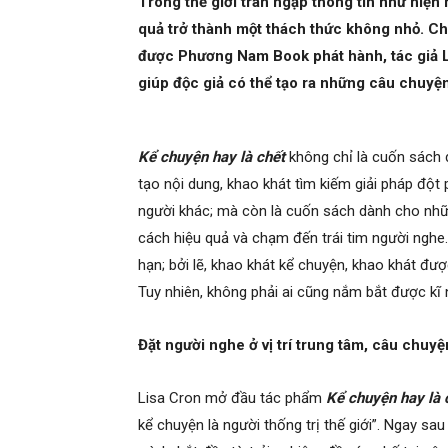
Trong thế giới tràn ngập thông tin như hiện n
quả trở thành một thách thức không nhỏ. Ch
được Phương Nam Book phát hành, tác giả Li
giúp độc giả có thể tạo ra những câu chuyện
Kể chuyện hay là chết
không chỉ là cuốn sách
tạo nội dung, khao khát tìm kiếm giải pháp đột 
người khác; mà còn là cuốn sách dành cho nh
cách hiệu quả và chạm đến trái tim người nghe
hạn; bởi lẽ, khao khát kể chuyện, khao khát đượ
Tuy nhiên, không phải ai cũng nắm bắt được kĩ
Đặt người nghe ở vị trí trung tâm, câu chuy
Lisa Cron mở đầu tác phẩm
Kể chuyện hay là 
kể chuyện là người thống trị thế giới”. Ngay s