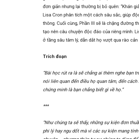
đơn giản nhưng lại thường bị bỏ quên: “Khán gi
Lisa Cron phân tích một cách sâu sắc, giúp độc
thông. Cuối cùng, Phần III sẽ là chặng đường 
tạo nên câu chuyện độc đáo của riêng mình. Lis
ở tầng sâu tâm lý, dẫn dắt họ vượt qua rào cản
Trích đoạn
“Bài học rút ra là sẽ chẳng ai thèm nghe bạn t
nói liên quan đến điều họ quan tâm, đến cách 
chứng minh là bạn chẳng biết gì về họ.”
***
“Như chúng ta sẽ thấy, những sự kiện đơn thuầ
phi lý hay ngu dốt mà vì các sự kiện mang tính