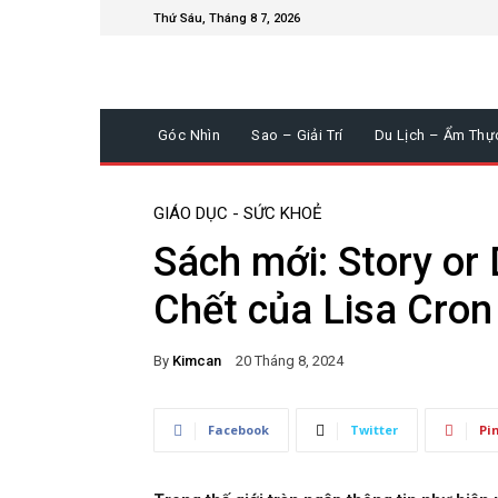
Thứ Sáu, Tháng 8 7, 2026
Góc Nhìn
Sao – Giải Trí
Du Lịch – Ẩm Thự
GIÁO DỤC - SỨC KHOẺ
Sách mới: Story or 
Chết của Lisa Cron
By
Kimcan
20 Tháng 8, 2024
Facebook
Twitter
Pi