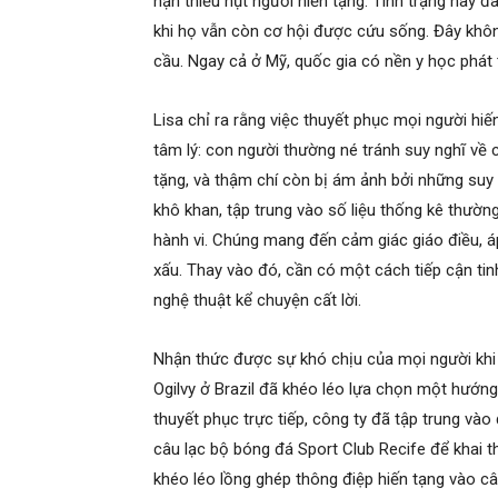
nạn thiếu hụt người hiến tạng. Tình trạng này 
khi họ vẫn còn cơ hội được cứu sống. Đây không
cầu. Ngay cả ở Mỹ, quốc gia có nền y học phát 
Lisa chỉ ra rằng việc thuyết phục mọi người hiế
tâm lý: con người thường né tránh suy nghĩ về cá
tặng, và thậm chí còn bị ám ảnh bởi những suy
khô khan, tập trung vào số liệu thống kê thườn
hành vi. Chúng mang đến cảm giác giáo điều, áp
xấu. Thay vào đó, cần có một cách tiếp cận tinh t
nghệ thuật kể chuyện cất lời.
Nhận thức được sự khó chịu của mọi người khi 
Ogilvy ở Brazil đã khéo léo lựa chọn một hướng
thuyết phục trực tiếp, công ty đã tập trung v
câu lạc bộ bóng đá Sport Club Recife để khai t
khéo léo lồng ghép thông điệp hiến tạng vào c