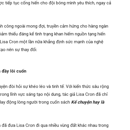
c tiếp tục cống hiến cho đội bóng mình yêu thích, ngay cả
ành công ngoài mong đợi, truyền cảm hứng cho hàng ngàn
ảm thiểu đáng kể tình trạng khan hiếm nguồn tạng hiến
il, Lisa Cron một lần nữa khẳng định sức mạnh của nghệ
tạo nên sự thay đổi.
 đầy lôi cuốn
yện đòi hỏi sự khéo léo và tinh tế. Với kiến thức sâu rộng
rong lĩnh vực sáng tạo nội dung, tác giả Lisa Cron đã chỉ
 lay động lòng người trong cuốn sách
Kể chuyện hay là
đã đưa Lisa Cron đi qua nhiều vùng đất khác nhau trong