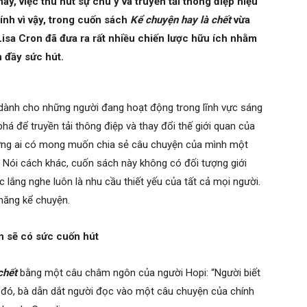
ay, việc thu hút sự chú ý và truyền tải thông điệp hiệu
ính vì vậy, trong cuốn sách
Kể chuyện hay là chết
vừa
sa Cron đã đưa ra rất nhiều chiến lược hữu ích nhằm
 đầy sức hút.
 dành cho những người đang hoạt động trong lĩnh vực sáng
phá để truyền tải thông điệp và thay đổi thế giới quan của
ững ai có mong muốn chia sẻ câu chuyện của mình một
. Nói cách khác, cuốn sách này không có đối tượng giới
c lắng nghe luôn là nhu cầu thiết yếu của tất cả mọi người.
 năng kể chuyện.
ện sẽ có sức cuốn hút
chết
bằng một câu châm ngôn của người Hopi: “Người biết
au đó, bà dẫn dắt người đọc vào một câu chuyện của chính