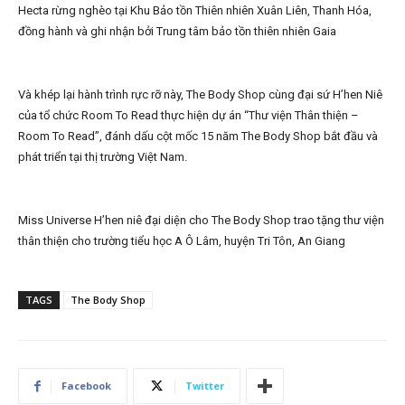
Hecta rừng nghèo tại Khu Bảo tồn Thiên nhiên Xuân Liên, Thanh Hóa,
đồng hành và ghi nhận bởi Trung tâm bảo tồn thiên nhiên Gaia
Và khép lại hành trình rực rỡ này, The Body Shop cùng đại sứ H’hen Niê
của tổ chức Room To Read thực hiện dự án “Thư viện Thân thiện –
Room To Read”, đánh dấu cột mốc 15 năm The Body Shop bắt đầu và
phát triển tại thị trường Việt Nam.
Miss Universe H’hen niê đại diện cho The Body Shop trao tặng thư viện
thân thiện cho trường tiểu học A Ô Lâm, huyện Tri Tôn, An Giang
TAGS
The Body Shop
Facebook
Twitter