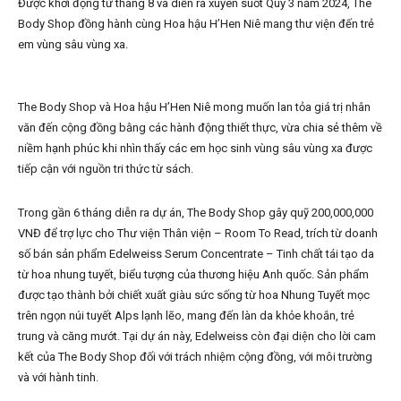
Được khởi động từ tháng 8 và diễn ra xuyên suốt Quý 3 năm 2024, The
Body Shop đồng hành cùng Hoa hậu H’Hen Niê mang thư viện đến trẻ
em vùng sâu vùng xa.
The Body Shop và Hoa hậu H’Hen Niê mong muốn lan tỏa giá trị nhân
văn đến cộng đồng bằng các hành động thiết thực, vừa chia sẻ thêm về
niềm hạnh phúc khi nhìn thấy các em học sinh vùng sâu vùng xa được
tiếp cận với nguồn tri thức từ sách.
Trong gần 6 tháng diễn ra dự án, The Body Shop gây quỹ 200,000,000
VNĐ để trợ lực cho Thư viện Thân viện – Room To Read, trích từ doanh
số bán sản phẩm Edelweiss Serum Concentrate – Tinh chất tái tạo da
từ hoa nhung tuyết, biểu tượng của thương hiệu Anh quốc. Sản phẩm
được tạo thành bởi chiết xuất giàu sức sống từ hoa Nhung Tuyết mọc
trên ngọn núi tuyết Alps lạnh lẽo, mang đến làn da khỏe khoắn, trẻ
trung và căng mướt. Tại dự án này, Edelweiss còn đại diện cho lời cam
kết của The Body Shop đối với trách nhiệm cộng đồng, với môi trường
và với hành tinh.