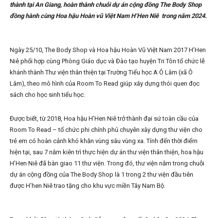
thành tại An Giang, hoàn thành chuỗi dự án cộng đồng The Body Shop
đồng hành cùng Hoa hậu Hoàn vũ Việt Nam H’Hen Niê trong năm 2024.
Ngày 25/10, The Body Shop và Hoa hậu Hoàn Vũ Việt Nam 2017 H’Hen
Niê phối hợp cùng Phòng Giáo dục và Đào tạo huyện Tri Tôn tổ chức lễ
khánh thành Thư viện thân thiện tại Trường Tiểu học A Ô Lâm (xã Ô
Lâm), theo mô hình của Room To Read giúp xây dựng thói quen đọc
sách cho học sinh tiểu học.
Được biết, từ 2018, Hoa hậu H’Hen Niê trở thành đại sứ toàn cầu của
Room To Read – tổ chức phi chính phủ chuyên xây dựng thư viện cho
trẻ em có hoàn cảnh khó khăn vùng sâu vùng xa. Tính đến thời điểm
hiện tại, sau 7 năm kiên trì thực hiện dự án thư viện thân thiện, hoa hậu
H’Hen Niê đã bàn giao 11 thư viện. Trong đó, thư viện nằm trong chuỗi
dự án cộng đồng của The Body Shop là 1 trong 2 thư viện đầu tiên
được H’hen Niê trao tặng cho khu vực miền Tây Nam Bộ.