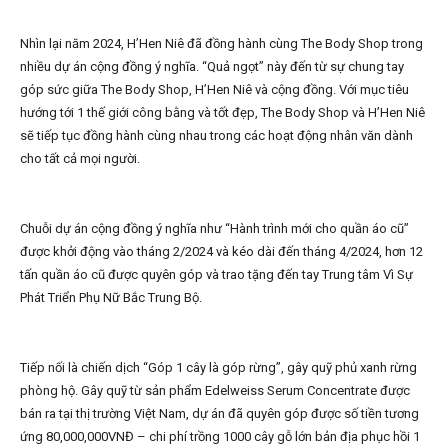
Nhìn lại năm 2024, H’Hen Niê đã đồng hành cùng The Body Shop trong
nhiều dự án cộng đồng ý nghĩa. “Quả ngọt” này đến từ sự chung tay
góp sức giữa The Body Shop, H’Hen Niê và cộng đồng. Với mục tiêu
hướng tới 1 thế giới công bằng và tốt đẹp, The Body Shop và H’Hen Niê
sẽ tiếp tục đồng hành cùng nhau trong các hoạt động nhân văn dành
cho tất cả mọi người.
Chuỗi dự án cộng đồng ý nghĩa như “Hành trình mới cho quần áo cũ”
được khởi động vào tháng 2/2024 và kéo dài đến tháng 4/2024, hơn 12
tấn quần áo cũ được quyên góp và trao tặng đến tay Trung tâm Vì Sự
Phát Triển Phụ Nữ Bắc Trung Bộ.
Tiếp nối là chiến dịch “Góp 1 cây là góp rừng”, gây quỹ phủ xanh rừng
phòng hộ. Gây quỹ từ sản phẩm Edelweiss Serum Concentrate được
bán ra tại thị trường Việt Nam, dự án đã quyên góp được số tiền tương
ứng 80,000,000VNĐ – chi phí trồng 1000 cây gỗ lớn bản địa phục hồi 1