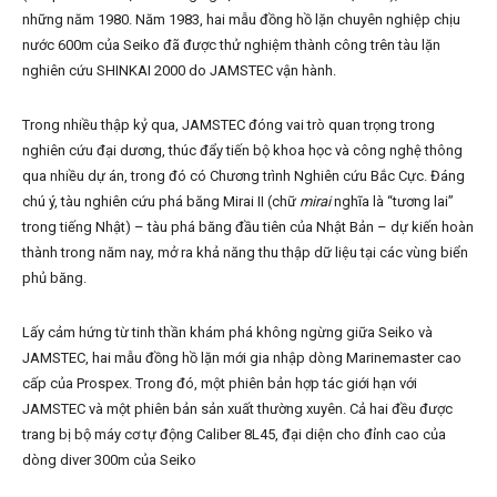
những năm 1980. Năm 1983, hai mẫu đồng hồ lặn chuyên nghiệp chịu
nước 600m của Seiko đã được thử nghiệm thành công trên tàu lặn
nghiên cứu SHINKAI 2000 do JAMSTEC vận hành.
Trong nhiều thập kỷ qua, JAMSTEC đóng vai trò quan trọng trong
nghiên cứu đại dương, thúc đẩy tiến bộ khoa học và công nghệ thông
qua nhiều dự án, trong đó có Chương trình Nghiên cứu Bắc Cực. Đáng
chú ý, tàu nghiên cứu phá băng Mirai II (chữ
mirai
nghĩa là “tương lai”
trong tiếng Nhật) – tàu phá băng đầu tiên của Nhật Bản – dự kiến hoàn
thành trong năm nay, mở ra khả năng thu thập dữ liệu tại các vùng biển
phủ băng.
Lấy cảm hứng từ tinh thần khám phá không ngừng giữa Seiko và
JAMSTEC, hai mẫu đồng hồ lặn mới gia nhập dòng Marinemaster cao
cấp của Prospex. Trong đó, một phiên bản hợp tác giới hạn với
JAMSTEC và một phiên bản sản xuất thường xuyên. Cả hai đều được
trang bị bộ máy cơ tự động Caliber 8L45, đại diện cho đỉnh cao của
dòng diver 300m của Seiko