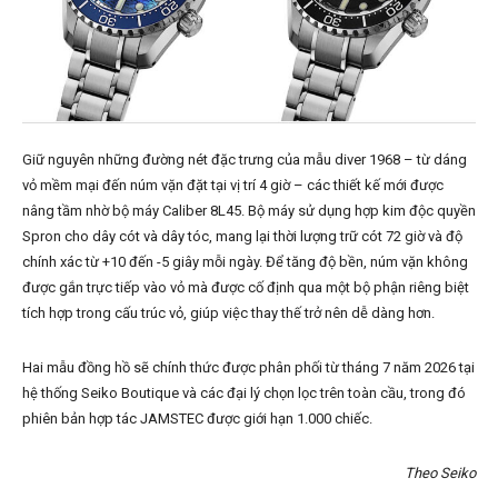
Giữ nguyên những đường nét đặc trưng của mẫu diver 1968 – từ dáng
vỏ mềm mại đến núm vặn đặt tại vị trí 4 giờ – các thiết kế mới được
nâng tầm nhờ bộ máy Caliber 8L45. Bộ máy sử dụng hợp kim độc quyền
Spron cho dây cót và dây tóc, mang lại thời lượng trữ cót 72 giờ và độ
chính xác từ +10 đến -5 giây mỗi ngày. Để tăng độ bền, núm vặn không
được gắn trực tiếp vào vỏ mà được cố định qua một bộ phận riêng biệt
tích hợp trong cấu trúc vỏ, giúp việc thay thế trở nên dễ dàng hơn.
Hai mẫu đồng hồ sẽ chính thức được phân phối từ tháng 7 năm 2026 tại
hệ thống Seiko Boutique và các đại lý chọn lọc trên toàn cầu, trong đó
phiên bản hợp tác JAMSTEC được giới hạn 1.000 chiếc.
Theo Seiko