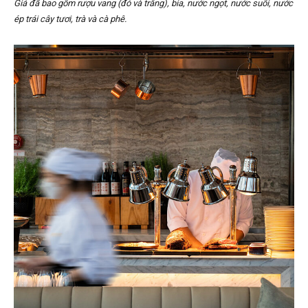
Giá đã bao gồm rượu vang (đỏ và trắng), bia, nước ngọt, nước suối, nước
ép trái cây tươi, trà và cà phê.