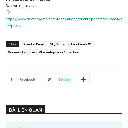
+84 911 817 033
https://www.sevenrooms.com/reservations/orientalpearlrestaurantsgn
ak/press
TAGS
Oriental Pearl
Sky Buffet tại Landmark 81
Vinpearl Landmark 81 – Autograph Collection
Facebook
Twitter
BÀI LIÊN QUAN