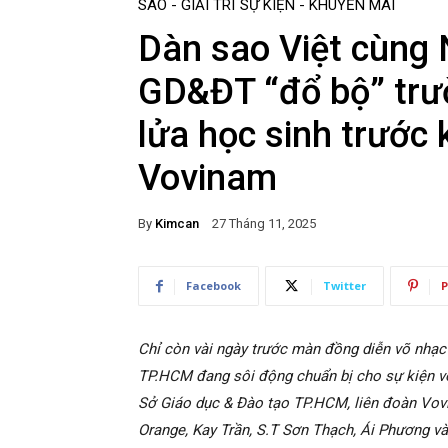
SAO - GIẢI TRÍ
SỰ KIỆN - KHUYẾN MÃI
Dàn sao Việt cùng 
GD&ĐT “đổ bộ” trư
lửa học sinh trước 
Vovinam
By
Kimcan
27 Tháng 11, 2025
Facebook
Twitter
P
Chỉ còn vài ngày trước màn đồng diễn võ nhạc 
TP.HCM đang sôi động chuẩn bị cho sự kiện vớ
Sở Giáo dục & Đào tạo TP.HCM, liên đoàn Vov
Orange, Kay Trần, S.T Sơn Thạch, Ái Phương và