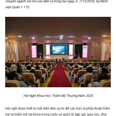
chuyên ngành sôi nổi vừa diễn ra trong hai ngày, 6 -7/12/2025, tại Bệnh
viện Quân Y 175.
Hội Nghị Khoa Học Thẩm Mỹ Thường Niên 2025
Hội nghị được biết là một diễn đàn uy tín để các bác sĩ phẫu thuật thẩm
mỹ và thẩm mỹ nội khoa trong nước và quốc tế gặp gỡ, giao lưu, chia