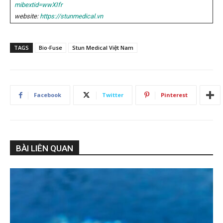
mibextid=wwXIfr
website:
https://stunmedical.vn
TAGS
Bio-Fuse
Stun Medical Việt Nam
Facebook
Twitter
Pinterest
BÀI LIÊN QUAN