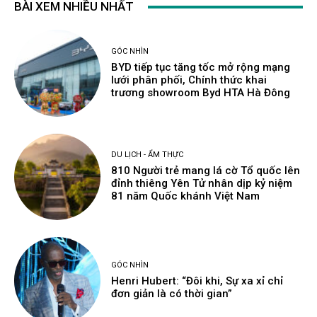
BÀI XEM NHIỀU NHẤT
GÓC NHÌN
BYD tiếp tục tăng tốc mở rộng mạng
lưới phân phối, Chính thức khai
trương showroom Byd HTA Hà Đông
DU LỊCH - ẨM THỰC
810 Người trẻ mang lá cờ Tổ quốc lên
đỉnh thiêng Yên Tử nhân dịp kỷ niệm
81 năm Quốc khánh Việt Nam
GÓC NHÌN
Henri Hubert: “Đôi khi, Sự xa xỉ chỉ
đơn giản là có thời gian”