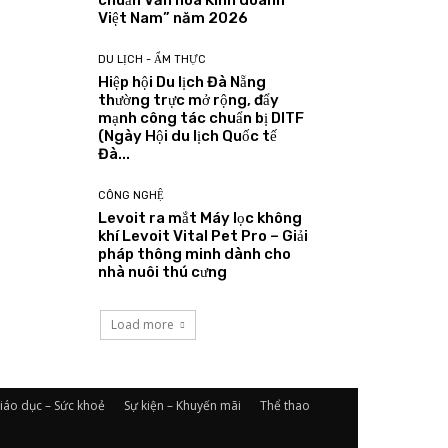
chuẩn Văn hoá Kinh doanh
Việt Nam” năm 2026
DU LỊCH - ẨM THỰC
Hiệp hội Du lịch Đà Nẵng
thường trực mở rộng, đẩy
mạnh công tác chuẩn bị DITF
(Ngày Hội du lịch Quốc tế
Đà...
CÔNG NGHỆ
Levoit ra mắt Máy lọc không
khí Levoit Vital Pet Pro – Giải
pháp thông minh dành cho
nhà nuôi thú cưng
Load more
iáo dục – Sức khoẻ
Sự kiện – Khuyến mãi
Thể thao