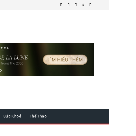
 – Sức Khoẻ
Thể Thao