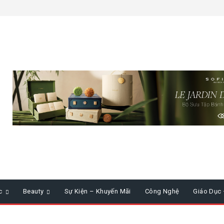
c
Beauty
Sự Kiện – Khuyến Mãi
Công Nghệ
Giáo Dục