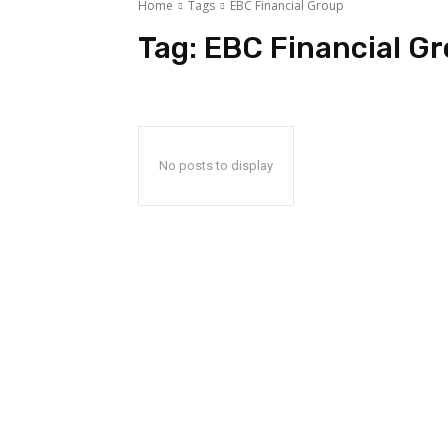
Home
Tags
EBC Financial Group
Tag:
EBC Financial G
No posts to display