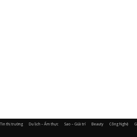
Tin thị trường
Du lịch – Ẩm thực
Sao – Giải trí
Beauty
Công Nghệ
G