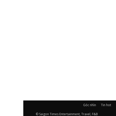
Góc nhìn
Tin hot
© Saigon Times Entertainment, Travel, F&B