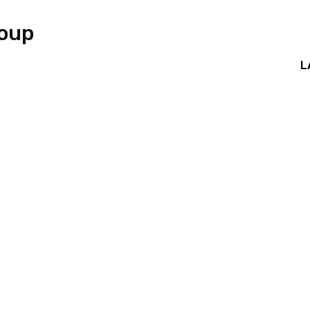
roup
L