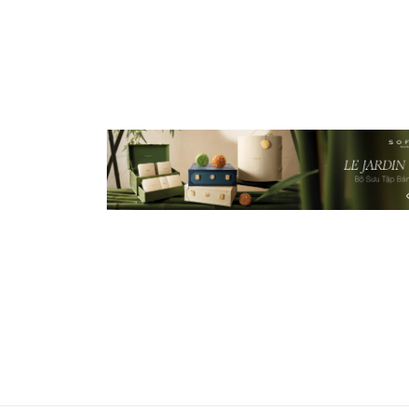
– ẨM THỰC
BEAUTY
SỰ KIỆN – KHUYẾN MÃI
CÔNG N