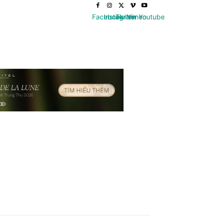
Facebook
Instagram
Twitter
Vimeo
Youtube
GHỆ
GIÁO DỤC – SỨC KHOẺ