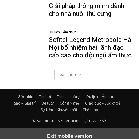
Giải pháp thông minh dành
cho nhà nuôi thú cưng
Du lịch - Ẩm thực
Sofitel Legend Metropole Hà
Nội bổ nhiệm hai lãnh đạo
cấp cao cho đội ngũ ẩm thực
Load more
Góc nhìn
Tin hot
Tin thị trường
Du lịch – Ẩm thực
Sao – Giải trí
Beauty
Công Nghệ
Giáo dục – Sức khoẻ
Sự kiện – Khuyến mãi
Thể thao
© Saigon Times Entertainment, Travel, F&B
Exit mobile version