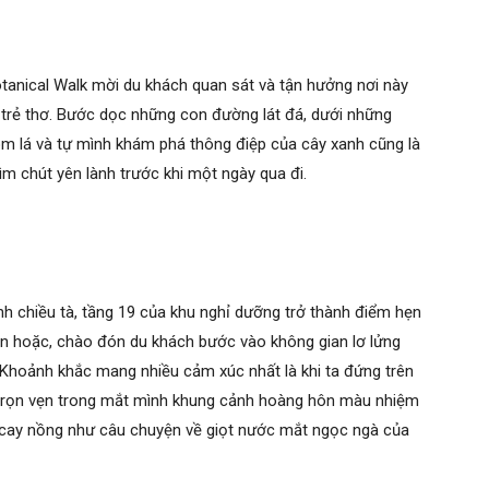
otanical Walk mời du khách quan sát và tận hưởng nơi này
 trẻ thơ. Bước dọc những con đường lát đá, dưới những
vòm lá và tự mình khám phá thông điệp của cây xanh cũng là
ìm chút yên lành trước khi một ngày qua đi.
h chiều tà, tầng 19 của khu nghỉ dưỡng trở thành điểm hẹn
ền hoặc, chào đón du khách bước vào không gian lơ lửng
. Khoảnh khắc mang nhiều cảm xúc nhất là khi ta đứng trên
trọn vẹn trong mắt mình khung cảnh hoàng hôn màu nhiệm
vị cay nồng như câu chuyện về giọt nước mắt ngọc ngà của