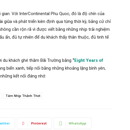
ian. Với InterContinental Phu Quoc, đó là độ chín của
giũa và phát triển kiên định qua từng thời kỳ, bằng cử chỉ
không cần rộn rã vì được viết bằng những nhịp trải nghiệm
ấu ấn, đủ tự nhiên để du khách thấy thân thuộc, đủ tinh tế
ời du khách ghé thăm Bãi Trường bằng
“
Eight Years of
g biển xanh, tiếp nối bằng những khoảng lặng bình yên,
à những kết nối đáng nhớ.
Tám Nhịp Thảnh Thơi
witter
Pinterest
WhatsApp