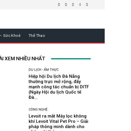
 – Sức Khoẻ
Thể Thao
ÀI XEM NHIỀU NHẤT
DU LỊCH - ẨM THỰC
Hiệp hội Du lịch Đà Nẵng
thường trực mở rộng, đẩy
mạnh công tác chuẩn bị DITF
(Ngày Hội du lịch Quốc tế
Đà...
CÔNG NGHỆ
Levoit ra mắt Máy lọc không
khí Levoit Vital Pet Pro – Giải
pháp thông minh dành cho