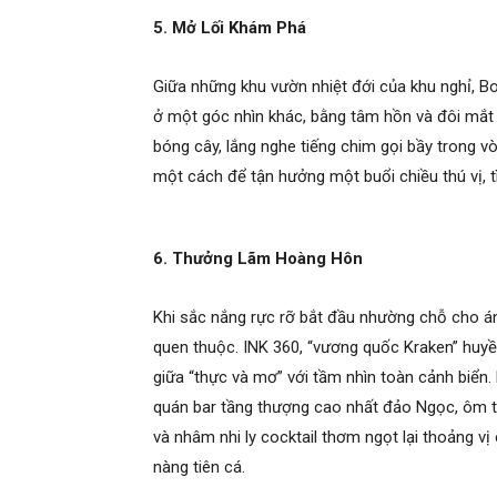
5. Mở Lối Khám Phá
Giữa những khu vườn nhiệt đới của khu nghỉ, B
ở một góc nhìn khác, bằng tâm hồn và đôi mắt
bóng cây, lắng nghe tiếng chim gọi bầy trong 
một cách để tận hưởng một buổi chiều thú vị, t
6. Thưởng Lãm Hoàng Hôn
Khi sắc nắng rực rỡ bắt đầu nhường chỗ cho án
quen thuộc. INK 360, “vương quốc Kraken” huy
giữa “thực và mơ” với tầm nhìn toàn cảnh biển
quán bar tầng thượng cao nhất đảo Ngọc, ôm 
và nhâm nhi ly cocktail thơm ngọt lại thoảng 
nàng tiên cá.