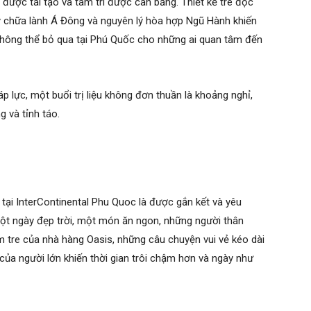
được tái tạo và tâm trí được cân bằng. Thiết kế tre độc
t lý chữa lành Á Đông và nguyên lý hòa hợp Ngũ Hành khiến
hông thể bỏ qua tại Phú Quốc cho những ai quan tâm đến
 lực, một buổi trị liệu không đơn thuần là khoảng nghỉ,
g và tỉnh táo.
ại InterContinental Phu Quoc là được gắn kết và yêu
ột ngày đẹp trời, một món ăn ngon, những người thân
m tre của nhà hàng Oasis, những câu chuyện vui vẻ kéo dài
 của người lớn khiến thời gian trôi chậm hơn và ngày như