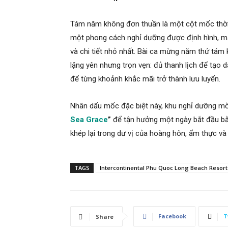
Tám năm không đơn thuần là một cột mốc thời g
một phong cách nghỉ dưỡng được định hình, mài 
và chi tiết nhỏ nhất. Bài ca mừng năm thứ tám 
lặng yên nhưng trọn vẹn: đủ thanh lịch để tạo d
để từng khoảnh khắc mãi trở thành lưu luyến.
Nhân dấu mốc đặc biệt này, khu nghỉ dưỡng m
Sea Grace
”
để tận hưởng một ngày bắt đầu bằn
khép lại trong dư vị của hoàng hôn, ẩm thực v
TAGS
Intercontinental Phu Quoc Long Beach Resort
Facebook
T
Share