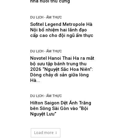
nhà nuôi thú cưng
DU LỊCH - ẨM THỰC
Sofitel Legend Metropole Hà
Nội bổ nhiệm hai lãnh đạo
cấp cao cho đội ngũ ẩm thực
DU LỊCH - ẨM THỰC
Novotel Hanoi Thai Ha ra mắt
bộ sưu tập bánh trung thu
2026 “Nguyệt Sắc Hoa Niên”:
Dòng chảy di sản giữa lòng
Hà...
DU LỊCH - ẨM THỰC
Hilton Saigon Dệt Ánh Trăng
bên Sông Sài Gòn vào “Bội
Nguyệt Lưu”
Load more