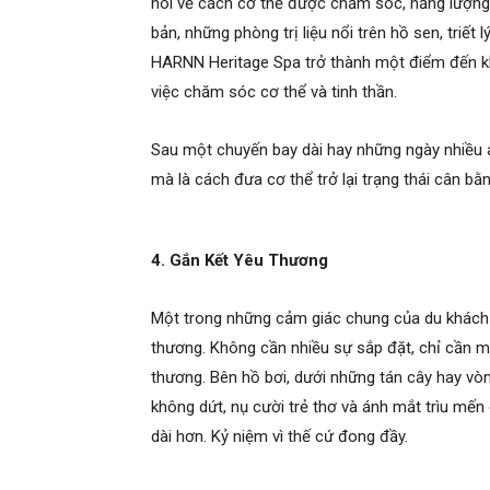
nói về cách cơ thể được chăm sóc, năng lượng 
bản, những phòng trị liệu nổi trên hồ sen, triế
HARNN Heritage Spa trở thành một điểm đến k
việc chăm sóc cơ thể và tinh thần.
Sau một chuyến bay dài hay những ngày nhiều áp
mà là cách đưa cơ thể trở lại trạng thái cân bằn
4. Gắn Kết Yêu Thương
Một trong những cảm giác chung của du khách t
thương. Không cần nhiều sự sắp đặt, chỉ cần m
thương. Bên hồ bơi, dưới những tán cây hay vò
không dứt, nụ cười trẻ thơ và ánh mắt trìu mến
dài hơn. Kỷ niệm vì thế cứ đong đầy.