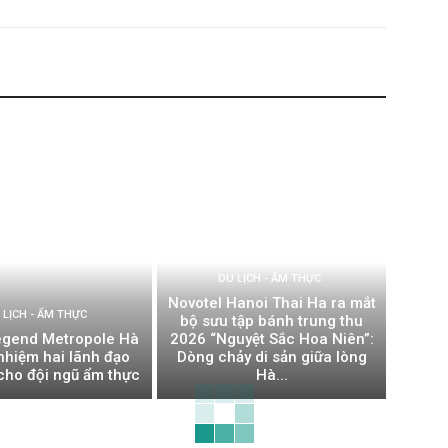
DU LỊCH - ẨM THỰC
Novotel Hanoi Thai Ha ra mắt
 LỊCH - ẨM THỰC
bộ sưu tập bánh trung thu
Legend Metropole Hà
2026 “Nguyệt Sắc Hoa Niên”:
nhiệm hai lãnh đạo
Dòng chảy di sản giữa lòng
cho đội ngũ ẩm thực
Hà...