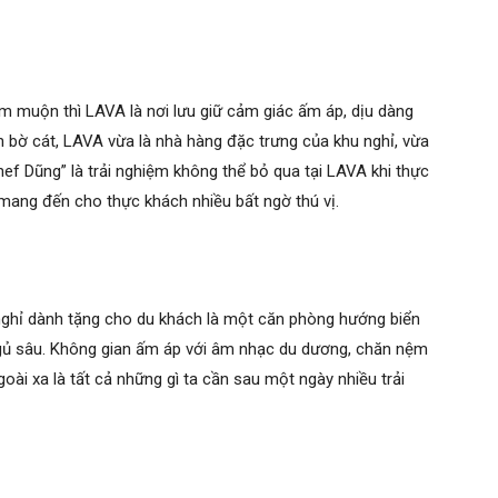
 muộn thì LAVA là nơi lưu giữ cảm giác ấm áp, dịu dàng
n bờ cát, LAVA vừa là nhà hàng đặc trưng của khu nghỉ, vừa
hef Dũng” là trải nghiệm không thể bỏ qua tại LAVA khi thực
mang đến cho thực khách nhiều bất ngờ thú vị.
nghỉ dành tặng cho du khách là một căn phòng hướng biển
gủ sâu. Không gian ấm áp với âm nhạc du dương, chăn nệm
goài xa là tất cả những gì ta cần sau một ngày nhiều trải