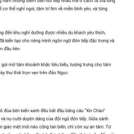
ông nằm những điểm đến nối tiếp nhau mà ở cách ta thả lỏng
cơ thể nghỉ ngơi, tâm trí tìm về miền bình yên, và từng
ờng đến khu nghỉ dưỡng được nhiều du khách yêu thích,
ã kiến tạo cho riêng mình ngôn ngữ đón tiếp đặc trưng và
m đầu tiên.
gợi mở tám khoảnh khắc tiêu biểu, tượng trưng cho tám
ày thư thái trọn vẹn trên đảo Ngọc.
nô đùa bên biển xanh đều bắt đầu bằng câu “Xin Chào”
và nụ cười duyên dáng của đội ngũ đón tiếp. Giữa sảnh
cảm giác mệt mỏi nào cũng tan biến, chỉ còn sự an tâm. Từ