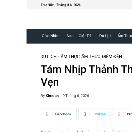
Thứ Năm, Tháng 8 6, 2026
Góc Nhìn
Sao – Giải Trí
Du Lịch – Ẩm Thự
DU LỊCH - ẨM THỰC
ẨM THỰC
ĐIỂM ĐẾN
Tám Nhịp Thảnh Th
Vẹn
By
Kimcan
9 Tháng 6, 2026
Facebook
Twitter
Pi