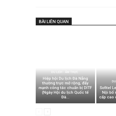
BÀI LIÊN QUAN
DU LỊCH - ẨM THỰC
Hiệp hội Du lịch Đà Nẵng
DU
thường trực mở rộng, đẩy
mạnh công tác chuẩn bị DITF
Sofitel 
(Ngày Hội du lịch Quốc tế
Nội bổ 
Đà...
cấp cao 