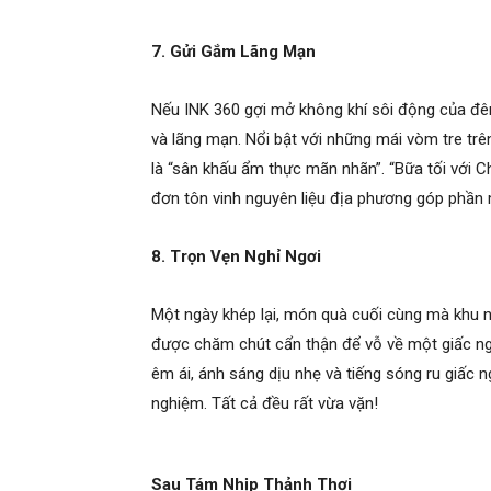
7. Gửi Gắm Lãng Mạn
Nếu INK 360 gợi mở không khí sôi động của đêm
và lãng mạn. Nổi bật với những mái vòm tre trê
là “sân khấu ẩm thực mãn nhãn”. “Bữa tối với C
đơn tôn vinh nguyên liệu địa phương góp phần 
8. Trọn Vẹn Nghỉ Ngơi
Một ngày khép lại, món quà cuối cùng mà khu 
được chăm chút cẩn thận để vỗ về một giấc n
êm ái, ánh sáng dịu nhẹ và tiếng sóng ru giấc n
nghiệm. Tất cả đều rất vừa vặn!
Sau Tám Nhịp Thảnh Thơi