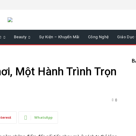
c
Beauty
Sự Kiện – Khuyến Mãi
Công Nghệ
Giáo Dục
B
ơi, Một Hành Trình Trọn
0
nterest
WhatsApp