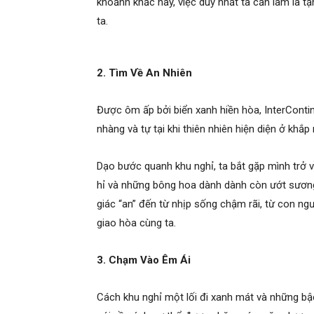
khoảnh khắc này, việc duy nhất ta cần làm là t
ta.
2. Tìm Về An Nhiên
Được ôm ấp bởi biển xanh hiền hòa, InterCont
nhàng và tự tại khi thiên nhiên hiện diện ở khắp
Dạo bước quanh khu nghỉ, ta bắt gặp mình trở v
hỉ và những bông hoa dành dành còn ướt sương 
giác “an” đến từ nhịp sống chậm rãi, từ con ng
giao hòa cùng ta.
3. Chạm Vào Êm Ái
Cách khu nghỉ một lối đi xanh mát và những bậc