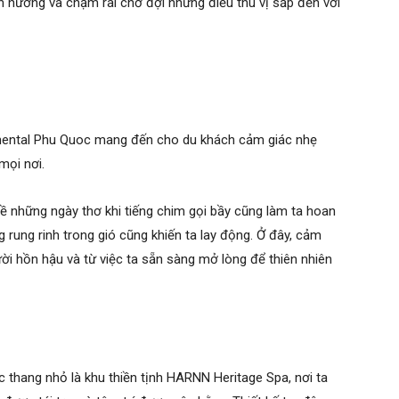
ận hưởng và chậm rãi chờ đợi những điều thú vị sắp đến với
inental Phu Quoc mang đến cho du khách cảm giác nhẹ
 mọi nơi.
ề những ngày thơ khi tiếng chim gọi bầy cũng làm ta hoan
rung rinh trong gió cũng khiến ta lay động. Ở đây, cảm
ười hồn hậu và từ việc ta sẵn sàng mở lòng để thiên nhiên
 thang nhỏ là khu thiền tịnh HARNN Heritage Spa, nơi ta