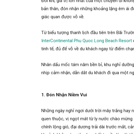
Đôi khi, giá trị lớn nhất của một chuyến đi kh
bản thân, đón nhận những khoảng lặng êm ái để 
giác quan được vỗ về.
Từ biểu tượng thanh lịch đầu tiên trên Bãi Trư
InterContinental Phu Quoc Long Beach Resort
đ
tinh tế, đủ để vỗ về du khách ngay từ điểm chạ
Nhân dấu mốc tám năm bền bỉ, khu nghỉ dưỡng 
nhịp cảm nhận, dẫn dắt du khách đi qua một ng
1. Đón Nhận Niềm Vui
Những ngày nghỉ ngơi dưới trời mây trắng hay 
quen thuộc, vị ngọt mát từ ly nước chào mừng 
chính lộng gió, đại dương trải dài trước mắt, 