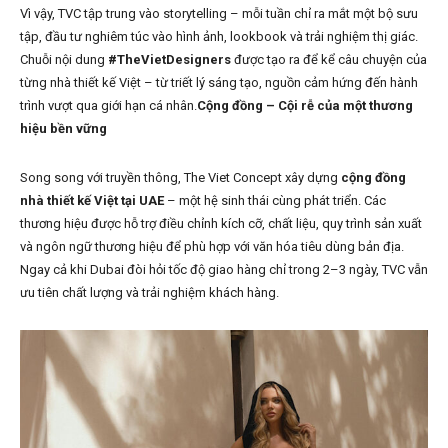
Vì vậy, TVC tập trung vào storytelling – mỗi tuần chỉ ra mắt một bộ sưu
tập, đầu tư nghiêm túc vào hình ảnh, lookbook và trải nghiệm thị giác.
Chuỗi nội dung
#TheVietDesigners
được tạo ra để kể câu chuyện của
từng nhà thiết kế Việt – từ triết lý sáng tạo, nguồn cảm hứng đến hành
trình vượt qua giới hạn cá nhân.
Cộng đồng – Cội rễ của một thương
hiệu bền vững
Song song với truyền thông, The Viet Concept xây dựng
cộng đồng
nhà thiết kế Việt tại UAE
– một hệ sinh thái cùng phát triển. Các
thương hiệu được hỗ trợ điều chỉnh kích cỡ, chất liệu, quy trình sản xuất
và ngôn ngữ thương hiệu để phù hợp với văn hóa tiêu dùng bản địa.
Ngay cả khi Dubai đòi hỏi tốc độ giao hàng chỉ trong 2–3 ngày, TVC vẫn
ưu tiên chất lượng và trải nghiệm khách hàng.