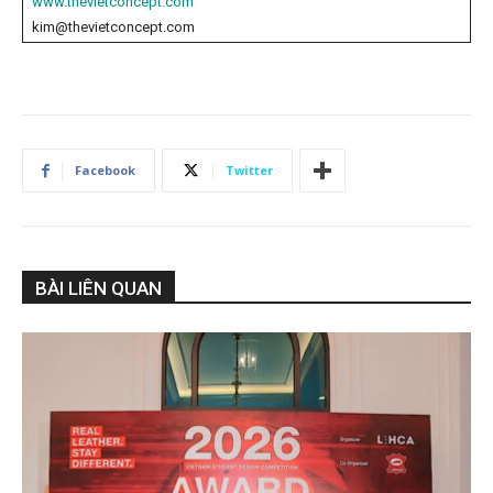
www.thevietconcept.com
kim@thevietconcept.com
Facebook
Twitter
BÀI LIÊN QUAN