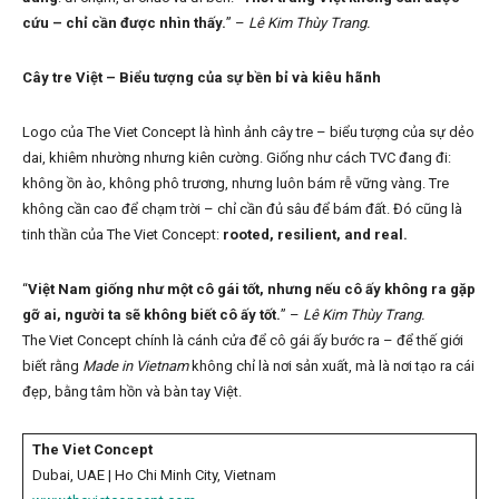
cứu – chỉ cần được nhìn thấy.
” –
Lê Kim Thùy Trang.
Cây tre Việt – Biểu tượng của sự bền bỉ và kiêu hãnh
Logo của The Viet Concept là hình ảnh cây tre – biểu tượng của sự dẻo
dai, khiêm nhường nhưng kiên cường. Giống như cách TVC đang đi:
không ồn ào, không phô trương, nhưng luôn bám rễ vững vàng. Tre
không cần cao để chạm trời – chỉ cần đủ sâu để bám đất. Đó cũng là
tinh thần của The Viet Concept:
rooted, resilient, and real.
“
Việt Nam giống như một cô gái tốt, nhưng nếu cô ấy không ra gặp
gỡ ai, người ta sẽ không biết cô ấy tốt.
” –
Lê Kim Thùy Trang.
The Viet Concept chính là cánh cửa để cô gái ấy bước ra – để thế giới
biết rằng
Made in Vietnam
không chỉ là nơi sản xuất, mà là nơi tạo ra cái
đẹp, bằng tâm hồn và bàn tay Việt.
The Viet Concept
Dubai, UAE | Ho Chi Minh City, Vietnam