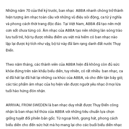
Những năm 70 của thế kỷ trước, ban nhạc ABBA nhanh chóng trở thành
hiện tượng âm nhạc toàn cầu với những vũ điệu sôi động, ca từ ý nghĩa
và phong cách thời trang độc đáo. Tại Việt Nam, ABBA đã tạo nên một
cơn sốt chưa từng có. Âm nhạc của ABBA tạo nên những làn sóng trào
lưu tuổi trẻ, hội tụ được nhiều điểm ưu việt mà hiếm có ban nhạc nào
lập lại được kỳ tích như vậy, bộ tứ này đã làm rạng danh đất nước Thụy
Điển.
Theo năm tháng, các thành viên của ABBA hiện đã không còn đủ sức
khỏe đứng trên sân khấu biểu diễn, tuy nhiên, có rất nhiều ban nhạc, ca
sĩ đã hát lại đã hát lại những ca khúc của ABBA, và cho đến tận bây giờ,
các tác phẩm âm nhạc của họ hiện vẫn được người yêu nhạc ở mọi lứa
tuổi hào hứng đón nhận.
ARRIVAL FROM SWEDEN là ban nhạc duy nhất được Thụy Điển công
nhận là ban nhạc kế thừa của ABBA với những tiêu chuẩn lựa chọn
giống tuyệt đối phiên bản gốc. Từ ngoại hình, giọng hát, phong cách
biểu diễn cho đến sức hút mà họ mang lại cho các buổi biểu diễn nhạc