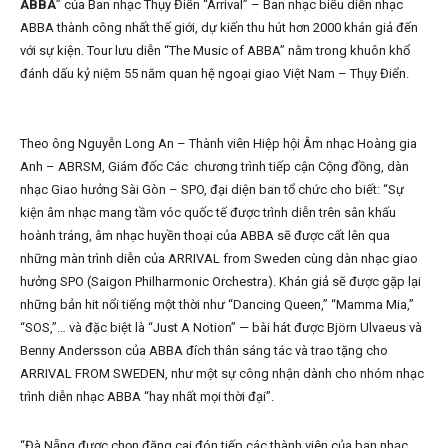
ABBA
” của Ban nhạc Thụy Điển “Arrival” – Ban nhạc biểu diễn nhạc
ABBA thành công nhất thế giới, dự kiến thu hút hơn 2000 khán giả đến
với sự kiện. Tour lưu diễn “The Music of ABBA” nằm trong khuôn khổ
đánh dấu kỷ niệm 55 năm quan hệ ngoại giao Việt Nam – Thụy Điển.
Theo ông Nguyễn Long An – Thành viên Hiệp hội Âm nhạc Hoàng gia
Anh – ABRSM, Giám đốc Các chương trình tiếp cận Cộng đồng, dàn
nhạc Giao hưởng Sài Gòn – SPO, đại diện ban tổ chức cho biết: “Sự
kiện âm nhạc mang tầm vóc quốc tế được trình diễn trên sân khấu
hoành tráng, âm nhạc huyền thoại của ABBA sẽ được cất lên qua
những màn trình diễn của ARRIVAL from Sweden cùng dàn nhạc giao
hưởng SPO (Saigon Philharmonic Orchestra). Khán giả sẽ được gặp lại
những bản hit nổi tiếng một thời như “Dancing Queen,” “Mamma Mia,”
“SOS,”… và đặc biệt là “Just A Notion” — bài hát được Björn Ulvaeus và
Benny Andersson của ABBA đích thân sáng tác và trao tặng cho
ARRIVAL FROM SWEDEN, như một sự công nhận dành cho nhóm nhạc
trình diễn nhạc ABBA “hay nhất mọi thời đại”.
“Đà Nẵng được chọn đăng cai đón tiếp các thành viên của ban nhạc