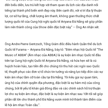
đến biểu diễn, lưu trú kết hợp với tham quan du lịch các địa danh nổi
tiếng tại thành phố biển xinh đẹp này. Bên cạnh đó, với vị trí địa lý thuận
lợi, cơ sở hạ tầng, chất lượng âm thanh, không gian thưởng thức chất
lượng quốc tế của Cung hội nghị quốc tế Ariyana Đà Nẵng sẽ góp phần
làm nên thành công của Show diễn đặc biệt này.” – Ông An nhận xét.
Ông Andre Pierre Gentzsch, Tổng Giám đốc điều hành Quần thể du lịch
Quốc tế Furama – Ariyana Đà Nẵng, bày tỏ: “Đêm nhạc hội Quốc tế “The
Music of ABBA” (Âm nhạc của ABBA) là sự kiện âm nhạc Quốc tế đầu
tiên tại Cung hội nghị Quốc tế Ariyana Đà Nẵng, và hứa hẹn sẽ là cú
huých hoàn hảo, tạo tiền đề cho chúng tôi thu hút các ngôi sao Quốc
tế, thuyết phục các đơn vị tổ chức tin tưởng và năng lực tiếp đón các sự
kiện âm nhạc tầm cỡ toàn cầu tại Đà Nẵng. Tôi kêu gọi sự quan tâm,
ủng hộ của chính quyền địa phương, đặc biệt là sự hâm mộ của công
chúng, bởi lẽ yếu tố khán giả đông đảo và các chính sách hỗ trợ thuận
lợi cho sự kiện âm nhạc, đặc biệt là sự kiện âm nhạc sau 10h tối sẽ góp
phần rất lớn cho thành phố Đà Nẵng vươn mình trở thành tâm điểm của
lễ hội âm nhạc Toàn cầu.”.