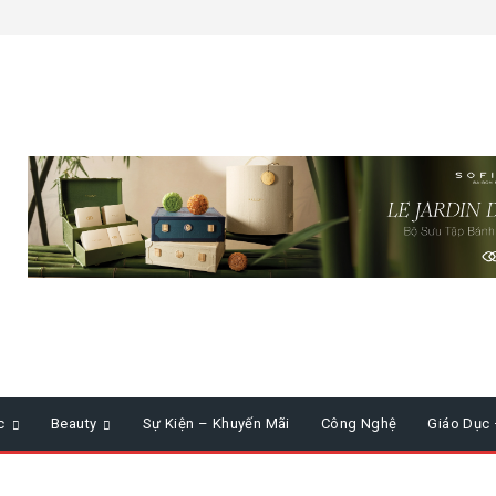
c
Beauty
Sự Kiện – Khuyến Mãi
Công Nghệ
Giáo Dục