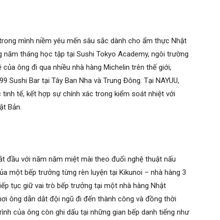
g trong mình niềm yêu mến sâu sắc dành cho ẩm thực Nhật
 năm tháng học tập tại Sushi Tokyo Academy, ngôi trường
của ông đi qua nhiều nhà hàng Michelin trên thế giới,
99 Sushi Bar tại Tây Ban Nha và Trung Đông. Tại NAYUU,
inh tế, kết hợp sự chính xác trong kiểm soát nhiệt với
hật Bản.
ắt đầu với năm năm miệt mài theo đuổi nghệ thuật nấu
a một bếp trưởng từng rèn luyện tại Kikunoi – nhà hàng 3
ếp tục giữ vai trò bếp trưởng tại một nhà hàng Nhật
, nơi ông dẫn dắt đội ngũ đi đến thành công và đồng thời
rình của ông còn ghi dấu tại những gian bếp danh tiếng như