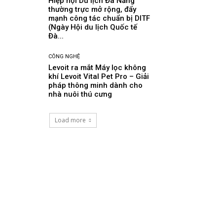
Hiệp hội Du lịch Đà Nẵng
thường trực mở rộng, đẩy
mạnh công tác chuẩn bị DITF
(Ngày Hội du lịch Quốc tế
Đà...
CÔNG NGHỆ
Levoit ra mắt Máy lọc không
khí Levoit Vital Pet Pro – Giải
pháp thông minh dành cho
nhà nuôi thú cưng
Load more