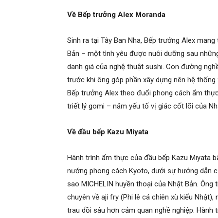
Về Bếp trưởng Alex Moranda
Sinh ra tại Tây Ban Nha, Bếp trưởng Alex man
Bản – một tình yêu được nuôi dưỡng sau những
danh giá của nghệ thuật sushi. Con đường nghề 
trước khi ông góp phần xây dựng nên hệ thống 
Bếp trưởng Alex theo đuổi phong cách ẩm thực t
triết lý gomi – năm yếu tố vị giác cốt lõi của N
Về đầu bếp Kazu Miyata
Hành trình ẩm thực của đầu bếp Kazu Miyata b
nướng phong cách Kyoto, dưới sự hướng dẫn củ
sao MICHELIN huyền thoại của Nhật Bản. Ông ti
chuyên về aji fry (Phi lê cá chiên xù kiểu Nhật)
trau dồi sâu hơn cảm quan nghề nghiệp. Hành t