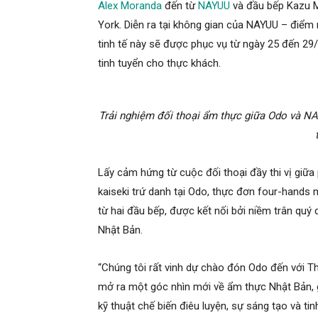
Alex Moranda
đến từ
NAYUU
và đầu bếp Kazu 
York. Diễn ra tại không gian của NAYUU – điể
tinh tế này sẽ được phục vụ từ ngày 25 đến 2
tinh tuyển cho thực khách.
Trải nghiệm đối thoại ẩm thực giữa Odo và NA
Lấy cảm hứng từ cuộc đối thoại đầy thi vị giữ
kaiseki trứ danh tại Odo, thực đơn four-hands
từ hai đầu bếp, được kết nối bởi niềm trân quý
Nhật Bản.
“Chúng tôi rất vinh dự chào đón Odo đến với T
mở ra một góc nhìn mới về ẩm thực Nhật Bản, 
kỹ thuật chế biến điêu luyện, sự sáng tạo và t