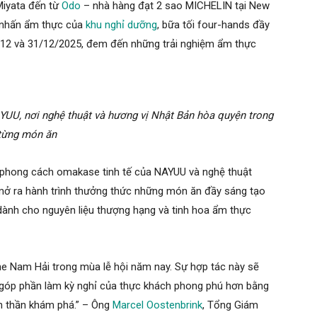
Miyata đến từ
Odo
– nhà hàng đạt 2 sao MICHELIN tại New
m nhấn ẩm thực của
khu nghỉ dưỡng
, bữa tối four-hands đầy
9/12 và 31/12/2025, đem đến những trải nghiệm ẩm thực
YUU, nơi nghệ thuật và hương vị Nhật Bản hòa quyện trong
từng món ăn
a phong cách omakase tinh tế của NAYUU và nghệ thuật
 mở ra hành trình thưởng thức những món ăn đầy sáng tạo
 dành cho nguyên liệu thượng hạng và tinh hoa ẩm thực
he Nam Hải trong mùa lễ hội năm nay. Sự hợp tác này sẽ
góp phần làm kỳ nghỉ của thực khách phong phú hơn bằng
inh thần khám phá.” – Ông
Marcel Oostenbrink
, Tổng Giám