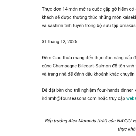
Thực đơn 14 món mở ra cuộc gặp gỡ hiếm có 
khách sẽ được thưởng thức những món kaiseki
và sashimi tinh tuyển trong bộ sưu tập omaka
31 tháng 12, 2025
Đêm Giao thừa mang đến thực đơn nâng cấp đặc
cùng Champagne Billecart-Salmon để tôn vinh t
và trang nhã để đánh dấu khoảnh khắc chuyển
Để đặt bàn cho trải nghiệm four-hands dinner, v
ird.nmh@fourseasons.com hoặc truy cập
webs
Bếp trưởng Alex Moranda (trái) của NAYUU v
thực khó