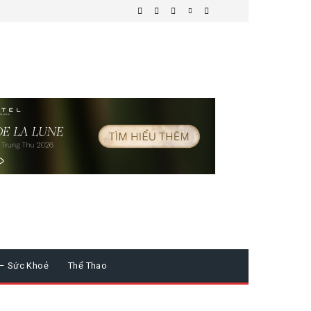
 – Sức Khoẻ
Thể Thao