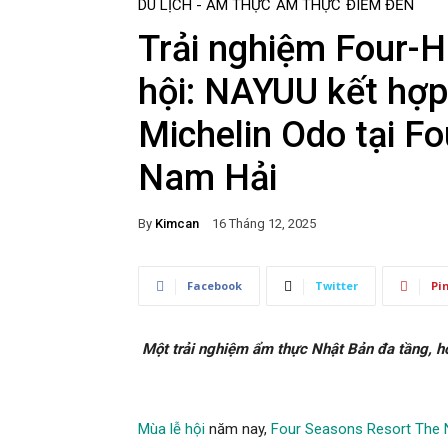
DU LỊCH - ẨM THỰC
ẨM THỰC
ĐIỂM ĐẾN
Trải nghiệm Four-H
hội: NAYUU kết hợp
Michelin Odo tại F
Nam Hải
By
Kimcan
16 Tháng 12, 2025
Facebook
Twitter
Pi
Một trải nghiệm ẩm thực Nhật Bản đa tầng, h
Mùa lễ hội
năm nay,
Four Seasons Resort The