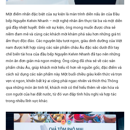
Một điểm nhấn đặc biệt của sự kiện là màn trình diễn nấu ăn của Đầu
bếp Nguyễn Kelvin Nhanh – một nghệ nhân ẩm thực tài ba và một diễn
giả đầy nhiệt huyết. Đến với sự kiện, ông mong muốn được chia sẻ
niềm đam mê và cùng các khách mời khám phá sâu hơn những giá trị
ẩm thực độc đáo. Các nguyên liệu tươi ngon, giàu dinh dưỡng của Việt
nam được kết hợp cùng các sản phẩm châu Âu đặc sắc dưới đôi tay
chế biến tài hoa của đầu bếp Nguyễn Kelvin Nhanh đã tạo nên những
món ăn đơn giản mà ngon miệng. Ông cũng đã chia sẻ về các sản
phẩm châu Âu, giúp khách mời hiểu rõ hơn về nguồn gốc, đặc điểm và
cách sử dụng các sản phẩm này. Một buổi chiều giàu kiến thức và trọn
vẹn vị ngon, khiến bất kỳ ai cũng phải ngạc nhiên và thích thú.Thông
qua những món ăn tinh tế, khách mời có thể hiểu thêm về văn hóa và
con người của hai đất nước, từ đó vun đắp tình hữu nghị và hợp tác
trong nhiều lĩnh vực khác.