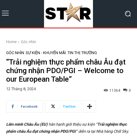
Home
Góc nhìn
GÓC NHÌN
SỰ KIỆN - KHUYẾN MÃI
TIN THỊ TRƯỜNG
“Trải nghiệm thực phẩm châu Âu đạt
chứng nhận PDO/PGI – Welcome to
our European Table”
12 Tháng 8, 2024
11364
0
Facebook
Twitter
Liên minh Châu Âu (EU)
hân hạnh giới thiệu sự kiện “
Trải nghiệm thực
phẩm châu Âu đạt chứng nhận PDO/PGI
” diễn ra tại Nhà hàng Chill Sky.