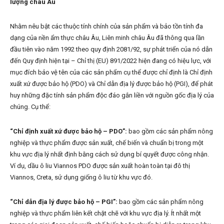
lượng châu Âu
Nhằm nêu bật các thuộc tính chính của sản phẩm và bảo tồn tính đa
dạng của nền ẩm thực châu Âu, Liên minh châu Âu đã thông qua lần
đầu tiên vào năm 1992 theo quy định 2081/92, sự phát triển của nó dẫn
đến Quy định hiện tại – Chỉ thị (EU) 891/2022 hiện đang có hiệu lực, với
mục đích bảo vệ tên của các sản phẩm cụ thể được chỉ định là Chỉ định
xuất xứ được bảo hộ (PDO) và Chỉ dẫn địa lý được bảo hộ (PGI), để phát
huy những đặc tính sản phẩm độc đáo gắn liền với nguồn gốc địa lý của
chúng. Cụ thể:
“Chỉ định xuất xứ được bảo hộ – PDO”:
bao gồm các sản phẩm nông
nghiệp và thực phẩm được sản xuất, chế biến và chuẩn bị trong một
khu vực địa lý nhất định bằng cách sử dụng bí quyết được công nhận.
Ví dụ, dầu ô liu Viannos PDO được sản xuất hoàn toàn tại đô thị
Viannos, Creta, sử dụng giống ô liu từ khu vực đó.
“Chỉ dẫn địa lý được bảo hộ – PGI”:
bao gồm các sản phẩm nông
nghiệp và thực phẩm liên kết chặt chẽ với khu vực địa lý. Ít nhất một