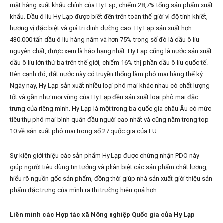
mặt hàng xuất khẩu chính của Hy Lạp, chiếm 28,7% tổng sản phẩm xuất
khẩu. Dầu ô liu Hy Lạp được biết đến trên toàn thế giới vì độ tinh khiết,
hương vị đặc biệt và giá trị dinh dưỡng cao. Hy Lạp sản xuất hơn
430.000 tấn dầu ô liu hàng năm và hơn 75% trong số đó là dầu ô liu
nguyên chất, được xem là hảo hạng nhất. Hy Lạp cũng là nước sản xuất
dầu ô liu lớn thứ ba trên thế giới, chiếm 16% thị phần dầu ô liu quốc tế.
Bên cạnh đó, đất nước này có truyền thống làm phô mai hàng thế kỷ.
Ngày nay, Hy Lạp sản xuất nhiều loại phô mai khác nhau có chất lượng
tốt và gần như mọi vùng của Hy Lạp đều sản xuất loại phô mai đặc
trưng của riêng mình. Hy Lạp là một trong ba quốc gia châu Âu có mức
tiêu thụ phô mai bình quân đầu người cao nhất và cũng nằm trong top
10 về sản xuất phô mai trong số 27 quốc gia của EU.
Sự kiện giới thiệu các sản phẩm Hy Lạp được chứng nhận PDO này
giúp người tiêu dùng tin tưởng và phân biệt các sản phẩm chất lượng,
hiểu rõ nguồn gốc sản phẩm, đồng thời giúp nhà sản xuất giới thiệu sản
phẩm đặc trưng của mình ra thị trường hiệu quả hơn.
Liên minh các Hợp tác xã Nông nghiệp Quốc gia của Hy Lạp