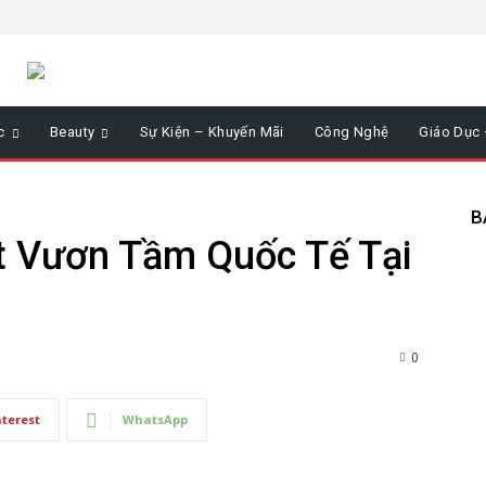
c
Beauty
Sự Kiện – Khuyến Mãi
Công Nghệ
Giáo Dục
B
t Vươn Tầm Quốc Tế Tại
0
nterest
WhatsApp