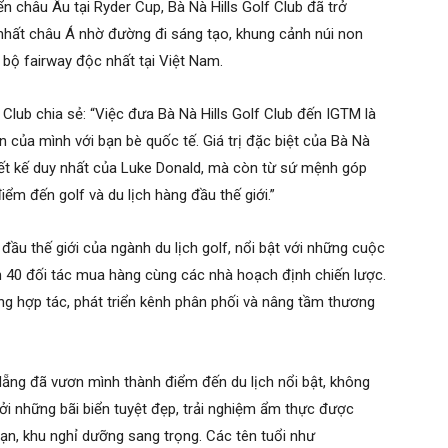
n châu Âu tại Ryder Cup, Bà Nà Hills Golf Club đã trở
 nhất châu Á nhờ đường đi sáng tạo, khung cảnh núi non
 bộ fairway độc nhất tại Việt Nam.
Club chia sẻ: “Việc đưa Bà Nà Hills Golf Club đến IGTM là
n của mình với bạn bè quốc tế. Giá trị đặc biệt của Bà Nà
hiết kế duy nhất của Luke Donald, mà còn từ sứ mệnh góp
m đến golf và du lịch hàng đầu thế giới.”
đầu thế giới của ngành du lịch golf, nổi bật với những cuộc
n 40 đối tác mua hàng cùng các nhà hoạch định chiến lược.
ộng hợp tác, phát triển kênh phân phối và nâng tầm thương
ẵng đã vươn mình thành điểm đến du lịch nổi bật, không
ởi những bãi biển tuyệt đẹp, trải nghiệm ẩm thực được
ạn, khu nghỉ dưỡng sang trọng. Các tên tuổi như