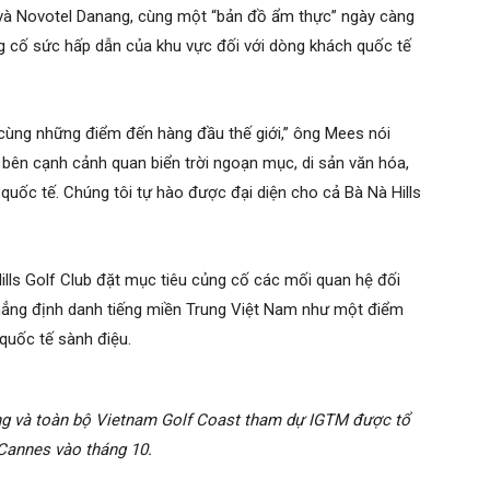
 và Novotel Danang, cùng một “bản đồ ẩm thực” ngày càng
ng cố sức hấp dẫn của khu vực đối với dòng khách quốc tế
 cùng những điểm đến hàng đầu thế giới,” ông Mees nói
 bên cạnh cảnh quan biển trời ngoạn mục, di sản văn hóa,
g quốc tế. Chúng tôi tự hào được đại diện cho cả Bà Nà Hills
lls Golf Club đặt mục tiêu củng cố các mối quan hệ đối
khẳng định danh tiếng miền Trung Việt Nam như một điểm
quốc tế sành điệu.
ẵng và toàn bộ Vietnam Golf Coast tham dự IGTM được tổ
Cannes vào tháng 10.