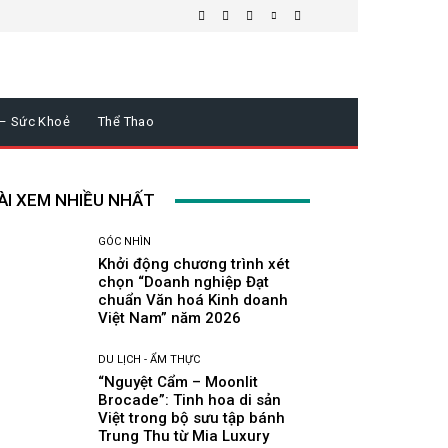
 – Sức Khoẻ
Thể Thao
ÀI XEM NHIỀU NHẤT
GÓC NHÌN
Khởi động chương trình xét
chọn “Doanh nghiệp Đạt
chuẩn Văn hoá Kinh doanh
Việt Nam” năm 2026
DU LỊCH - ẨM THỰC
“Nguyệt Cẩm – Moonlit
Brocade”: Tinh hoa di sản
Việt trong bộ sưu tập bánh
Trung Thu từ Mia Luxury