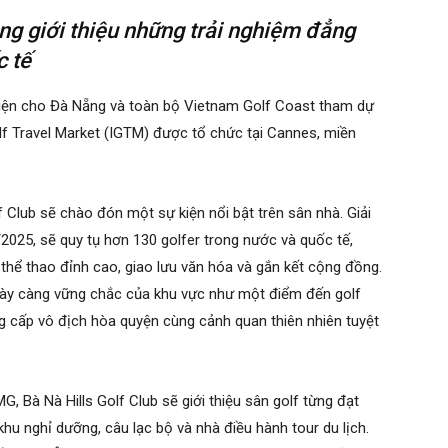
ng giới thiệu những trải nghiệm đẳng
c tế
i diện cho Đà Nẵng và toàn bộ Vietnam Golf Coast tham dự
olf Travel Market (IGTM) được tổ chức tại Cannes, miền
f Club sẽ chào đón một sự kiện nổi bật trên sân nhà. Giải
2025, sẽ quy tụ hơn 130 golfer trong nước và quốc tế,
thể thao đỉnh cao, giao lưu văn hóa và gắn kết cộng đồng.
gày càng vững chắc của khu vực như một điểm đến golf
 cấp vô địch hòa quyện cùng cảnh quan thiên nhiên tuyệt
G, Bà Nà Hills Golf Club sẽ giới thiệu sân golf từng đạt
u nghỉ dưỡng, câu lạc bộ và nhà điều hành tour du lịch.