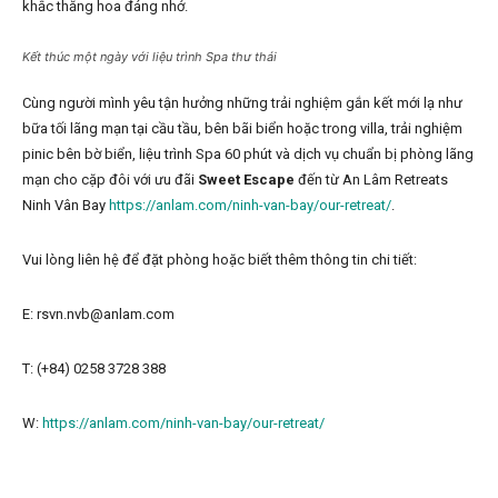
khắc thăng hoa đáng nhớ.
Kết thúc một ngày với liệu trình Spa thư thái
Cùng người mình yêu tận hưởng những trải nghiệm gắn kết mới lạ như
bữa tối lãng mạn tại cầu tầu, bên bãi biển hoặc trong villa, trải nghiệm
pinic bên bờ biển, liệu trình Spa 60 phút và dịch vụ chuẩn bị phòng lãng
mạn cho cặp đôi với ưu đãi
Sweet Escape
đến từ An Lâm Retreats
Ninh Vân Bay
https://anlam.com/ninh-van-bay/our-retreat/
.
Vui lòng liên hệ để đặt phòng hoặc biết thêm thông tin chi tiết:
E: rsvn.nvb@anlam.com
T: (+84) 0258 3728 388
W:
https://anlam.com/ninh-van-bay/our-retreat/