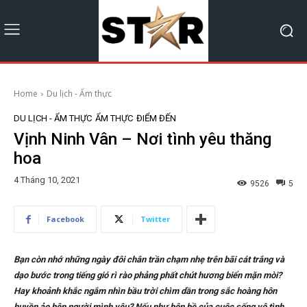
Home
Du lịch - Ẩm thực
DU LỊCH - ẨM THỰC
ẨM THỰC
ĐIỂM ĐẾN
Vịnh Ninh Vân – Nơi tình yêu thăng
hoa
4 Tháng 10, 2021
9526
5
Facebook
Twitter
Bạn còn nhớ những ngày đôi chân trần chạm nhẹ trên bãi cát trắng và
dạo bước trong tiếng gió rì rào phảng phất chút hương biển mặn mòi?
Hay khoảnh khắc ngắm nhìn bầu trời chìm dần trong sắc hoàng hôn
huyền ảo bên người mình yêu? Nếu như bộn bề của cuộc sống vô tình