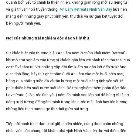
quanh bốn yếu tố chính là thiên nhiên, không gian rộng mở, sự riêng tư
và giá trị văn hoá truyền thống,
An Lâm Retreats Ninh Vân Bay
hứa hẹn
mang đến những giây phút bình yên, thư thái và sự gắn kết tuyệt đối
bên người mình yêu.
Nơi của những trải nghiệm độc đáo và lý thú
Sự khác biệt của thương hiệu An Lâm nằm ở chính khái niệm “retreat”-
khi mỗi trải nghiệm của từng vị khách gắn liền với hành trình thư thái của
cơ thể và tâm trí. Với những cặp đôi tìm kiếm sự gắn kết đến từ không
gian tĩnh lặng, hãy thử ghé thăm Suối An Lâm vào một buổi sớm mai,
băng qua những triền đá và tận hưởng một buổi sáng tịnh yên với 15
phút thiền bên suối nước mát lành. Để trải nghiệm thêm phần độc đáo,
Love Pond (Hồ nước tình yêu) nằm ẩn mình sau lớp núi đá hùng vĩ, là nơi
riêng tư lý tưởng để ngâm mình trong làn nước mát lành hay tận hưởng
những liệu trình massage thư thái giữa núi rừng.
Tiếp nối hành trình dạo chơi giữa thiên nhiên, cùng theo chân những
nhân viên của chúng tôi khám phá vịnh Ninh Vân nên thơ với điểm đến