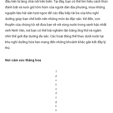
đầu tiên là làng chài nổi trên biển. Tại đây, bạn có thể tìm hiểu cách thức
đánh bắt và nuôi giữ tôm hùm của người dân địa phương, mua những
nguyên liệu hải sản tươi ngon để các đầu bếp tài ba của khu nghỉ
dưỡng giúp bạn chế biến nên những món ăn đặc sắc. Kế đến, con
thuyền của chúng tôi sẽ đưa bạn về với vùng nước trong xanh bậc nhất
vịnh Ninh Vân, nơi bạn có thể trải nghiệm lặn bằng ống thở và ngắm
nhìn thế giới đại dương đa sắc. Các hoạt động thể thao dưới nước tại
khu nghỉ dưỡng hứa hẹn mang đến những khoảnh khắc gắn kết đầy lý
thú.
Nơi cảm xúc thăng hoa
T
ậ
n
h
ư
ở
n
g
k
h