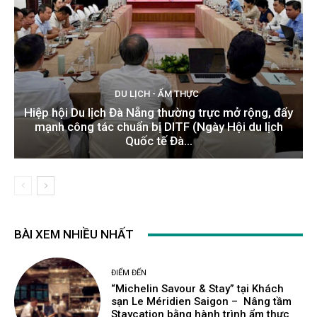
DU LỊCH - ẨM THỰC
Hiệp hội Du lịch Đà Nẵng thường trực mở rộng, đẩy
mạnh công tác chuẩn bị DITF (Ngày Hội du lịch
Quốc tế Đà...
BÀI XEM NHIỀU NHẤT
ĐIỂM ĐẾN
“Michelin Savour & Stay” tại Khách
sạn Le Méridien Saigon – Nâng tầm
Staycation bằng hành trình ẩm thực