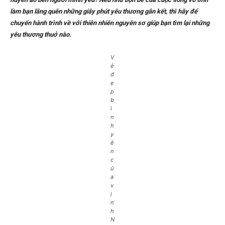
làm bạn lãng quên những giây phút yêu thương gắn kết, thì hãy để
chuyến hành trình về với thiên nhiên nguyên sơ giúp bạn tìm lại những
yêu thương thuở nào.
V
ẻ
đ
ẹ
p
b
ì
n
h
y
ê
n
c
ủ
a
v
ị
n
h
N