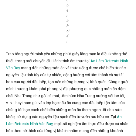
c
b
ê
n
b
ờ
bi
ể
n
Trao tặng người mình yêu những phút giây lãng mạn là điều không thể
thiếu trong mỗi chuyến đi. Hành trình ẩm thực tại
An Lâm Retreats Ninh
Vân Bay
mang đến những món ăn và thức uống được chế biến từ các
nguyên liệu tinh túy của tự nhiên, cộng hưởng với tâm thành và sự tài
hoa của người đầu bếp, tạo nên những hương vị khó quên. Cùng người
mình thương khám phá phong vị địa phương qua những món ăn đậm
chất Nha Trang như gỏi cá mai, tôm hùm Nha Trang nướng sốt bơ tỏi,
v…v… hay tham gia vào lớp học nấu ăn cùng các đầu bếp tận tâm của
chúng tôi học cách chế biến những món ăn thơm ngon tốt cho sức
khỏe, sử dụng các nguyên liệu sạch đến từ vườn rau hữu cơ. Tại
An
Lâm Retreats Ninh Vân Bay
, mọi trải nghiệm ẩm thực đều được cá nhân
hóa theo sở thích của từng vị khách nhằm mang đến những khoảnh