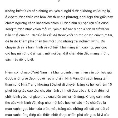
g
Không biết từ khi nào những chuyến đi nghỉ dưỡng không chỉ dừng lại
ở việc thưởng thức văn hóa, ẩm thực địa phương, nghỉ ngơi thư giãn hay
chiêm ngưỡng cảnh sắc thiên nhiên. Dường như sự bận rộn của cuộc
sống thường nhật khiến mỗi chuyến đi trở nên ý nghĩa hơn và trở về với
bản chất của nó–đi để gắn kết, để thoát khỏi những gò bó của thực tại,
để tự do khám phá chân trời mới cùng những trải nghiệm lý thú. Dù
chuyến đi ấy là hành trình về với biển khơi nắng ấm, cao nguyên lộng
gió hay núi rừng đại ngàn, mỗi nơi bạn đặt chân đến đều mang những
sắc màu riêng biệt.
Hiếm có nơi nào ở Việt Nam mà khung cảnh thiên nhiên vẫn còn lưu giữ
được những vẻ đẹp nguyên sơ như vịnh Ninh Vân. Chỉ cách trung tâm
thành phố Nha Trang khoảng 30 phút di chuyển bằng xe hơi và thêm 15
phút bằng tàu cao tốc, chuyến hành trình sẽ đưa các vị khách đến nơi
chốn bình yên, nơi giao thoa của biển trời và núi rừng. Khung cảnh nên
thơ của vịnh Ninh Vân đẹp như một bức họa với sắc màu chủ đạo là
màu xanh ngọc bích của biển, màu trắng của những bãi cát trải dài và
màu xanh trùng điệp của thiên nhiê, được chấm phá bằng sự kì vĩ của