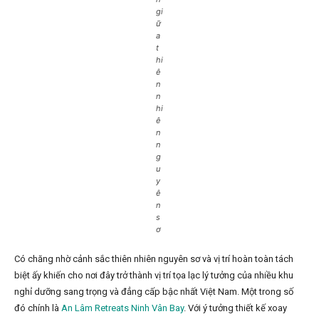
gi
ữ
a
t
hi
ê
n
n
hi
ê
n
n
g
u
y
ê
n
s
ơ
Có chăng nhờ cảnh sắc thiên nhiên nguyên sơ và vị trí hoàn toàn tách
biệt ấy khiến cho nơi đây trở thành vị trí tọa lạc lý tưởng của nhiều khu
nghỉ dưỡng sang trọng và đẳng cấp bậc nhất Việt Nam. Một trong số
đó chính là
An Lâm Retreats Ninh Vân Bay
. Với ý tưởng thiết kế xoay