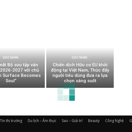
GÓC NHÌN
GÓC NHÌN
mắt Bộ sưu tập ván
Chiến dịch Hữu cơ EU khởi
t 2026-2027 với chủ
động tại Việt Nam, Thúc đẩy
n Surface Becomes
người tiêu dùng đưa ra lựa
Soul”
chọn sáng suốt
Tin thị trường
Du lịch – Ẩm thực
Sao – Giải trí
Beauty
Công Nghệ
G