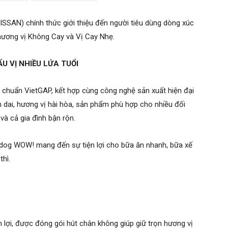
SSAN) chính thức giới thiệu đến người tiêu dùng dòng xúc
hương vị Không Cay và Vị Cay Nhẹ.
U VỊ NHIỀU LỨA TUỔI
 chuẩn VietGAP, kết hợp cùng công nghệ sản xuất hiện đại
òn dai, hương vị hài hòa, sản phẩm phù hợp cho nhiều đối
và cả gia đình bận rộn.
tdog WOW! mang đến sự tiện lợi cho bữa ăn nhanh, bữa xế
hì.
 lợi, được đóng gói hút chân không giúp giữ trọn hương vị