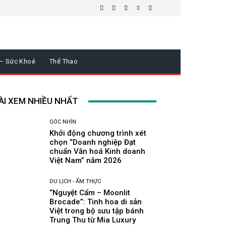
 – Sức Khoẻ
Thể Thao
ÀI XEM NHIỀU NHẤT
GÓC NHÌN
Khởi động chương trình xét
chọn “Doanh nghiệp Đạt
chuẩn Văn hoá Kinh doanh
Việt Nam” năm 2026
DU LỊCH - ẨM THỰC
“Nguyệt Cẩm – Moonlit
Brocade”: Tinh hoa di sản
Việt trong bộ sưu tập bánh
Trung Thu từ Mia Luxury