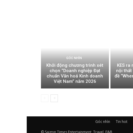
GÓC NHÌN
Khởi động chương trình xét
KES ra 
chọn “Doanh nghiệp Đạt
nội thấ
chuẩn Văn hoá Kinh doanh
đề “Whe
Việt Nam” năm 2026
Góc nhìn
Tin hot
© Saigon Times Entertainment, Travel, F&B