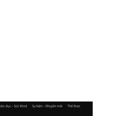
iáo dục – Sức khoẻ
Sự kiện – Khuyến mãi
Thể thao