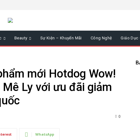
c
Beauty
Sự Kiện – Khuyến Mãi
Công Nghệ
Giáo Dục
B
 phẩm mới Hotdog Wow!
i Mê Ly với ưu đãi giảm
quốc
0
nterest
WhatsApp