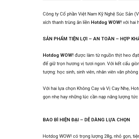
Công ty Cổ phần Việt Nam Kỹ Nghệ Súc Sản (VI
xích thanh trùng ăn liền
Hotdog WOW!
với hai 
SẢN PHẨM TIỆN LỢI – AN TOÀN – HỢP KHẨ
Hotdog WOW!
được làm từ nguồn thịt heo đạt
để giữ trọn hương vị tươi ngon. Với kết cấu gi
tượng: học sinh, sinh viên, nhân viên văn phòng 
Với hai lựa chọn Không Cay và Vị Cay Nhẹ, Ho
gọn nhẹ hay những lúc cần nạp năng lượng tức t
BAO BÌ HIỆN ĐẠI – DỄ DÀNG LỰA CHỌN
Hotdog WOW! có trọng lượng 28g, nhỏ gọn, tiện