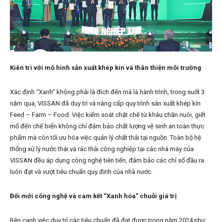
Kiên trì với mô hình sản xuất khép kín và thân thiện môi trường
Xác định “Xanh” không phải là đích đến mà là hành trình, trong suốt 3
năm qua, VISSAN đã duy trì và nâng cấp quy trình sản xuất khép kín
Feed – Farm – Food. Việc kiểm soát chặt chẽ từ khâu chăn nuôi, giết
mổ đến chế biến không chỉ đảm bảo chất lượng vệ sinh an toàn thực
phẩm mà còn tối ưu hóa việc quản lý chất thải tại nguồn. Toàn bộ hệ
thống xử lý nước thải và rác thải công nghiệp tại các nhà máy của
VISSAN đều áp dụng công nghệ tiên tiến, đảm bảo các chỉ số đầu ra
luôn đạt và vượt tiêu chuẩn quy định của nhà nước.
Đổi mới công nghệ và cam kết “Xanh hóa” chuỗi giá trị
Bên cạnh việc duy trì các tiêu chuẩn đã đạt được trong năm 2024 như