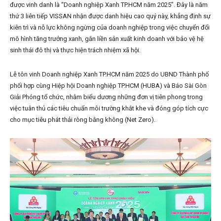
được vinh danh là “Doanh nghiệp Xanh TP.HCM năm 2025”. Đây là năm
thứ 3 liên tiếp VISSAN nhận được danh hiệu cao quý này, khẳng định sự
kiên trì và nỗ lực không ngừng của doanh nghiệp trong việc chuyển đổi
mô hình tăng trưởng xanh, gắn liền sản xuất kinh doanh với bảo vệ hệ
sinh thái đô thị và thực hiện trách nhiệm xã hội.
Lễ tôn vinh Doanh nghiệp Xanh TP.HCM năm 2025 do UBND Thành phố
phối hợp cùng Hiệp hội Doanh nghiệp TP.HCM (HUBA) và Báo Sài Gòn
Giải Phóng tổ chức, nhằm biểu dương những đơn vị tiên phong trong
việc tuân thủ các tiêu chuẩn môi trường khắt khe và đóng góp tích cực
cho mục tiêu phát thải ròng bằng không (Net Zero).