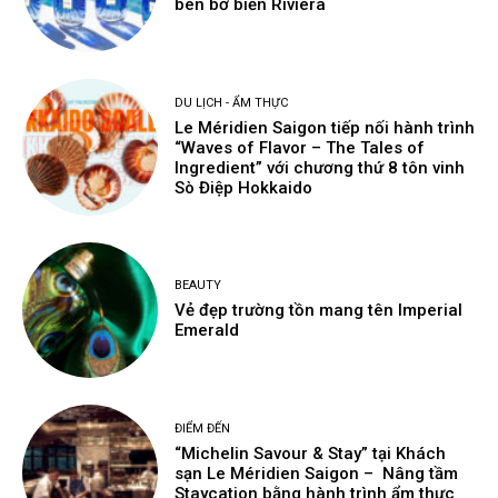
bên bờ biển Riviera
DU LỊCH - ẨM THỰC
Le Méridien Saigon tiếp nối hành trình
“Waves of Flavor – The Tales of
Ingredient” với chương thứ 8 tôn vinh
Sò Điệp Hokkaido
BEAUTY
Vẻ đẹp trường tồn mang tên Imperial
Emerald
ĐIỂM ĐẾN
“Michelin Savour & Stay” tại Khách
sạn Le Méridien Saigon – Nâng tầm
Staycation bằng hành trình ẩm thực