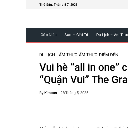
Thứ Sáu, Tháng 8 7, 2026
Góc Nhìn
Sao – Giải Trí
Du Lịch – Ẩm Thự
DU LỊCH - ẨM THỰC
ẨM THỰC
ĐIỂM ĐẾN
Vui hè “all in one” 
“Quận Vui” The Gr
By
Kimcan
28 Tháng 5, 2025
Facebook
Twitter
Pi