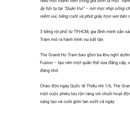
Nếu mỗi thành viên trong gia đình là một “hành t
ấy hội tụ tại “Quận Vui” – nơi mọi nhịp sống 
niềm vui, tiếng cười và phút giây trọn vẹn bên 
3 tiếng rời phố từ TP.HCM, gia đình mình sẵn s
Tràm mở ra hành trình vui bất tận.
The Grand Ho Tram bao gồm ba khu nghỉ dưỡng 5
Fusion – tạo nên một quần thể vừa đẳng cấp, vừ
đáng nhớ.
Chào đón ngày Quốc tế Thiếu nhi 1/6, The Gra
một cuộc phiêu lưu rộn ràng với chuỗi hoạt độ
sáng tạo và cười giòn tan suốt cả ngày.