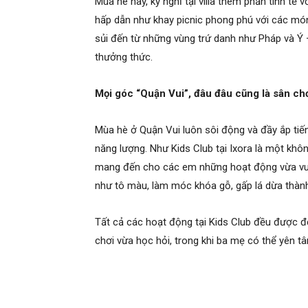
Mùa hè này, kỳ nghỉ tại villa thêm phần tinh tế v
hấp dẫn như khay picnic phong phú với các món
sủi đến từ những vùng trứ danh như Pháp và Ý 
thưởng thức.
Mọi góc “Quận Vui”, đâu đâu cũng là sân ch
Mùa hè ở Quận Vui luôn sôi động và đầy ắp tiế
năng lượng. Như Kids Club tại Ixora là một không
mang đến cho các em những hoạt động vừa vui 
như tô màu, làm móc khóa gỗ, gấp lá dừa thành
Tất cả các hoạt động tại Kids Club đều được đ
chơi vừa học hỏi, trong khi ba mẹ có thể yên t