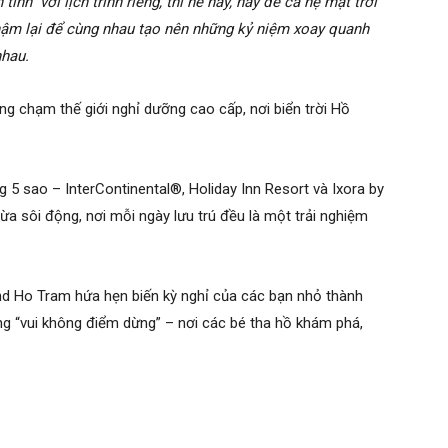
inh” với lịch trình riêng, thì hè này, hãy để cả hệ mặt trời
chậm lại để cùng nhau tạo nên những kỷ niệm xoay quanh
nhau.
àng chạm thế giới nghỉ dưỡng cao cấp, nơi biển trời Hồ
 sao – InterContinental®, Holiday Inn Resort và Ixora by
a sôi động, nơi mỗi ngày lưu trú đều là một trải nghiệm
nd Ho Tram hứa hẹn biến kỳ nghỉ của các bạn nhỏ thành
ng “vui không điểm dừng” – nơi các bé tha hồ khám phá,