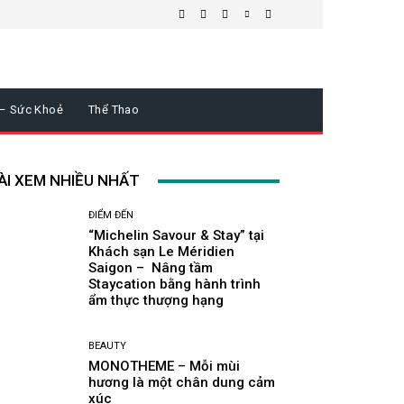
 – Sức Khoẻ
Thể Thao
ÀI XEM NHIỀU NHẤT
ĐIỂM ĐẾN
“Michelin Savour & Stay” tại
Khách sạn Le Méridien
Saigon – Nâng tầm
Staycation bằng hành trình
ẩm thực thượng hạng
BEAUTY
MONOTHEME – Mỗi mùi
hương là một chân dung cảm
xúc