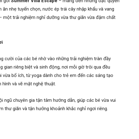
ới gói
Summer Villa Escape
– mang đến những đặc quyền
 ăn nhẹ tuyển chọn, nước ép trái cây nhập khẩu và vang
– một trải nghiệm nghỉ dưỡng vừa thư giãn vừa đậm chất
ơi
ng cười của các bé nhờ vào những trải nghiệm tràn đầy
 gian riêng biệt và sinh động, nơi mỗi giờ trôi qua đều
vừa bổ ích, từ yoga dành cho trẻ em đến các sáng tạo
 hình và vẽ mặt nghệ thuật.
ội ngũ chuyên gia tận tâm hướng dẫn, giúp các bé vừa vui
âm thư giãn và tận hưởng khoảnh khắc nghỉ ngơi riêng.