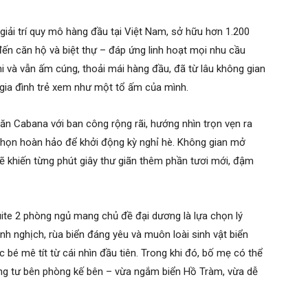
iải trí quy mô hàng đầu tại Việt Nam, sở hữu hơn 1.200
ến căn hộ và biệt thự – đáp ứng linh hoạt mọi nhu cầu
hi và vẫn ấm cúng, thoải mái hàng đầu, đã từ lâu không gian
gia đình trẻ xem như một tổ ấm của mình.
ăn Cabana với ban công rộng rãi, hướng nhìn trọn vẹn ra
 chọn hoàn hảo để khởi động kỳ nghỉ hè. Không gian mở
sẽ khiến từng phút giây thư giãn thêm phần tươi mới, đậm
uite 2 phòng ngủ mang chủ đề đại dương là lựa chọn lý
nh nghịch, rùa biển đáng yêu và muôn loài sinh vật biển
 bé mê tít từ cái nhìn đầu tiên. Trong khi đó, bố mẹ có thể
êng tư bên phòng kế bên – vừa ngắm biển Hồ Tràm, vừa dễ