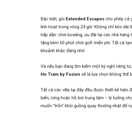
Đặc biệt, gói
Extended Escapes
cho phép cả gi
linh hoạt trong vòng 24 giờ. Không chỉ kéo dài t
hấp dẫn: chơi bowling, ưu đãi tại các nhà hàng
tặng kèm 60 phút chơi golf miễn phí. Tất cả tạ
khoảnh khắc đáng nhớ.
Và nếu bạn đang tìm kiếm một kỳ nghỉ riêng tư, 
Ho Tram by Fusion
sẽ là lựa chọn không thể 
Tất cả các villa tại đây đều được thiết kế hiện 
biển, rừng hoặc hồ bơi trung tâm – lý tưởng ch
muốn “trốn” khỏi guồng quay thường nhật để nạ