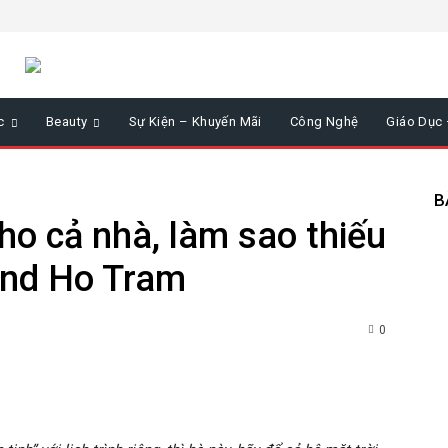
c
Beauty
Sự Kiện – Khuyến Mãi
Công Nghệ
Giáo Dục
B
cho cả nhà, làm sao thiếu
and Ho Tram
0
nterest
WhatsApp