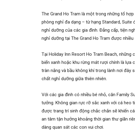
The Grand Ho Tram là một trong những tổ hợp g
phòng nghỉ đa dạng – từ hạng Standard, Suite đ
nghỉ dưỡng của các gia đình. Đẳng cấp, tiện ng
nghỉ dưỡng tại The Grand Ho Tram được nhiều 
Tại Holiday Inn Resort Ho Tram Beach, những c
biển xanh hoặc khu rừng mát rượi chính là lựa
tràn nắng và bầu không khí trong lành nơi đây 
chất nghỉ dưỡng giữa thiên nhiên.
Với các gia đình có nhiều bé nhỏ, căn Family S
tưởng. Không gian rực rỡ sắc xanh với cá heo ti
được trang trí sinh động chắc chắn sẽ khiến các
an tâm tận hưởng khoảng thời gian thư giãn ri
dàng quan sát các con vui chơi.