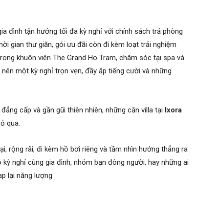
a đình tận hưởng tối đa kỳ nghỉ với chính sách trả phòng
hời gian thư giãn, gói ưu đãi còn đi kèm loạt trải nghiệm
 trong khuôn viên The Grand Ho Tram, chăm sóc tại spa và
o nên một kỳ nghỉ trọn vẹn, đầy ắp tiếng cười và những
đẳng cấp và gần gũi thiên nhiên, những căn villa tại
Ixora
bỏ qua.
đại, rộng rãi, đi kèm hồ bơi riêng và tầm nhìn hướng thẳng ra
o kỳ nghỉ cùng gia đình, nhóm bạn đông người, hay những ai
p lại năng lượng.