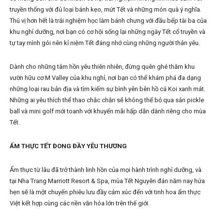
truyền thống với đủ loại bánh kẹo, mứt Tết và những món quà ý nghĩa.
Thú vị hơn hết là trải nghiệm học làm bánh chưng với đầu bếp tài ba của
khu nghỉ dưỡng, nơi bạn có cơ hội sống lại những ngày Tết cổ truyền và
tự tay mình gói nên kỉ niệm Tết đáng nhớ cùng những người thân yêu.
Dành cho những tâm hồn yêu thiên nhiên, đừng quên ghé thăm khu
vườn hữu cơ M Valley của khu nghỉ, nơi bạn có thể khám phá đa dạng
những loại rau bản địa và tìm kiếm sự bình yên bên hồ cá Koi xanh mát.
Những ai yêu thích thể thao chắc chắn sẽ không thể bỏ qua sân pickle
ball và mini golf mới toanh với khuyến mãi hấp dẫn dành riêng cho mùa
Tết.
ẨM THỰC TẾT ĐONG ĐẦY YÊU THƯƠNG
Ẩm thực từ lâu đã trở thành linh hồn của mọi hành trình nghỉ dưỡng, và
tại Nha Trang Marriott Resort & Spa, mùa Tết Nguyên đán năm nay hứa
hẹn sẽ là một chuyến phiêu lưu đầy cảm xúc đến với tinh hoa ẩm thực
Việt kết hợp cùng các nền văn hóa lớn trên thế giới.