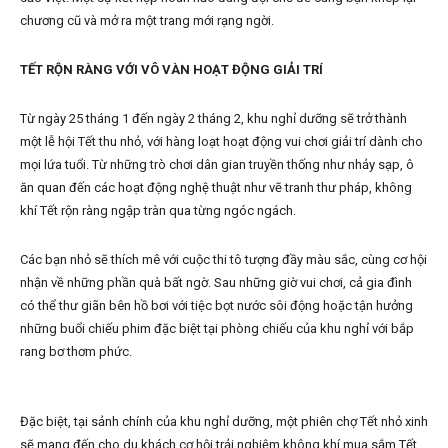
chương cũ và mở ra một trang mới rạng ngời.
TẾT RỘN RÀNG VỚI VÔ VÀN HOẠT ĐỘNG GIẢI TRÍ
Từ ngày 25 tháng 1 đến ngày 2 tháng 2, khu nghỉ dưỡng sẽ trở thành
một lễ hội Tết thu nhỏ, với hàng loạt hoạt động vui chơi giải trí dành cho
mọi lứa tuổi. Từ những trò chơi dân gian truyền thống như nhảy sạp, ô
ăn quan đến các hoạt động nghệ thuật như vẽ tranh thư pháp, không
khí Tết rộn ràng ngập tràn qua từng ngóc ngách.
Các bạn nhỏ sẽ thích mê với cuộc thi tô tượng đầy màu sắc, cùng cơ hội
nhận về những phần quà bất ngờ. Sau những giờ vui chơi, cả gia đình
có thể thư giãn bên hồ bơi với tiệc bọt nước sôi động hoặc tận hưởng
những buổi chiếu phim đặc biệt tại phòng chiếu của khu nghỉ với bắp
rang bơ thơm phức.
Đặc biệt, tại sảnh chính của khu nghỉ dưỡng, một phiên chợ Tết nhỏ xinh
sẽ mang đến cho du khách cơ hội trải nghiệm không khí mua sắm Tết