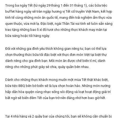
Trong ba ngày Tết (từ ngày 29 tháng 1 đến 31 tháng 1), các bữa tiệc
buffet hàng ngày sẽ tràn ngập hương vị Tết cổ truyền Việt Nam, kết hợp
tinh tế cùng những món ăn quốc tế, mang đến trải nghiệm ẩm thực vừa
quen thuộc, vừa mới lạ. Đặc biệt, ngài Thần Tài vui tính sẽ luôn sẵn sàng
trao tặng những bao lì xì đỏ tươi cho những thực khách may mắn tại
bữa sáng hoặc tối hàng ngày.
Đối với những gia đình yêu thích không gian riêng tư, bạn có thể lựa
chọn thưởng thức bữa tối đặc biệt với thực đơn món Việt tại biệt thự
dành riêng cho gia đình bạn. Mỗi món ăn được chế biến tỉ mỉ, dành
riêng cho những phút giây sẻ chia, quây quần bên nhau.
Dành cho những thực khách mong muốn một mùa Tết thật khác biệt,
bữa tiệc BBQ bên bờ biển sẽ là lựa chọn hoàn hảo. Những món nướng
hấp dẫn hòa quyện cùng nhạc sống sôi động và loạt hoạt động giải trí
bất ngờ sẽ biến đêm Tết của bạn trở nên đáng nhớ hơn bao giờ hết.
Tại 4 nhà hàng và 2 quầy bar của chúng tôi, bạn sẽ không cần chuẩn bị