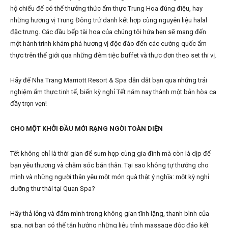
hộ chiếu để có thể thưởng thức ẩm thực Trung Hoa đúng điệu, hay
những hương vị Trung Đông trứ danh kết hợp cùng nguyên liệu halal
đặc trưng. Các đầu bếp tài hoa của chúng tôi hứa hẹn sẽ mang đến
một hành trình khám phá hương vị độc đáo đến các cường quốc ẩm
thực trên thế giới qua những đêm tiệc buffet và thực đơn theo set thi vị.
Hãy để Nha Trang Marriott Resort & Spa dẫn dắt bạn qua những trải
nghiệm ẩm thực tinh tế, biến kỳ nghỉ Tết năm nay thành một bản hòa ca
đầy trọn vẹn!
CHO MỘT KHỞI ĐẦU MỚI RẠNG NGỜI TOÀN DIỆN
Tết không chỉ là thời gian để sum họp cùng gia đình mà còn là dịp để
bạn yêu thương và chăm sóc bản thân. Tại sao không tự thưởng cho
mình và những người thân yêu một món quà thật ý nghĩa: một kỳ nghỉ
dưỡng thư thái tại Quan Spa?
Hãy thả lỏng và đắm mình trong không gian tĩnh lặng, thanh bình của
spa, nơi bạn có thể tận hưởng những liệu trình massage độc đáo kết