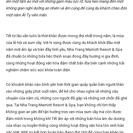
lên một tấm áo mới với những gam màu rực rỡ, hứa hẹn mang đến một
không gian nghỉ dưỡng an nhiên và ấm cúng để cùng du khách chào đón
một năm Ất Tỵ viên mãn.
Tết từ lâu vẫn luôn là thời khắc được mong đợi nhất trong năm, là mùa
của lễ hội và sum vầy. Với hi vọng được cùng du khách khởi đầu một
năm mới ấm áp và tràn đầy tình yêu, Nha Trang Marriott Resort & Spa
đã chuẩn bị những bữa tiệc thịnh soạn đong đầy hương vị gia đình,
cùng những hoạt động văn hóa đậm chất bản địa bên cạnh những trải
nghiệm chăm sóc sức khỏe toàn diện.
Có khoảnh khắc nào bình yên hơn thời gian quây quần bên người thân
vào những giây phút cuối năm, để kể cho nhau nghe về những câu
chuyện của năm cũ, những con người đã gặp và những nơi chốn đã ghé
qua. Tại Nha Trang Marriott Resort & Spa, bạn không chỉ tìm thấy
không gian an yên để tận hưởng trọn vẹn mùa sum vầy mà còn được
đắm mình trong không khí Tết ấm áp với những bản hòa âm du dương
của nhạc cụ truyền thống cùng những hoạt động văn hóa tôn vinh bản
sắc Việt. Một sự kết hợp hoàn hảo đang đợi chờ để cùng bạn khép lại