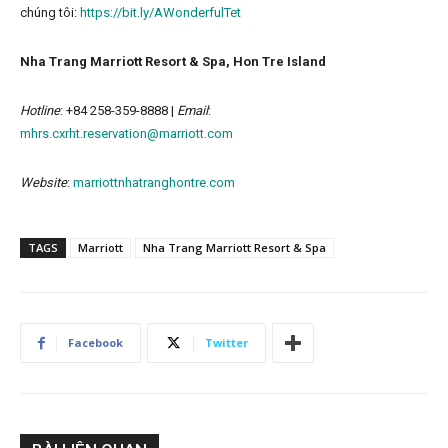
chúng tôi:
https://bit.ly/AWonderfulTet
Nha Trang Marriott Resort & Spa, Hon Tre Island
Hotline
: +84 258-359-8888 |
Email
:
mhrs.cxrht.reservation@marriott.com
Website
:
marriottnhatranghontre.com
TAGS
Marriott
Nha Trang Marriott Resort & Spa
Facebook
Twitter