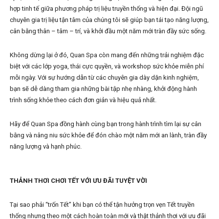
hợp tinh tế giữa phương pháp trị liệu truyền thống và hiện đại. Đội ngũ
chuyên gia trị liệu tận tâm của chúng tôi sẽ giúp bạn tái tạo năng lượng,
cân bằng thân – tâm – trí, và khởi đầu một năm mới tràn đầy sức sống.
Không dừng lại ở đó, Quan Spa còn mang đến những trải nghiệm đặc
biệt với các lớp yoga, thái cực quyền, và workshop sức khỏe miễn phí
mỗi ngày. Với sự hướng dẫn từ các chuyên gia dày dặn kinh nghiệm,
bạn sẽ dễ dàng tham gia những bài tập nhẹ nhàng, khởi động hành
trình sống khỏe theo cách đơn giản và hiệu quả nhất.
Hãy để Quan Spa đồng hành cùng bạn trong hành trình tìm lại sự cân
bằng và nâng niu sức khỏe để đón chào một năm mới an lành, tràn đầy
năng lượng và hạnh phúc.
THẢNH THƠI CHƠI TẾT VỚI ƯU ĐÃI TUYỆT VỜI
Tại sao phải “trốn Tết” khi bạn có thể tận hưởng trọn vẹn Tết truyền
thống nhưng theo một cách hoàn toàn mới và thật thảnh thơi với ưu đãi