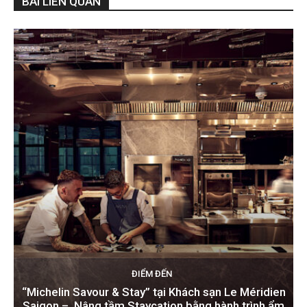
BÀI LIÊN QUAN
ĐIỂM ĐẾN
“Michelin Savour & Stay” tại Khách sạn Le Méridien
Saigon – Nâng tầm Staycation bằng hành trình ẩm