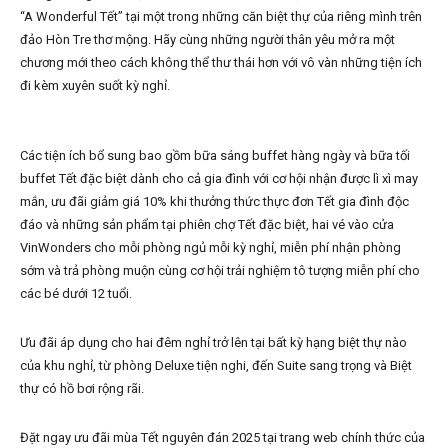
“A Wonderful Tết” tại một trong những căn biệt thự của riêng mình trên
đảo Hòn Tre thơ mộng. Hãy cùng những người thân yêu mở ra một
chương mới theo cách không thể thư thái hơn với vô vàn những tiện ích
đi kèm xuyên suốt kỳ nghỉ.
Các tiện ích bổ sung bao gồm bữa sáng buffet hàng ngày và bữa tối
buffet Tết đặc biệt dành cho cả gia đình với cơ hội nhận được lì xì may
mắn, ưu đãi giảm giá 10% khi thưởng thức thực đơn Tết gia đình độc
đáo và những sản phẩm tại phiên chợ Tết đặc biệt, hai vé vào cửa
VinWonders cho mỗi phòng ngủ mỗi kỳ nghỉ, miễn phí nhận phòng
sớm và trả phòng muộn cùng cơ hội trải nghiệm tô tượng miễn phí cho
các bé dưới 12 tuổi.
Ưu đãi áp dụng cho hai đêm nghỉ trở lên tại bất kỳ hạng biệt thự nào
của khu nghỉ, từ phòng Deluxe tiện nghi, đến Suite sang trọng và Biệt
thự có hồ bơi rộng rãi.
Đặt ngay ưu đãi mùa Tết nguyên đán 2025 tại trang web chính thức của