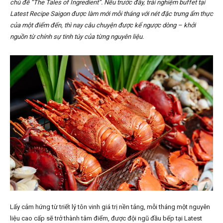
chủ đề “The Tales of Ingredient”. Nếu trước đây, trải nghiệm buffet tại
Latest Recipe Saigon được làm mới mỗi tháng với nét đặc trưng ẩm thực
của một điểm đến, thì nay câu chuyện được kể ngược dòng – khởi
nguồn từ chính sự tinh túy của từng nguyên liệu.
Lấy cảm hứng từ triết lý tôn vinh giá trị nền tảng, mỗi tháng một nguyên
liệu cao cấp sẽ trở thành tâm điểm, được đội ngũ đầu bếp tại Latest