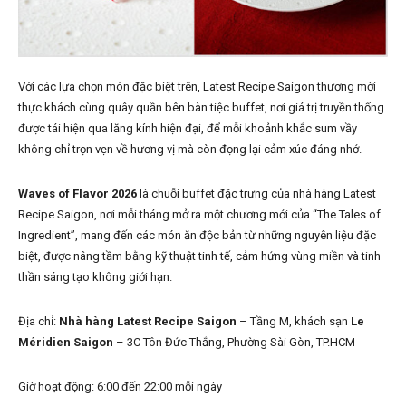
Với các lựa chọn món đặc biệt trên, Latest Recipe Saigon thương mời
thực khách cùng quây quần bên bàn tiệc buffet, nơi giá trị truyền thống
được tái hiện qua lăng kính hiện đại, để mỗi khoảnh khắc sum vầy
không chỉ trọn vẹn về hương vị mà còn đọng lại cảm xúc đáng nhớ.
Waves of Flavor 2026
là chuỗi buffet đặc trưng của nhà hàng Latest
Recipe Saigon, nơi mỗi tháng mở ra một chương mới của “The Tales of
Ingredient”, mang đến các món ăn độc bản từ những nguyên liệu đặc
biệt, được nâng tầm bằng kỹ thuật tinh tế, cảm hứng vùng miền và tinh
thần sáng tạo không giới hạn.
Địa chỉ:
Nhà hàng Latest Recipe Saigon
– Tầng M, khách sạn
Le
Méridien Saigon
– 3C Tôn Đức Thắng, Phường Sài Gòn, TP.HCM
Giờ hoạt động: 6:00 đến 22:00 mỗi ngày