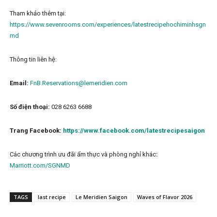
Tham khảo thêm tại:
https://www.sevenrooms.com/experiences/latestrecipehochiminhsgn
md
Thông tin liên hệ:
Email:
FnB.Reservations@lemeridien.com
Số điện thoại:
028 6263 6688
Trang Facebook:
https://www.facebook.com/latestrecipesaigon
Các chương trình ưu đãi ẩm thực và phòng nghỉ khác
:
Marriott.com/SGNMD
TAGS
last recipe
Le Meridien Saigon
Waves of Flavor 2026