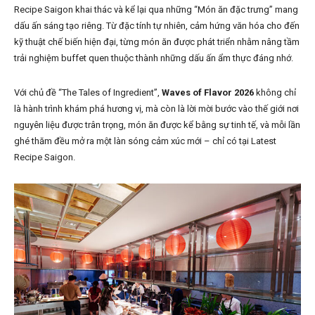
Recipe Saigon khai thác và kể lại qua những “Món ăn đặc trưng” mang
dấu ấn sáng tạo riêng. Từ đặc tính tự nhiên, cảm hứng văn hóa cho đến
kỹ thuật chế biến hiện đại, từng món ăn được phát triển nhằm nâng tầm
trải nghiệm buffet quen thuộc thành những dấu ấn ẩm thực đáng nhớ.
Với chủ đề “The Tales of Ingredient”,
Waves of Flavor 2026
không chỉ
là hành trình khám phá hương vị, mà còn là lời mời bước vào thế giới nơi
nguyên liệu được trân trọng, món ăn được kể bằng sự tinh tế, và mỗi lần
ghé thăm đều mở ra một làn sóng cảm xúc mới – chỉ có tại Latest
Recipe Saigon.