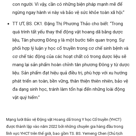
con người. Vì vậy, cần có những biện pháp mạnh mẽ để
ngừng ngay hành vi này và bảo vệ sức khỏe toàn xã hội.”
TT ƯT, BS. CK1. Đặng Thị Phương Thảo cho biết: “Trong
quá trình tất yếu thay thế động vật hoang dã bằng dược
liệu, Tân phương Đông y là một bước tiến quan trọng. Sự
phối hợp lý luận y học cổ truyền trong cơ chế sinh bệnh và
cơ chế tác động của các hoạt chất có trong dược liệu sẽ
mang lại sản phẩm hoàn chỉnh tân phương Đông y từ dược
liệu. Sản phẩm đạt hiệu quả điều trị, phù hợp với xu hướng
phát triển an toàn, bền vững, thân thiện thiên nhiên, bảo vệ
đa dạng sinh học, tránh làm tổn hại đến những loài động
vật quý hiếm.”
Mạng lưới Bảo vệ Động vật Hoang dã trong Y học Cổ truyền (YHCT)
được thành lập vào năm 2022 bởi những chuyên gia hàng đầu trong
lĩnh vực YHCT trên thế giới, bao gồm TS. BS. Yemeng Chen (Chủ tịch