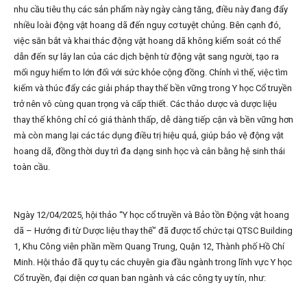
nhu cầu tiêu thụ các sản phẩm này ngày càng tăng, điều này đang đẩy
nhiều loài động vật hoang dã đến nguy cơ tuyệt chủng. Bên cạnh đó,
việc săn bắt và khai thác động vật hoang dã không kiểm soát có thể
dẫn đến sự lây lan của các dịch bệnh từ động vật sang người, tạo ra
mối nguy hiểm to lớn đối với sức khỏe cộng đồng. Chính vì thế, việc tìm
kiếm và thúc đẩy các giải pháp thay thế bền vững trong Y học Cổ truyền
trở nên vô cùng quan trọng và cấp thiết. Các thảo dược và dược liệu
thay thế không chỉ có giá thành thấp, dễ dàng tiếp cận và bền vững hơn
mà còn mang lại các tác dụng điều trị hiệu quả, giúp bảo vệ động vật
hoang dã, đồng thời duy trì đa dạng sinh học và cân bằng hệ sinh thái
toàn cầu.
Ngày 12/04/2025, hội thảo “Y học cổ truyền và Bảo tồn Động vật hoang
dã – Hướng đi từ Dược liệu thay thế” đã được tổ chức tại QTSC Building
1, Khu Công viên phần mềm Quang Trung, Quận 12, Thành phố Hồ Chí
Minh. Hội thảo đã quy tụ các chuyên gia đầu ngành trong lĩnh vực Y học
Cổ truyền, đại diện cơ quan ban ngành và các công ty uy tín, như: