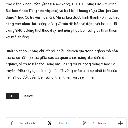
Cao đẳng Y học Cổ truyền tại New York), GS. TS. Lixing Lao (Chủ tịch
Đại học Y học Tổng hợp Virginia) và bà Lixin Huang (Cựu Chủ tịch Cao
đẳng Y học Cổ truyền Hoa Kỳ). Mạng lưới được hình thành với mục tiêu
nâng cao nhận thức cộng đồng về vấn đề bảo vệ động vật hoang dã
trong YHCT, đồng thời thúc đẩy một nền y học bền vững và thân thiện
với môi trường.
Buổi hội thảo không chỉ kết nối nhiều chuyên gia trong ngành mà còn
tạo ra cơ hội hợp tác giữa các cơ quan chức năng, đại diện doanh
nghiệp, tổ chức bảo tồn Động vật Hoang dã và cộng đồng Y học Cổ
truyền. Điều này tạo nên một tiền đề vững chắc cho sự phát triển của
nền Y học Cổ truyền bền vững, thân thiện với thiên nhiên.
TAGS
Choice
Facebook
Twitter
Pinterest