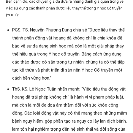
Bên cạnh đó, các chuyên gia đã đưa ra những đánh giá quan trọng về
việc sử dụng các thành phần dược liệu thay thế trong Y học Cổ truyền
(YHCT):
PGS. TS. Nguyễn Phương Dung chia sẻ “Dược liệu thay thế
thành phần động vật hoang dã không chỉ là chìa khóa để
bảo vệ sự đa dạng sinh học mà còn là một giải pháp thay
thế hiệu quả trong Y học cổ truyền. Bằng cách ứng dụng
các thảo dược có sẵn trong tự nhiên, chúng ta có thể tiếp
tục kế thừa và phát triển di sản nền Y học Cổ truyền một
cách bền vững hơn.”
ThS. KS. Lê Ngọc Tuấn nhấn mạnh: “Việc tiêu thụ động vật
hoang dã trái phép không chỉ là hành vi vi phạm pháp luật,
mà còn là mối đe dọa âm thầm đối với sức khỏe cộng
đồng. Các loài động vật này có thể mang theo những mầm
bệnh nguy hiểm, góp phần tạo ra nguy cơ lây lan dịch bệnh,
làm tổn hại nghiêm trọng đến hệ sinh thái và đời sống của