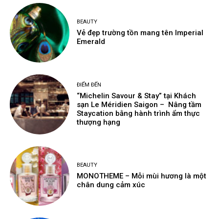
BEAUTY
Vẻ đẹp trường tồn mang tên Imperial
Emerald
ĐIỂM ĐẾN
“Michelin Savour & Stay” tại Khách
sạn Le Méridien Saigon – Nâng tầm
Staycation bằng hành trình ẩm thực
thượng hạng
BEAUTY
MONOTHEME – Mỗi mùi hương là một
chân dung cảm xúc