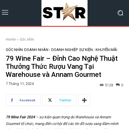
Home
Góc nhìn
GÓC NHÌN
DOANH NHÂN - DOANH NGHIỆP
SỰ KIỆN - KHUYẾN MÃI
79 Wine Fair – Đỉnh Cao Nghệ Thuật
Thưởng Thức Rượu Vang Tại
Warehouse và Annam Gourmet
7 Tháng 11, 2024
5128
0
Facebook
Twitter
79 Wine Fair 2024
– sự kiện quan trọng do Warehouse và Annam
Gourmet tổ chức, mang đến cơ hội để các tín đồ rượu vang đắm mình