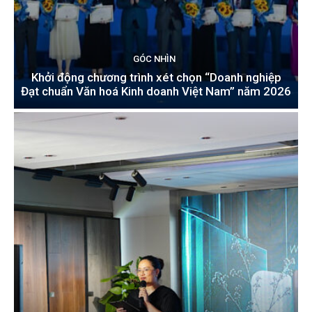
GÓC NHÌN
Khởi động chương trình xét chọn “Doanh nghiệp
Đạt chuẩn Văn hoá Kinh doanh Việt Nam” năm 2026