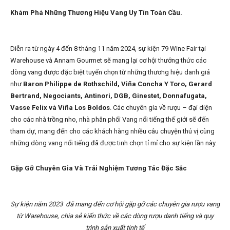
Khám Phá Những Thương Hiệu Vang Uy Tín Toàn Cầu.
Diễn ra từ ngày 4 đến 8 tháng 11 năm 2024, sự kiện 79 Wine Fair tại
Warehouse và Annam Gourmet sẽ mang lại cơ hội thưởng thức các
dòng vang được đặc biệt tuyển chọn từ những thương hiệu danh giá
như
Baron Philippe de Rothschild, Viña Concha Y Toro, Gerard
Bertrand, Negociants, Antinori, DGB, Ginestet, Donnafugata,
Vasse Felix và Viña Los Boldos
. Các chuyên gia về rượu – đại diện
cho các nhà trồng nho, nhà phân phối Vang nổi tiếng thế giới sẽ đến
tham dự, mang đến cho các khách hàng nhiều câu chuyện thú vị cùng
những dòng vang nổi tiếng đã được tinh chọn tỉ mỉ cho sự kiện lần này.
Gặp Gỡ Chuyên Gia Và Trải Nghiệm Tương Tác Đặc Sắc
Sự kiện năm 2023 đã mang đến cơ hội gặp gỡ các chuyên gia rượu vang
từ Warehouse, chia sẻ kiến thức về các dòng rượu danh tiếng và quy
trình sản xuất tinh tế