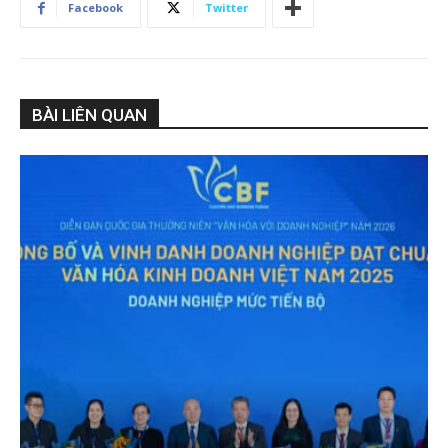
Facebook
Twitter
BÀI LIÊN QUAN