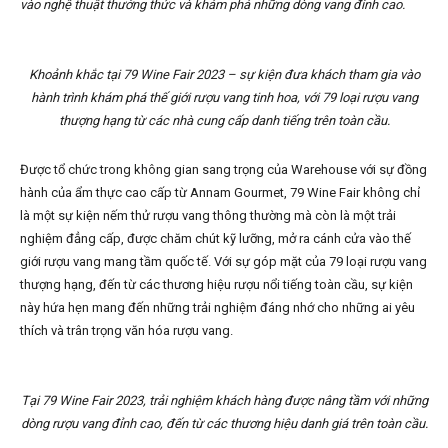
vào nghệ thuật thưởng thức và khám phá những dòng vang đỉnh cao.
Khoảnh khắc tại 79 Wine Fair 2023 – sự kiện đưa khách tham gia vào
hành trình khám phá thế giới rượu vang tinh hoa, với 79 loại rượu vang
thượng hạng từ các nhà cung cấp danh tiếng trên toàn cầu.
Được tổ chức trong không gian sang trọng của Warehouse với sự đồng
hành của ẩm thực cao cấp từ Annam Gourmet, 79 Wine Fair không chỉ
là một sự kiện nếm thử rượu vang thông thường mà còn là một trải
nghiệm đẳng cấp, được chăm chút kỹ lưỡng, mở ra cánh cửa vào thế
giới rượu vang mang tầm quốc tế. Với sự góp mặt của 79 loại rượu vang
thượng hạng, đến từ các thương hiệu rượu nổi tiếng toàn cầu, sự kiện
này hứa hẹn mang đến những trải nghiệm đáng nhớ cho những ai yêu
thích và trân trọng văn hóa rượu vang.
Tại 79 Wine Fair 2023, trải nghiệm khách hàng được nâng tầm với những
dòng rượu vang đỉnh cao, đến từ các thương hiệu danh giá trên toàn cầu.