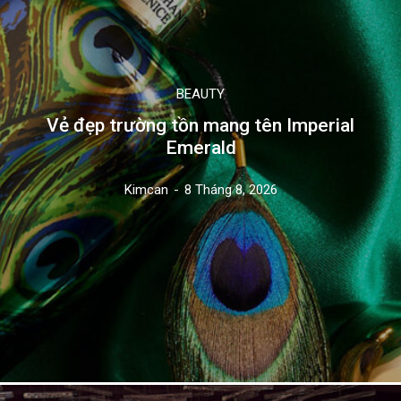
BEAUTY
Vẻ đẹp trường tồn mang tên Imperial
Emerald
Kimcan
-
8 Tháng 8, 2026