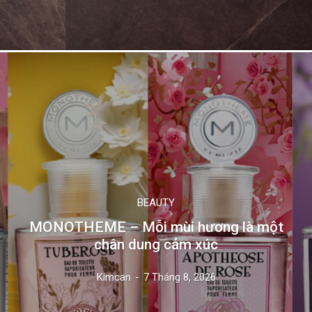
BEAUTY
MONOTHEME – Mỗi mùi hương là một
chân dung cảm xúc
Kimcan
-
7 Tháng 8, 2026