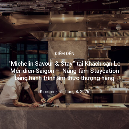
ĐIỂM ĐẾN
“Michelin Savour & Stay” tại Khách sạn Le
Méridien Saigon – Nâng tầm Staycation
bằng hành trình ẩm thực thượng hạng
Kimcan
-
7 Tháng 8, 2026