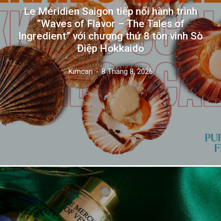
Le Méridien Saigon tiếp nối hành trình
“Waves of Flavor – The Tales of
Ingredient” với chương thứ 8 tôn vinh Sò
Điệp Hokkaido
Kimcan
-
8 Tháng 8, 2026