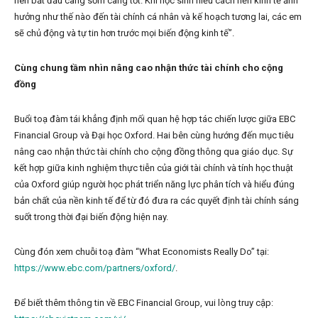
nên bắt đầu càng sớm càng tốt. Khi học sinh hiểu cách nền kinh tế ảnh
hưởng như thế nào đến tài chính cá nhân và kế hoạch tương lai, các em
sẽ chủ động và tự tin hơn trước mọi biến động kinh tế”.
Cùng chung tầm nhìn nâng cao nhận thức tài chính cho cộng
đồng
Buổi toạ đàm tái khẳng định mối quan hệ hợp tác chiến lược giữa EBC
Financial Group và Đại học Oxford. Hai bên cùng hướng đến mục tiêu
nâng cao nhận thức tài chính cho cộng đồng thông qua giáo dục. Sự
kết hợp giữa kinh nghiệm thực tiễn của giới tài chính và tính học thuật
của Oxford giúp người học phát triển năng lực phân tích và hiểu đúng
bản chất của nền kinh tế để từ đó đưa ra các quyết định tài chính sáng
suốt trong thời đại biến động hiện nay.
Cùng đón xem chuỗi toạ đàm “What Economists Really Do” tại:
https://www.ebc.com/partners/oxford/
.
Để biết thêm thông tin về EBC Financial Group, vui lòng truy cập: