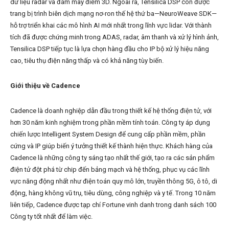
dữ liệu radar và đám mây điểm 3D. Ngoài ra, Tensilica DSP còn được
trang bị trình biên dịch mạng nơ-ron thế hệ thứ ba—NeuroWeave SDK—
hỗ trợ triển khai các mô hình AI mới nhất trong lĩnh vực lidar. Với thành
tích đã được chứng minh trong ADAS, radar, âm thanh và xử lý hình ảnh,
Tensilica DSP tiếp tục là lựa chọn hàng đầu cho IP bộ xử lý hiệu năng
cao, tiêu thụ điện năng thấp và có khả năng tùy biến.
Giới thiệu về Cadence
Cadence là doanh nghiệp dẫn đầu trong thiết kế hệ thống điện tử, với
hơn 30 năm kinh nghiệm trong phần mềm tính toán. Công ty áp dụng
chiến lược Intelligent System Design để cung cấp phần mềm, phần
cứng và IP giúp biến ý tưởng thiết kế thành hiện thực. Khách hàng của
Cadence là những công ty sáng tạo nhất thế giới, tạo ra các sản phẩm
điện tử đột phá từ chip đến bảng mạch và hệ thống, phục vụ các lĩnh
vực năng động nhất như điện toán quy mô lớn, truyền thông 5G, ô tô, di
động, hàng không vũ trụ, tiêu dùng, công nghiệp và y tế. Trong 10 năm
liên tiếp, Cadence được tạp chí Fortune vinh danh trong danh sách 100
Công ty tốt nhất để làm việc.