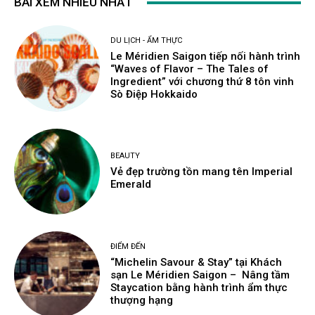
BÀI XEM NHIỀU NHẤT
DU LỊCH - ẨM THỰC
Le Méridien Saigon tiếp nối hành trình
“Waves of Flavor – The Tales of
Ingredient” với chương thứ 8 tôn vinh
Sò Điệp Hokkaido
BEAUTY
Vẻ đẹp trường tồn mang tên Imperial
Emerald
ĐIỂM ĐẾN
“Michelin Savour & Stay” tại Khách
sạn Le Méridien Saigon – Nâng tầm
Staycation bằng hành trình ẩm thực
thượng hạng