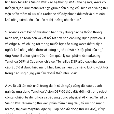
tích hợp Tensilica Vision DSP vào hệ thống LiDAR thế hệ mới, Aeva có
thể tận dụng sức mạnh kết hợp giữa phần cứng cấu hình cao và bộ thư
viện phần mềm tối ưu của Cadence để đẩy nhanh đổi mới và đưa các
khả năng cảm biến tiên tiến ra thị trường nhanh hơn.”
“Cadence cam kết hỗ trợ khách hàng xây dựng các hệ thống thông
minh hơn, an toàn hơn và kết nối tốt hơn cho các ứng dụng physical AI
và edge AI, và chúng tôi mong muốn hợp tác cùng Aeva để tái định
nghĩa khả năng nhận thức với công nghệ LiDAR 4D đột phá của họ,”
ông Amol Borkar, giám đốc nhóm quản lý sản phẩm và marketing
Tensilica DSP tại Cadence, chia sẻ. “Tensilica DSP giúp các nhà cung
cấp SoC đạt được hiệu năng khác biệt và hiệu quả năng lượng vượt trội
trong các ứng dụng yêu cầu độ trễ thấp như lidar.”
Aeva là cái tên mới nhất trong danh sách ngày càng dài các doanh
nghiệp ứng dụng Tensilica Vision DSP để thúc đẩy đổi mới trong robot
công nghiệp, tự động hóa và các ứng dụng physical AI khác. Tensilica
Vision DSP đi kèm bộ thư viện phần mềm hàng đầu, tối ưu cho mạng
nơ-ron, thị giác máy tính, định vị – lập bản đồ đồng thời (SLAM), xử lý