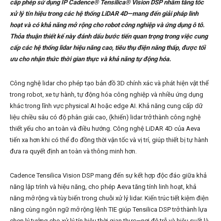
cấp phép sử dụng IP Cadence® Tensilica® Vision DSP nhằm tăng tốc
xử lý tín hiệu trong các hệ thống LiDAR 4D—mang đến giải pháp linh
hoạt và có khả năng mở rộng cho robot công nghiệp và ứng dụng ô tô.
Thỏa thuận thiết kế này đánh dấu bước tiến quan trọng trong việc cung
cấp các hệ thống lidar hiệu năng cao, tiêu thụ điện năng thấp, được tối
ưu cho nhận thức thời gian thực và khả năng tự động hóa.
Công nghệ lidar cho phép tạo bản đồ 3D chính xác và phát hiện vật thể
trong robot, xe tự hành, tự động hóa công nghiệp và nhiều ứng dụng
khác trong lĩnh vực physical AI hoặc edge AI. Khả năng cung cấp dữ
liệu chiều sâu có độ phân giải cao, (khiến) lidar trở thành công nghệ
thiết yếu cho an toàn và điều hướng. Công nghệ LiDAR 4D của Aeva
tiến xa hơn khi có thể đo đồng thời vận tốc và vị trí, giúp thiết bị tự hành
đưa ra quyết định an toàn và thông minh hơn.
Cadence Tensilica Vision DSP mang đến sự kết hợp độc đáo giữa khả
năng lập trình và hiệu năng, cho phép Aeva tăng tính linh hoạt, khả
năng mở rộng và tùy biến trong chuỗi xử lý lidar. Kiến trúc tiết kiệm điện
năng cùng ngôn ngữ mở rộng lệnh TIE giúp Tensilica DSP trở thành lựa
chọn lý tưởng cho xử lý tín hiệu thời gian thực—nơi độ trễ và hiệu suất là