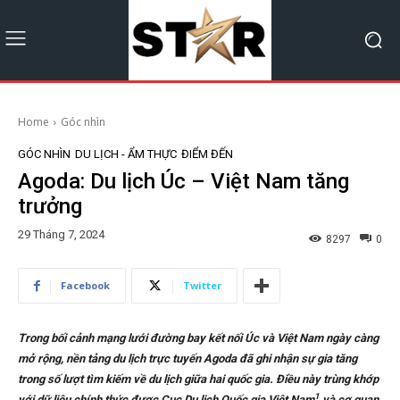
Home
Góc nhìn
GÓC NHÌN
DU LỊCH - ẨM THỰC
ĐIỂM ĐẾN
Agoda: Du lịch Úc – Việt Nam tăng
trưởng
29 Tháng 7, 2024
8297
0
Facebook
Twitter
Trong bối cảnh mạng lưới đường bay kết nối Úc và Việt Nam ngày càng
mở rộng, nền tảng du lịch trực tuyến Agoda đã ghi nhận sự gia tăng
trong số lượt tìm kiếm về du lịch giữa hai quốc gia. Điều này trùng khớp
1
với dữ liệu chính thức được Cục Du lịch Quốc gia Việt Nam
và cơ quan