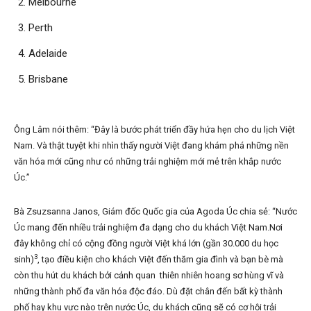
Melbourne
Perth
Adelaide
Brisbane
Ông Lâm nói thêm: “Đây là bước phát triển đầy hứa hẹn cho du lịch Việt
Nam. Và thật tuyệt khi nhìn thấy người Việt đang khám phá những nền
văn hóa mới cũng như có những trải nghiệm mới mẻ trên khắp nước
Úc.”
Bà Zsuzsanna Janos, Giám đốc Quốc gia của Agoda Úc chia sẻ: “Nước
Úc mang đến nhiều trải nghiệm đa dạng cho du khách Việt Nam.Nơi
đây không chỉ có cộng đồng người Việt khá lớn (gần 30.000 du học
3
sinh)
, tạo điều kiện cho khách Việt đến thăm gia đình và bạn bè mà
còn thu hút du khách bởi cảnh quan thiên nhiên hoang sơ hùng vĩ và
những thành phố đa văn hóa độc đáo. Dù đặt chân đến bất kỳ thành
phố hay khu vực nào trên nước Úc, du khách cũng sẽ có cơ hội trải