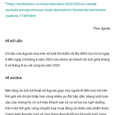
3
https://tuoitrenews.vn/news/education/20231220/us-canada-
australia-among-overseas-study-destinations-favored-by-vietnamese-
students/77369.html
Theo Agoda
VỀ DỮ LIỆU
Dữ liệu của Agoda dựa trên số lượt tìm kiếm về địa điểm lưu trú từ ngày
6 đến ngày 24 tháng 6 năm 2024 của nhóm du khách du lịch giữa tháng
6 và tháng 8 so với cùng kỳ năm 2023.
VỀ AGODA
Nền tảng du lịch kỹ thuật số Agoda giúp mọi người đi đến mọi nơi trên
thế giới với chi phí thấp hơn cùng nhiều ưu đãi hấp dẫn. Mạng lưới toàn
cầu của chúng tôi có 4,5 triệu khách sạn và cơ sở lưu trú nghỉ dưỡng
trên toàn thế giới, cùng chuyến bay, hoạt động và nhiều sản phẩm khác.
Trang web Agoda.com và ứng dụng Agoda hỗ trợ 39 ngôn ngữ cùng