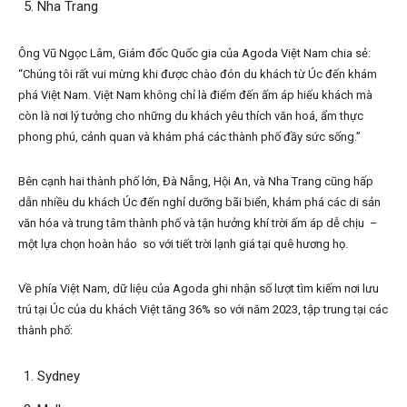
Nha Trang
Ông Vũ Ngọc Lâm, Giám đốc Quốc gia của Agoda Việt Nam chia sẻ:
“Chúng tôi rất vui mừng khi được chào đón du khách từ Úc đến khám
phá Việt Nam. Việt Nam không chỉ là điểm đến ấm áp hiếu khách mà
còn là nơi lý tưởng cho những du khách yêu thích văn hoá, ẩm thực
phong phú, cảnh quan và khám phá các thành phố đầy sức sống.”
Bên cạnh hai thành phố lớn, Đà Nẵng, Hội An, và Nha Trang cũng hấp
dẫn nhiều du khách Úc đến nghỉ dưỡng bãi biển, khám phá các di sản
văn hóa và trung tâm thành phố và tận hưởng khí trời ấm áp dễ chịu –
một lựa chọn hoàn hảo so với tiết trời lạnh giá tại quê hương họ.
Về phía Việt Nam, dữ liệu của Agoda ghi nhận số lượt tìm kiếm nơi lưu
trú tại Úc của du khách Việt tăng 36% so với năm 2023, tập trung tại các
thành phố:
Sydney