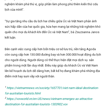
nghiệm khám phá thú vị, góp phần làm phong phú thêm kiến thứ cdu
lịch của mình”.
“Sự gia tăng nhu cầu du lịch hai chiều giữa Úc và Việt Nam phản ánh
sức hấp dẫn của hai quốc gia, hứa hẹn mang lại những trải nghiệm khó
quên cho mọi du khách khi đến Úc và Việt Nam”, bà Zsuzsanna Janos
kết luận.
Bên cạnh việc cung cấp hơn bốn triệu cơ sở lưu trú, nền tảng Agoda
còn cung cấp hơn 130.000 đường bay và hơn 300.000 hoạt động du lịch
cho người dùng. Người dùng có thể thực hiện đặt mọi dịch vụ sản
phẩm trong một lần duy nhất. Điều này giúp du khách Úc và Việt Nam
lên kế hoạch du lịch dễ dàng hơn, bất kể họ đang khám phá những địa
điểm mới hay sum vầy với người thân.
1
https://vietnamnews.vn/society/1657701/viet-nam-ideal-destination-
for-australian-tourists.html
2
https://vovworld.vn/en-US/news/vietnam-emerges-as-attractive-
destination-for-australian-tourists-1303902.vov