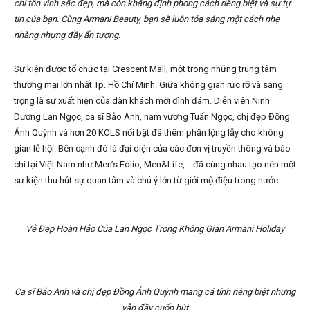
chỉ tôn vinh sắc đẹp, mà còn khẳng định phong cách riêng biệt và sự tự
tin của bạn. Cùng Armani Beauty, bạn sẽ luôn tỏa sáng một cách nhẹ
nhàng nhưng đầy ấn tượng.
Sự kiện được tổ chức tại Crescent Mall, một trong những trung tâm
thương mại lớn nhất Tp. Hồ Chí Minh. Giữa không gian rực rỡ và sang
trọng là sự xuất hiện của dàn khách mời đình đám. Diễn viên Ninh
Dương Lan Ngọc, ca sĩ Bảo Anh, nam vương Tuấn Ngọc, chị đẹp Đồng
Ánh Quỳnh và hơn 20 KOLS nổi bật đã thêm phần lộng lẫy cho không
gian lễ hội. Bên cạnh đó là đại diện của các đơn vị truyền thông và báo
chí tại Việt Nam như Men’s Folio, Men&Life,… đã cùng nhau tạo nên một
sự kiện thu hút sự quan tâm và chú ý lớn từ giới mộ điệu trong nước.
Vẻ Đẹp Hoàn Hảo Của Lan Ngọc Trong Không Gian Armani Holiday
Ca sĩ Bảo Anh và chị đẹp Đồng Ánh Quỳnh mang cá tính riêng biệt nhưng
vẫn đầy cuốn hút