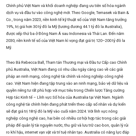
Chính phủ Việt Nam và khối doanh nghiệp đang ưu tiên số hóa ngành
dịch vụ và đầu tư vào công nghệ mới. Theo Google, Temasek và Bain &
Co., trong năm 2023, nền kinh tế kỹ thuật số của Việt Nam tăng trưởng
19%, trị giá hơn 30 tỷ đô la Mỹ (tương đương 44.1 tỷ đô la Australia),
được xếp thứ ba ở Đông Nam Á sau Indonesia và Thái Lan. Đến năm
2030, nền kinh tế số của Việt Nam kì vọng đạt giá trị 120–200 tỷ đô la
Mỹ.
Theo Bà Rebecca Ball, Tham tán Thương mại và Đầu tư Cấp cao Chính
phủ Australia, Việt Nam đang có nhu cầu ngày càng cao về các giải
pháp an ninh mạng, công nghệ tài chính và nông nghiệp công nghệ
cao. Việt Nam hiện đang tập trung vào an ninh mạng, bảo vệ dữ liệu và
quyền riêng tư rất phù hợp với mục tiêu trong Chiến lược Tăng cường
Hợp tác Kinh tế – Lĩnh vực Số hóa của Australia tại Việt Nam. Ngành
công nghệ tài chính hiện đang phát triển theo cấp số nhân và dự kiến ​​
sẽ đạt giá trị 18 tỷ đô la Mỹ vào cuối năm 2024. Với lĩnh vực nông
nghiệp công nghệ cao, hai bên có nhiều cơ hội hợp tác trong các giải
pháp để quản lý tài nguyên nước, thu giữ và lưu trữ cac-bon, quản lý rủi
ro khí hậu, internet vạn vật và trí tuệ nhân tạo. Australia có năng lực đáp