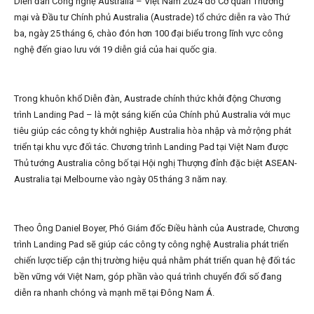
Diễn đàn Công nghệ Australia – Việt Nam 2024 do Cơ quan Thương
mại và Đầu tư Chính phủ Australia (Austrade) tổ chức diễn ra vào Thứ
ba, ngày 25 tháng 6, chào đón hơn 100 đại biểu trong lĩnh vực công
nghệ đến giao lưu với 19 diễn giả của hai quốc gia.
Trong khuôn khổ Diễn đàn, Austrade chính thức khởi động Chương
trình Landing Pad – là một sáng kiến của Chính phủ Australia với mục
tiêu giúp các công ty khởi nghiệp Australia hòa nhập và mở rộng phát
triển tại khu vực đối tác. Chương trình Landing Pad tại Việt Nam được
Thủ tướng Australia công bố tại Hội nghị Thượng đỉnh đặc biệt ASEAN-
Australia tại Melbourne vào ngày 05 tháng 3 năm nay.
Theo Ông Daniel Boyer, Phó Giám đốc Điều hành của Austrade, Chương
trình Landing Pad sẽ giúp các công ty công nghệ Australia phát triển
chiến lược tiếp cận thị trường hiệu quả nhằm phát triển quan hệ đối tác
bền vững với Việt Nam, góp phần vào quá trình chuyển đổi số đang
diễn ra nhanh chóng và mạnh mẽ tại Đông Nam Á.