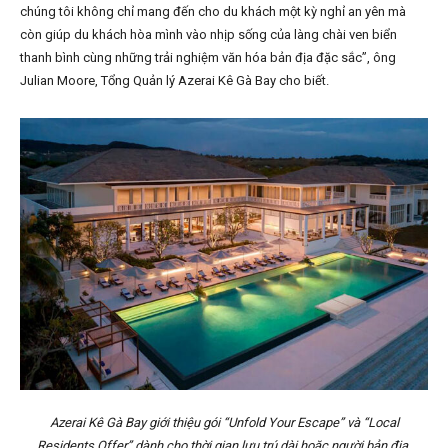
chúng tôi không chỉ mang đến cho du khách một kỳ nghỉ an yên mà
còn giúp du khách hòa mình vào nhịp sống của làng chài ven biển
thanh bình cùng những trải nghiệm văn hóa bản địa đặc sắc”, ông
Julian Moore, Tổng Quản lý Azerai Kê Gà Bay cho biết.
Azerai Kê Gà Bay giới thiệu gói “Unfold Your Escape” và “Local
Residents Offer” dành cho thời gian lưu trú dài hoặc người bản địa.