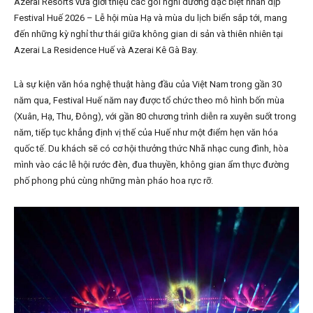
Azerai Resorts vừa giới thiệu các gói nghỉ dưỡng đặc biệt nhân dịp
Festival Huế 2026 – Lễ hội mùa Hạ và mùa du lịch biển sắp tới, mang
đến những kỳ nghỉ thư thái giữa không gian di sản và thiên nhiên tại
Azerai La Residence Huế và Azerai Kê Gà Bay.
Là sự kiện văn hóa nghệ thuật hàng đầu của Việt Nam trong gần 30
năm qua, Festival Huế năm nay được tổ chức theo mô hình bốn mùa
(Xuân, Hạ, Thu, Đông), với gần 80 chương trình diễn ra xuyên suốt trong
năm, tiếp tục khẳng định vị thế của Huế như một điểm hẹn văn hóa
quốc tế. Du khách sẽ có cơ hội thưởng thức Nhã nhạc cung đình, hòa
mình vào các lễ hội rước đèn, đua thuyền, không gian ẩm thực đường
phố phong phú cùng những màn pháo hoa rực rỡ.