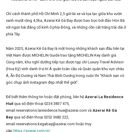
Chỉ cách thành phố Hồ Chí Minh 2,5 giờ lái xe và tọa lạc giữa khu vườn
xanh mướt rộng 4,5ha, Azerai Kê Gà Bay được bao bọc bởi đảo Hòn Bà
với ngọn hải đăng cổ kính ở phía Đông, và những cồn cát trắng trải dài ở
phía Tây.
Năm 2025, Azerai Kê Gà Bay là một trong những khách sạn đầu tiên tại
Việt Nam được MICHELIN Guide trao tặng MICHELIN Key danh giá.
Cùng năm, khu nghỉ dưỡng tiếp tục được tạp chí Luxury Travel Advisor
(Hoa Kỳ) vinh danh ở vị trí Á quân toàn cầu và Quán quân khu vực châu
Á, Ấn Độ Dương và Nam Thái Bình Dương trong cuộc thi “Khách sạn có
góc chụp ảnh Instagram đẹp nhất thế giới”.
Để biết thêm thông tin hoặc đặt phòng, liên hệ
Azerai La Residence
Huế
qua số điện thoại 0234 3837 475,
email reservations.laresidence.hue@azerai.com và
Azerai Kê Gà
Bay
qua số điện thoại 0252 3682 222,
email reservations.kegabay@azerai.com hoặc truy
cập
https://azerai.com/vi/
.