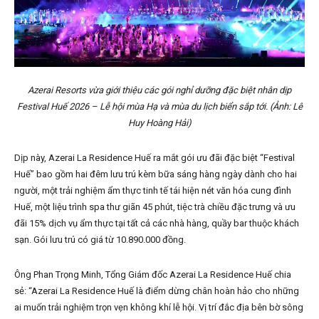
Azerai Resorts vừa giới thiệu các gói nghỉ dưỡng đặc biệt nhân dịp
Festival Huế 2026 – Lễ hội mùa Hạ và mùa du lịch biển sắp tới. (Ảnh: Lê
Huy Hoàng Hải)
Dịp này, Azerai La Residence Huế ra mắt gói ưu đãi đặc biệt “Festival
Huế” bao gồm hai đêm lưu trú kèm bữa sáng hàng ngày dành cho hai
người, một trải nghiệm ẩm thực tinh tế tái hiện nét văn hóa cung đình
Huế, một liệu trình spa thư giãn 45 phút, tiệc trà chiều đặc trưng và ưu
đãi 15% dịch vụ ẩm thực tại tất cả các nhà hàng, quầy bar thuộc khách
sạn. Gói lưu trú có giá từ 10.890.000 đồng.
Ông Phan Trọng Minh, Tổng Giám đốc Azerai La Residence Huế chia
sẻ: “Azerai La Residence Huế là điểm dừng chân hoàn hảo cho những
ai muốn trải nghiệm trọn vẹn không khí lễ hội. Vị trí đắc địa bên bờ sông