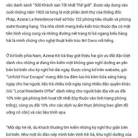
vào danh sách “500 Khách sạn Tốt nhất Thế giới”. Được xây dựng vào
cuối những năm 1920 và từng là một phần dinh thự của thống đốc
Pháp, Azerai La Residence Huế sở hữu 122 phòng tiêu chuẩn và phòng
suite thượng hạng. Tòa nhà chính mang kiểu kiến trúc thuộc địa có mặt
tiền hình vòng cung và những đường nét trang trí kẻ ngang kiểu hàng
hải là minh chứng cho nghệ thuật kiến trúc Art Deco nổi tiếng.
Ở bờ biển phía Nam, Azerai Kê Gà Bay giới thiệu hai gói ưu đãi đặc biệt
dành cho những ai đang tìm kiếm một không gian nghỉ dưỡng an yên
bên bờ biển cho kỳ nghỉ hè dài ngày. Được công bố trên website, gói
“Unfold Your Escape” mang đến ba đêm lưu trú kèm bữa sáng hàng
ngày cho hai người, tiệc trà chiều mỗi ngày cùng nhiều đặc quyền khác.
Gói “Local Residents Offer” dành riêng cho người bản địa với ưu đãi
10% trên giá phòng linh hoạt tốt nhất (tùy thuộc vào tình trạng phòng
trống), cùng ưu đãi 10% cho các dịch vụ ẩm thực (không bao gồm đồ
uống có cồn) và các liệu trình spa.
“Mỗi dịp hè về, du khách thường tìm kiếm những kỳ nghỉ thư giãn bên
bờ biển. Như một ốc đảo nép mình bên Vịnh Kê Gà, khu nghỉ dưỡng của