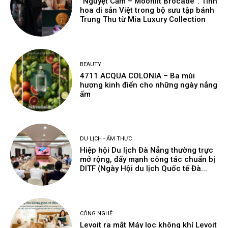
“Nguyệt Cẩm – Moonlit Brocade”: Tinh
hoa di sản Việt trong bộ sưu tập bánh
Trung Thu từ Mia Luxury Collection
BEAUTY
4711 ACQUA COLONIA – Ba mùi
hương kinh điển cho những ngày nắng
ấm
DU LỊCH - ẨM THỰC
Hiệp hội Du lịch Đà Nẵng thường trực
mở rộng, đẩy mạnh công tác chuẩn bị
DITF (Ngày Hội du lịch Quốc tế Đà...
CÔNG NGHỆ
Levoit ra mắt Máy lọc không khí Levoit