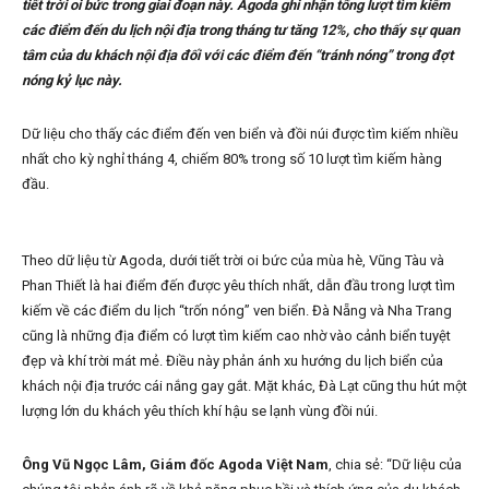
tiết trời oi bức trong giai đoạn này. Agoda ghi nhận tổng lượt tìm kiếm
các điểm đến du lịch nội địa trong tháng tư tăng 12%, cho thấy sự quan
tâm của du khách nội địa đối với các điểm đến “tránh nóng” trong đợt
nóng kỷ lục này.
Dữ liệu cho thấy các điểm đến ven biển và đồi núi được tìm kiếm nhiều
nhất cho kỳ nghỉ tháng 4, chiếm 80% trong số 10 lượt tìm kiếm hàng
đầu.
Theo dữ liệu từ Agoda, dưới tiết trời oi bức của mùa hè, Vũng Tàu và
Phan Thiết là hai điểm đến được yêu thích nhất, dẫn đầu trong lượt tìm
kiếm về các điểm du lịch “trốn nóng” ven biển. Đà Nẵng và Nha Trang
cũng là những địa điểm có lượt tìm kiếm cao nhờ vào cảnh biển tuyệt
đẹp và khí trời mát mẻ. Điều này phản ánh xu hướng du lịch biển của
khách nội địa trước cái nắng gay gắt. Mặt khác, Đà Lạt cũng thu hút một
lượng lớn du khách yêu thích khí hậu se lạnh vùng đồi núi.
Ông Vũ Ngọc Lâm, Giám đốc Agoda Việt Nam
, chia sẻ: “Dữ liệu của