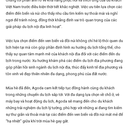
chúng tôi phản ánh rõ về khả năng phục hồi và thích ứng của du khách
Việt Nam trước điều kiện thời tiết khắc nghiệt. Việc ưu tiên lựa chọn các
điểm đến biển và núi cho thấy nhu cầu tìm kiếm sự thoải mái và nghỉ
ngơi để tránh nóng, đồng thời khẳng định vai trò quan trọng của các
giải pháp du lịch nội địa linh hoạt”.
Việc lựa chọn điểm đến ven biển và đồi núi không chỉ hé lộ thói quen du
lịch hiện tại mà còn góp phần định hình xu hướng du lịch tổng thể, cho
thấy sự quan tâm mạnh mẽ của khách nội địa đối với các điểm đến du
lịch trong nước. Xu hướng khám phá các điểm du lịch địa phương đang
góp phần hồi sinh ngành du lịch nội địa, thúc đẩy kinh tế địa phương và
tôn vinh vẻ đẹp thiên nhiên đa dạng, phong phú của đất nước.
Mùa hè đã đến, Agoda cam kết tiếp tục đồng hành cùng du khách
trong những chuyến du lịch sắp tới. Với đa dạng lựa chọn về chỗ ở, vé
máy bay và hoạt động du lịch, Agoda sẽ mang đến cho du khách
những trải nghiệm du lịch lý tưởng, phù hợp với những ai đang tìm kiếm
sự thư giãn và thoải mái tại các điểm đến ven biển và đồi núi mát mẻ để
“hạ nhiệt” giữa khí trời mùa hè gay gắt.