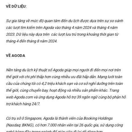
VỀ DỮ LIỆU:
Sự gia tăng về mức độ quan tâm đến du lịch được dựa trên sự so sánh
các lượt tìm kiếm trên Agoda vào tháng 4 năm 2024 và tháng 4 năm
2023. Dữ liệu này dựa trên các lượt lưu trú trong khoảng thời gian từ
tháng 4 đến tháng 8 năm 2024.
VỀ AGODA
Nền tảng du lịch kỹ thuật số Agoda giúp mọi người đi đến mọi nơi trên
thế giới với chi phí thấp hơn cùng nhiều ưu đãi hấp dẫn. Mạng lưới toàn
cầu của chúng tôi có 4,2 triệu khách sạn và cơ sở nghỉ dưỡng trên toàn
thế giới, cùng chuyến bay, hoạt động và nhiều sản phẩm khác. Trang
web Agoda.com và ứng dụng Agoda hỗ trợ 39 ngôn ngữ cùng bộ phận hỗ
trợ khách hàng 24/7.
Có trụ sở ở Singapore, Agoda là thành viên của Booking Holdings
(Nasdaq: BKNG), có hơn 7.000 nhân viên tại 26 quốc gia, sử dụng công
nghệ hàng đầu trong ngành để giúp việc đi lại dễ dàng hơn.