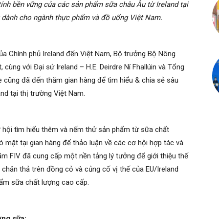
 tính bền vững của các sản phẩm sữa châu Âu từ Ireland tại
ệt dành cho ngành thực phẩm và đồ uống Việt Nam.
ủa Chính phủ Ireland đến Việt Nam, Bộ trưởng Bộ Nông
cùng với Đại sứ Ireland – H.E. Deirdre Ní Fhallúin và Tổng
 cũng đã đến thăm gian hàng để tìm hiểu & chia sẻ sâu
nd tại thị trường Việt Nam.
 hội tìm hiểu thêm và nếm thử sản phẩm từ sữa chất
ó mặt tại gian hàng để thảo luận về các cơ hội hợp tác và
lãm FIV đã cung cấp một nền tảng lý tưởng để giới thiệu thế
hăn thả trên đồng cỏ và củng cố vị thế của EU/Ireland
ẩm sữa chất lượng cao cấp.
ường sữa: