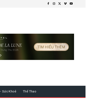
– Sức Khoẻ
Thể Thao