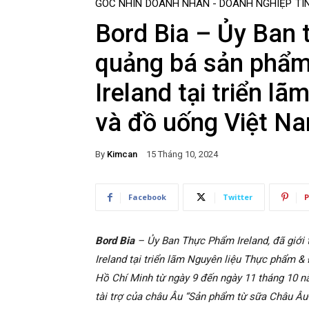
GÓC NHÌN
DOANH NHÂN - DOANH NGHIỆP
TI
Bord Bia – Ủy Ban 
quảng bá sản phẩm
Ireland tại triển l
và đồ uống Việt N
By
Kimcan
15 Tháng 10, 2024
Facebook
Twitter
P
Bord Bia
– Ủy Ban Thực Phẩm Ireland, đã giới 
Ireland tại triển lãm Nguyên liệu Thực phẩm &
Hồ Chí Minh từ ngày 9 đến ngày 11 tháng 10 n
tài trợ của châu Âu “Sản phẩm từ sữa Châu Âu- 