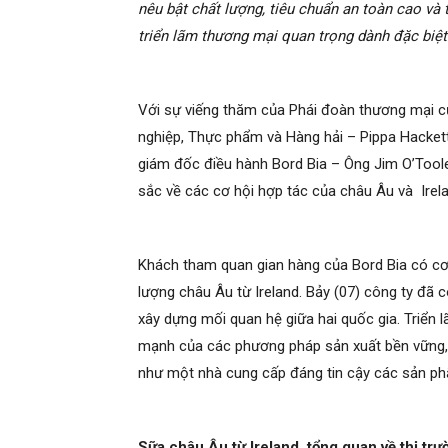
nêu bật chất lượng, tiêu chuẩn an toàn cao và
triển lãm thương mại quan trọng dành đặc bi
Với sự viếng thăm của Phái đoàn thương mại c
nghiệp, Thực phẩm và Hàng hải – Pippa Hackett, 
giám đốc điều hành Bord Bia – Ông Jim O’Toole
sắc về các cơ hội hợp tác của châu Âu và Irela
Khách tham quan gian hàng của Bord Bia có cơ
lượng châu Âu từ Ireland. Bảy (07) công ty đã c
xây dựng mối quan hệ giữa hai quốc gia. Triển 
mạnh của các phương pháp sản xuất bền vững, c
như một nhà cung cấp đáng tin cậy các sản ph
Sữa châu Âu từ Ireland, tổng quan về thị tr