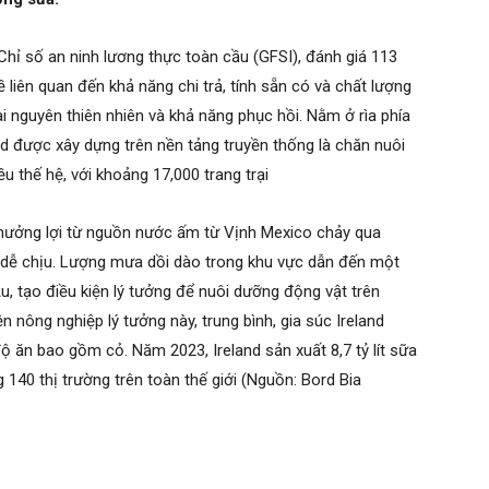
Chỉ số an ninh lương thực toàn cầu (GFSI), đánh giá 113
 liên quan đến khả năng chi trả, tính sẵn có và chất lượng
i nguyên thiên nhiên và khả năng phục hồi. Nằm ở rìa phía
nd được xây dựng trên nền tảng truyền thống là chăn nuôi
u thế hệ, với khoảng 17,000 trang trại
hưởng lợi từ nguồn nước ấm từ Vịnh Mexico chảy qua
ới dễ chịu. Lượng mưa dồi dào trong khu vực dẫn đến một
, tạo điều kiện lý tưởng để nuôi dưỡng động vật trên
 nông nghiệp lý tưởng này, trung bình, gia súc Ireland
 ăn bao gồm cỏ. Năm 2023, Ireland sản xuất 8,7 tỷ lít sữa
140 thị trường trên toàn thế giới (Nguồn: Bord Bia