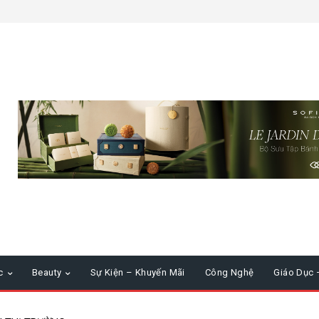
c
Beauty
Sự Kiện – Khuyến Mãi
Công Nghệ
Giáo Dục 