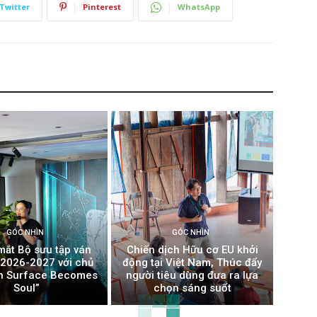
Twitter
Pinterest
WhatsApp
GÓC NHÌN
GÓC NHÌN
mắt Bộ sưu tập ván
Chiến dịch Hữu cơ EU khởi
t 2026-2027 với chủ
động tại Việt Nam, Thúc đẩy
n Surface Becomes
người tiêu dùng đưa ra lựa
Soul”
chọn sáng suốt