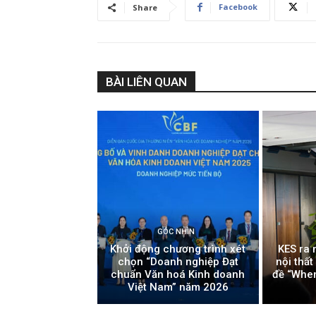
Facebook
Share
BÀI LIÊN QUAN
GÓC NHÌN
Khởi động chương trình xét
KES ra 
chọn “Doanh nghiệp Đạt
nội thấ
chuẩn Văn hoá Kinh doanh
đề “Whe
Việt Nam” năm 2026