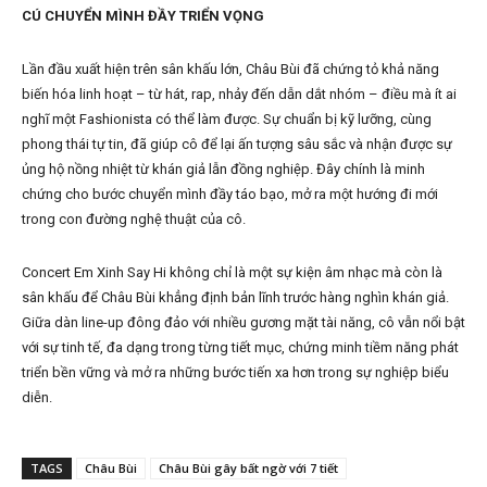
CÚ CHUYỂN MÌNH ĐẦY TRIỂN VỌNG
Lần đầu xuất hiện trên sân khấu lớn, Châu Bùi đã chứng tỏ khả năng
biến hóa linh hoạt – từ hát, rap, nhảy đến dẫn dắt nhóm – điều mà ít ai
nghĩ một Fashionista có thể làm được. Sự chuẩn bị kỹ lưỡng, cùng
phong thái tự tin, đã giúp cô để lại ấn tượng sâu sắc và nhận được sự
ủng hộ nồng nhiệt từ khán giả lẫn đồng nghiệp. Đây chính là minh
chứng cho bước chuyển mình đầy táo bạo, mở ra một hướng đi mới
trong con đường nghệ thuật của cô.
Concert Em Xinh Say Hi không chỉ là một sự kiện âm nhạc mà còn là
sân khấu để Châu Bùi khẳng định bản lĩnh trước hàng nghìn khán giả.
Giữa dàn line-up đông đảo với nhiều gương mặt tài năng, cô vẫn nổi bật
với sự tinh tế, đa dạng trong từng tiết mục, chứng minh tiềm năng phát
triển bền vững và mở ra những bước tiến xa hơn trong sự nghiệp biểu
diễn.
TAGS
Châu Bùi
Châu Bùi gây bất ngờ với 7 tiết