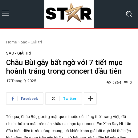
Home
Sao - Giải trí
SAO - GIẢI TRÍ
Châu Bùi gây bất ngờ với 7 tiết mục
hoành tráng trong concert đầu tiên
17 Tháng 9, 2025
6864
0
Facebook
Twitter
Tối qua, Châu Bùi, gương mặt quen thuộc của làng thời trang Việt, đã
chính thức ra mắt trên sân khấu ca nhạc tại concert Em Xinh Say Hi. Lần
đầu biểu diễn trước công chúng, cô khiến khán giả bất ngờ khi thể hiện
khả năng đa dạng trên sân khấu – từ hát, rap, nhảy đến kỹ năng làm