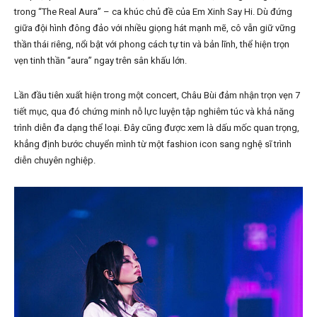
trong “The Real Aura” – ca khúc chủ đề của Em Xinh Say Hi. Dù đứng
giữa đội hình đông đảo với nhiều giọng hát mạnh mẽ, cô vẫn giữ vững
thần thái riêng, nổi bật với phong cách tự tin và bản lĩnh, thể hiện trọn
vẹn tinh thần “aura” ngay trên sân khấu lớn.
Lần đầu tiên xuất hiện trong một concert, Châu Bùi đảm nhận trọn vẹn 7
tiết mục, qua đó chứng minh nỗ lực luyện tập nghiêm túc và khả năng
trình diễn đa dạng thể loại. Đây cũng được xem là dấu mốc quan trọng,
khẳng định bước chuyển mình từ một fashion icon sang nghệ sĩ trình
diễn chuyên nghiệp.