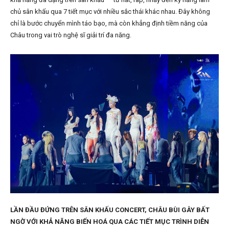
chủ sân khấu qua 7 tiết mục với nhiều sắc thái khác nhau. Đây không
chỉ là bước chuyển mình táo bạo, mà còn khẳng định tiềm năng của
Châu trong vai trò nghệ sĩ giải trí đa năng.
LẦN ĐẦU ĐỨNG TRÊN SÂN KHẤU CONCERT, CHÂU BÙI GÂY BẤT
NGỜ VỚI KHẢ NĂNG BIẾN HOÁ QUA CÁC TIẾT MỤC TRÌNH DIỄN