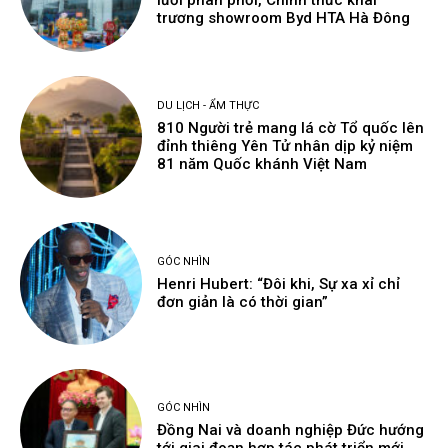
lưới phân phối, Chính thức khai
trương showroom Byd HTA Hà Đông
DU LỊCH - ẨM THỰC
810 Người trẻ mang lá cờ Tổ quốc lên
đỉnh thiêng Yên Tử nhân dịp kỷ niệm
81 năm Quốc khánh Việt Nam
GÓC NHÌN
Henri Hubert: “Đôi khi, Sự xa xỉ chỉ
đơn giản là có thời gian”
GÓC NHÌN
Đồng Nai và doanh nghiệp Đức hướng