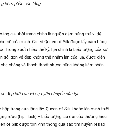
ng kém phần sâu lắng
oàng gia, thời trang chính là nguồn cảm hứng thú vị để
ho nữ của mình. Creed Queen of Silk được lấy cảm hứng
ụa. Trong suốt nhiều thế kỷ, lụa chính là biểu tượng của sự
ốn gói gọn vẻ đẹp không thể nhầm lẫn của lụa, được diễn
, nhẹ nhàng và thanh thoát nhưng cũng không kém phần
 vẻ đẹp kiêu sa và sự uyển chuyển của lụa
hộp trang sức lộng lẫy, Queen of Silk khoác lên mình thiết
ng rượu (hip-flask) – biểu tượng lâu đời của thương hiệu
en of Silk được tôn vinh thông qua sắc tím huyền bí bao