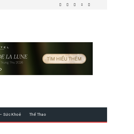
 – Sức Khoẻ
Thể Thao