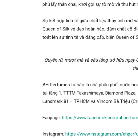
phủ lấy thân chai, khơi gợi sự tò mò và thu hút 
Sự kết hợp tinh tế giữa chất liệu thủy tinh m
Queen of Silk vẻ đẹp hoàn hảo, đậm chất cổ điể
toát lên sự tinh tế và đẳng cấp, biến Queen of S
Quyến rũ, mượt mà và sâu lắng, sở hữu ngay 
th
AH Perfumes tự hào là nhà phân phối nước hoa
tại tầng 1, TTTM Takashimaya, Diamond Plaza,
Landmark 81 – TP.HCM và Vincom Bà Triệu (Cr
Fanpage:
https://www.facebook.com/ahperfu
Instagram:
https://www.instagram.com/ahperfu