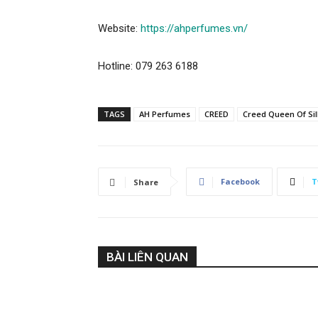
Website:
https://ahperfumes.vn/
Hotline: 079 263 6188
TAGS
AH Perfumes
CREED
Creed Queen Of Sil
Facebook
T
Share
BÀI LIÊN QUAN