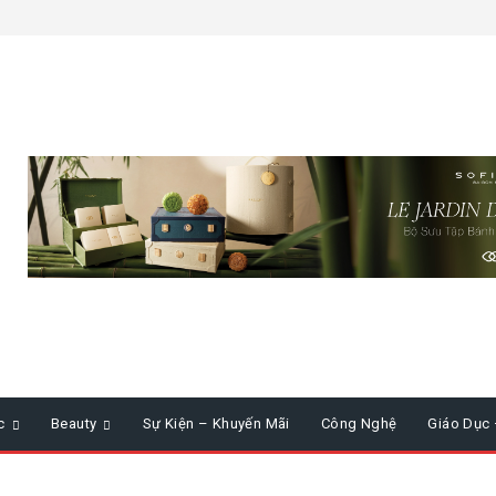
c
Beauty
Sự Kiện – Khuyến Mãi
Công Nghệ
Giáo Dục