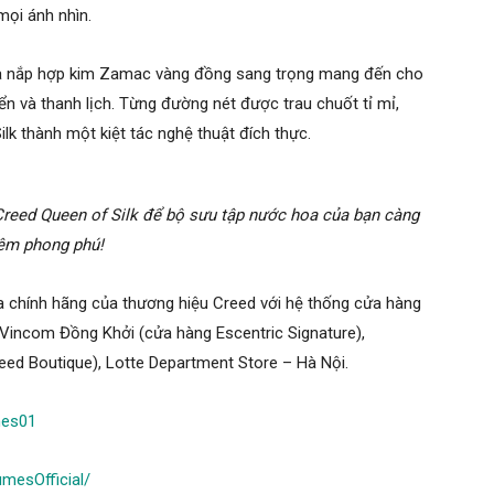
mọi ánh nhìn.
ờ và nắp hợp kim Zamac vàng đồng sang trọng mang đến cho
n và thanh lịch. Từng đường nét được trau chuốt tỉ mỉ,
ilk thành một kiệt tác nghệ thuật đích thực.
Creed Queen of Silk để bộ sưu tập nước hoa của bạn càng
êm phong phú!
 chính hãng của thương hiệu Creed với hệ thống cửa hàng
 Vincom Đồng Khởi (cửa hàng Escentric Signature),
eed Boutique), Lotte Department Store – Hà Nội.
mes01
mesOfficial/