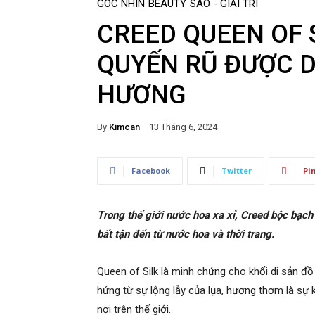
GÓC NHÌN
BEAUTY
SAO - GIẢI TRÍ
CREED QUEEN OF S
QUYẾN RŨ ĐƯỢC D
HƯƠNG
By
Kimcan
13 Tháng 6, 2024
Facebook
Twitter
Pi
Trong thế giới nước hoa xa xỉ, Creed bộc bạch
bất tận đến từ nước hoa và thời trang.
Queen of Silk là minh chứng cho khối di sản đ
hứng từ sự lộng lẫy của lụa, hương thơm là sự 
nơi trên thế giới.