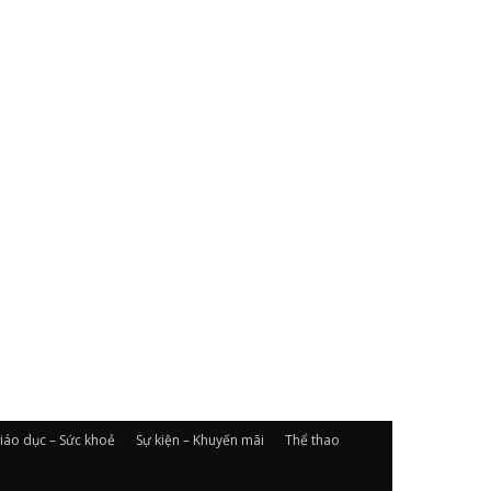
iáo dục – Sức khoẻ
Sự kiện – Khuyến mãi
Thể thao