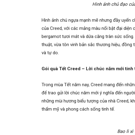
Hình ảnh chủ đạo củ
Hình ảnh chú ngựa mạnh mẽ nhưng đầy uyển chu
của Creed, với các mảng màu nổi bật đại diệ
bergamot tươi mát và dứa căng tràn sức sống. 
thuật, vừa tôn vinh bản sắc thương hiệu, đồng 
và tự do.
Gói quà Tết Creed – Lời chúc năm mới tinh 
Trong mùa Tết năm nay, Creed mang đến những g
để trao gửi lời chúc năm mới ý nghĩa đến người
những mùi hương biểu tượng của nhà Creed, khô
thẩm mỹ và phong cách sống tinh tế.
Bao lì xì