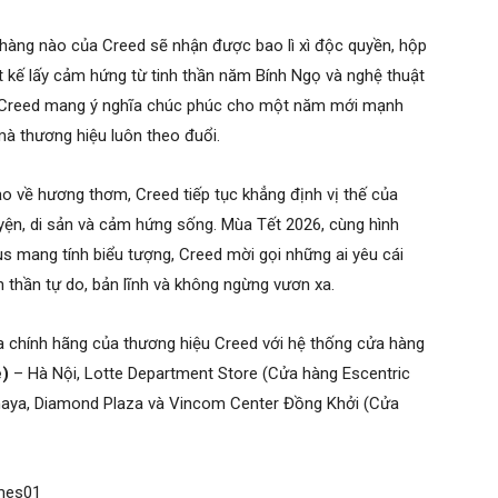
 hàng nào của Creed sẽ nhận được bao lì xì độc quyền, hộp
ết kế lấy cảm hứng từ tinh thần năm Bính Ngọ và nghệ thuật
a Creed mang ý nghĩa chúc phúc cho một năm mới mạnh
mà thương hiệu luôn theo đuổi.
ạo về hương thơm, Creed tiếp tục khẳng định vị thế của
yện, di sản và cảm hứng sống. Mùa Tết 2026, cùng hình
s mang tính biểu tượng, Creed mời gọi những ai yêu cái
 thần tự do, bản lĩnh và không ngừng vươn xa.
 chính hãng của thương hiệu Creed với hệ thống cửa hàng
e)
– Hà Nội, Lotte Department Store (Cửa hàng Escentric
maya, Diamond Plaza và Vincom Center Đồng Khởi (Cửa
umes01