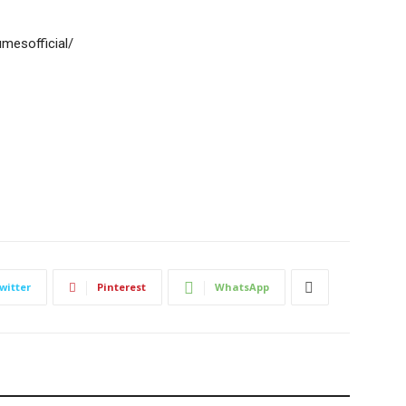
umesofficial/
witter
Pinterest
WhatsApp