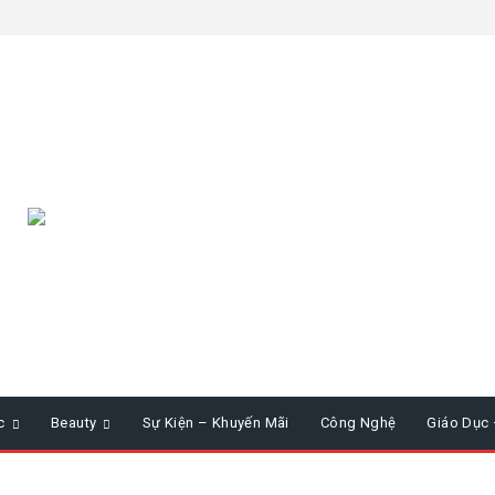
c
Beauty
Sự Kiện – Khuyến Mãi
Công Nghệ
Giáo Dục