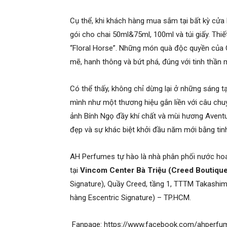
Cụ thể, khi khách hàng mua sắm tại bất kỳ cửa
gói cho chai 50ml&75ml, 100ml và túi giấy. Thi
“Floral Horse”. Những món quà độc quyền củ
mẽ, hanh thông và bứt phá, đúng với tinh thần 
Có thể thấy, không chỉ dừng lại ở những sáng t
mình như một thương hiệu gắn liền với câu chu
ảnh Bính Ngọ đầy khí chất và mùi hương Aventu
đẹp và sự khác biệt khởi đầu năm mới bằng tinh
AH Perfumes tự hào là nhà phân phối nước hoa
tại
Vincom Center Bà Triệu (Creed Boutiqu
Signature), Quầy Creed, tầng 1, TTTM Takashi
hàng Escentric Signature) – TP.HCM.
Fanpage: https://www.facebook.com/ahperf