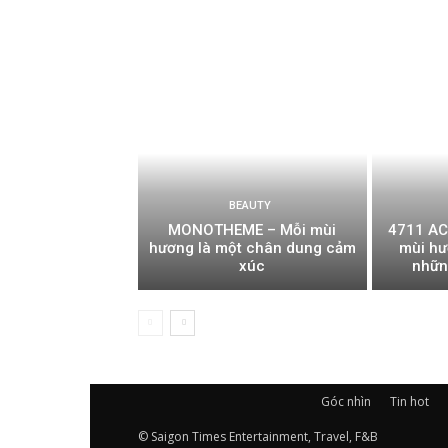
BEAUTY
MONOTHEME – Mỗi mùi
4711 AC
hương là một chân dung cảm
mùi hư
xúc
nhữn
Góc nhìn
Tin hot
© Saigon Times Entertainment, Travel, F&B