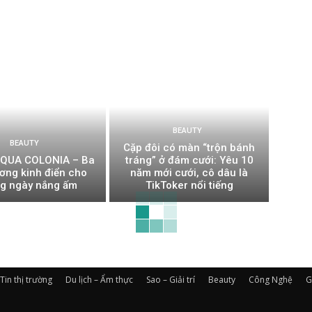
BEAUTY
BEAUTY
Cặp đôi có màn “trộn bánh
QUA COLONIA – Ba
tráng” ở đám cưới: Yêu 10
ơng kinh điển cho
năm mới cưới, cô dâu là
g ngày nắng ấm
TikToker nổi tiếng
Tin thị trường
Du lịch – Ẩm thực
Sao – Giải trí
Beauty
Công Nghệ
G