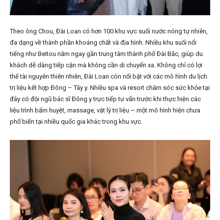
Theo ông Chou, Đài Loan có hơn 100 khu vực suối nước nóng tự nhiên,
đa dạng về thành phần khoáng chất và địa hình. Nhiều khu suối nổi
tiếng như Beitou nằm ngay gần trung tâm thành phố Đài Bắc, giúp du
khách dễ dàng tiếp cận mà không cần di chuyển xa. Không chỉ có lợi
thế tài nguyên thiên nhiên, Đài Loan còn nổi bật với các mô hình du lịch
trị liệu kết hợp Đông – Tây y. Nhiều spa và resort chăm sóc sức khỏe tại
đây có đội ngũ bác sĩ Đông y trực tiếp tư vấn trước khi thực hiện các
liệu trình bấm huyệt, massage, vật lý trị liệu – một mô hình hiện chưa
phổ biến tại nhiều quốc gia khác trong khu vực.