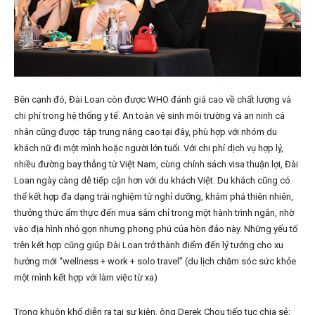
Bên cạnh đó, Đài Loan còn được WHO đánh giá cao về chất lượng và
chi phí trong hệ thống y tế. An toàn vệ sinh môi trường và an ninh cá
nhân cũng được tập trung nâng cao tại đây, phù hợp với nhóm du
khách nữ đi một mình hoặc người lớn tuổi. Với chi phí dịch vụ hợp lý,
nhiều đường bay thẳng từ Việt Nam, cùng chính sách visa thuận lợi, Đài
Loan ngày càng dễ tiếp cận hơn với du khách Việt. Du khách cũng có
thể kết hợp đa dạng trải nghiệm từ nghỉ dưỡng, khám phá thiên nhiên,
thưởng thức ẩm thực đến mua sắm chỉ trong một hành trình ngắn, nhờ
vào địa hình nhỏ gọn nhưng phong phú của hòn đảo này. Những yếu tố
trên kết hợp cũng giúp Đài Loan trở thành điểm đến lý tưởng cho xu
hướng mới “wellness + work + solo travel” (du lịch chăm sóc sức khỏe
một mình kết hợp với làm việc từ xa)
Trong khuôn khổ diễn ra tại sự kiện, ông Derek Chou tiếp tục chia sẻ: