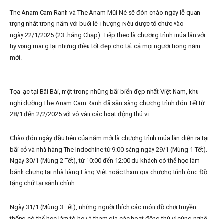
The Anam Cam Ranh và The Anam Mũi Né sẽ đón chào ngày lễ quan
trọng nhất trong năm với buổi lễ Thượng Nêu được tổ chức vào
ngày 22/1/2025 (23 tháng Chạp). Tiếp theo là chương trình múa lân với
hy vọng mang lại những điều tốt đẹp cho tất cả mọi người trong năm
mới.
Tọa lạc tại Bãi Bài, một trong những bãi biển đẹp nhất Việt Nam, khu
nghỉ dưỡng The Anam Cam Ranh đã sẵn sàng chương trình đón Tết từ
28/1 đến 2/2/2025 với vô vàn các hoạt động thú vị.
Chào đón ngày đầu tiên của năm mới là chương trình múa lân diễn ra tại
bãi cỏ và nhà hàng The Indochine từ 9:00 sáng ngày 29/1 (Mùng 1 Tết).
Ngày 30/1 (Mùng 2 Tết), từ 10:00 đến 12:00 du khách có thể học làm
bánh chưng tại nhà hàng Làng Việt hoặc tham gia chương trình ông Đồ
tặng chữ tại sảnh chính.
Ngày 31/1 (Mùng 3 Tết), những người thích các món đồ chơi truyền
thống có thể học làm tò he và tham gia các hoạt động thú vị cùng nghệ