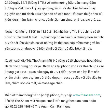
21:30 ngày 31/1 (Mùng 3 Tết) với món nướng hấp dẫn mang đậm
hương vị Việt như vịt quay, gà quay, xá xíu và đặc biệt là heo quay
nguyên con trứ danh. Bữa tiệc còn có các món Tết quen thuộc như củ
kiệu, dưa mắm, bánh chưng, bánh tét, nem chua, chả lụa, giò thủ, v.v.
Ngày 1/2 (Mùng 4 Tết) từ 18:30-21:30, nhà hàng The Indochine sẽ tổ
chức buffet Surf & Turf – sự kết hợp hoàn hảo của những món ăn tinh
túy từ đất liền và biển cả với những lát thịt cao cấp mềm mọng và hải
sản tươi ngon được chế biến tỉ mỉ bởi đội ngũ đầu bếp tài hoa.
Xuyên suốt dịp Tết, The Anam Mũi Né cũng sẽ tổ chức các hoạt động
dành cho những người yêu thích spa tại phòng yoga và Beach Spa vào
khung giờ 14:00-14:30 các ngày từ 28/1 đến 1/2 với các lớp làm sản
phẩm chăm sóc da, làm gói thảo dược, massage đầu với dầu dừa tự
làm, chăm sóc da mặt, và massage chân.
Để biết thêm thông tin hoặc đặt phòng, truy cập
www.theanam.com
,
liên hệ The Anam Mũi Né qua email info.mn@theanam.com hoặc
gọi 0252 628 4868 và The Anam Cam Ranh qua