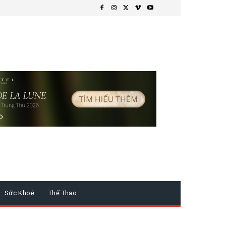
– Sức Khoẻ
Thể Thao