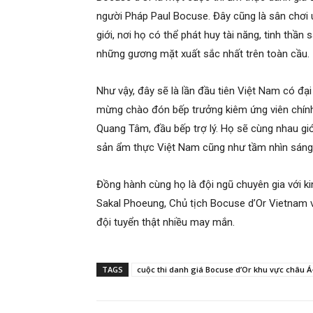
người Pháp Paul Bocuse. Đây cũng là sân chơi u
giới, nơi họ có thể phát huy tài năng, tinh thầ
những gương mặt xuất sắc nhất trên toàn cầu.
Như vậy, đây sẽ là lần đầu tiên Việt Nam có đại
mừng chào đón bếp trưởng kiêm ứng viên chính
Quang Tâm, đầu bếp trợ lý. Họ sẽ cùng nhau giớ
sản ẩm thực Việt Nam cũng như tầm nhìn sáng
Đồng hành cùng họ là đội ngũ chuyên gia với k
Sakal Phoeung, Chủ tịch Bocuse d’Or Vietnam v
đội tuyển thật nhiều may mắn.
TAGS
cuộc thi danh giá Bocuse d’Or khu vực châu 