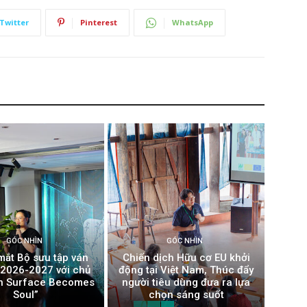
Twitter
Pinterest
WhatsApp
GÓC NHÌN
GÓC NHÌN
mắt Bộ sưu tập ván
Chiến dịch Hữu cơ EU khởi
t 2026-2027 với chủ
động tại Việt Nam, Thúc đẩy
n Surface Becomes
người tiêu dùng đưa ra lựa
Soul”
chọn sáng suốt