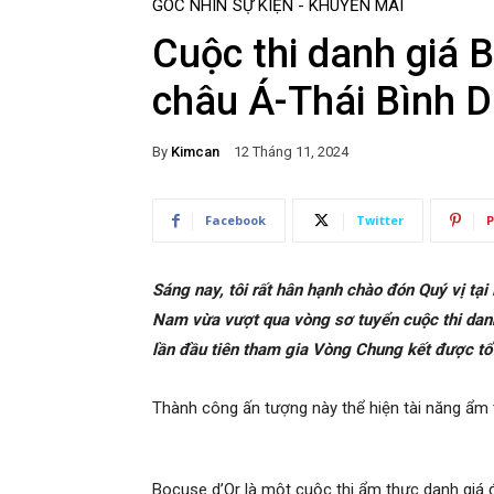
GÓC NHÌN
SỰ KIỆN - KHUYẾN MÃI
Cuộc thi danh giá 
châu Á-Thái Bình 
By
Kimcan
12 Tháng 11, 2024
Facebook
Twitter
P
Sáng nay, tôi rất hân hạnh chào đón Quý vị tại
Nam vừa vượt qua vòng sơ tuyển cuộc thi dan
lần đầu tiên tham gia Vòng Chung kết được tổ
Thành công ấn tượng này thể hiện tài năng ẩm
Bocuse d’Or là một cuộc thi ẩm thực danh giá