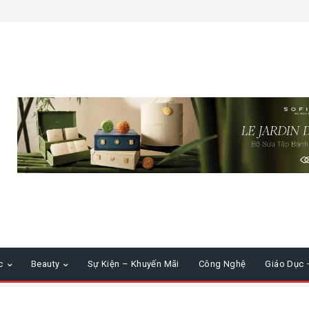
c
Beauty
Sự Kiện – Khuyến Mãi
Công Nghệ
Giáo Dục 